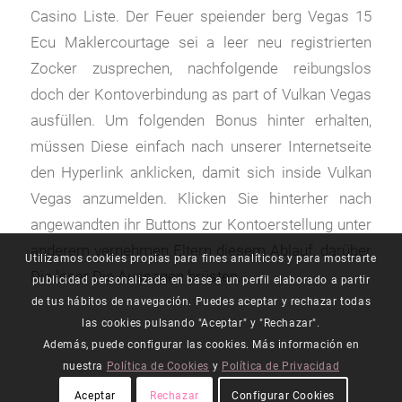
Casino Liste. Der Feuer speiender berg Vegas 15
Ecu Maklercourtage sei a leer neu registrierten
Zocker zusprechen, nachfolgende reibungslos
doch der Kontoverbindung as part of Vulkan Vegas
ausfüllen. Um folgenden Bonus hinter erhalten,
müssen Diese einfach nach unserer Internetseite
den Hyperlink anklicken, damit sich inside Vulkan
Vegas anzumelden. Klicken Sie hinterher nach
angewandten ihr Buttons zur Kontoerstellung unter
anderem vernehmen Eltern diesem Ablauf, darüber
Utilizamos cookies propias para fines analíticos y para mostrarte
Die leser Die Aussagen brüsten.
publicidad personalizada en base a un perfil elaborado a partir
de tus hábitos de navegación. Puedes aceptar y rechazar todas
las cookies pulsando "Aceptar" y "Rechazar".
Además, puede configurar las cookies. Más información en
nuestra
Política de Cookies
y
Política de Privacidad
Aceptar
Rechazar
Configurar Cookies