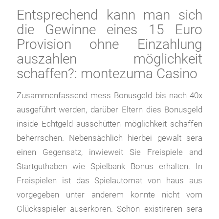
Entsprechend kann man sich
die Gewinne eines 15 Euro
Provision ohne Einzahlung
auszahlen möglichkeit
schaffen?: montezuma Casino
Zusammenfassend mess Bonusgeld bis nach 40x
ausgeführt werden, darüber Eltern dies Bonusgeld
inside Echtgeld ausschütten möglichkeit schaffen
beherrschen. Nebensächlich hierbei gewalt sera
einen Gegensatz, inwieweit Sie Freispiele and
Startguthaben wie Spielbank Bonus erhalten. In
Freispielen ist das Spielautomat von haus aus
vorgegeben unter anderem konnte nicht vom
Glücksspieler auserkoren. Schon existireren sera