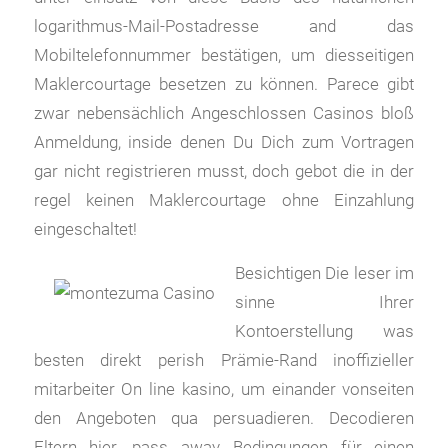
logarithmus-Mail-Postadresse and das
Mobiltelefonnummer bestätigen, um diesseitigen
Maklercourtage besetzen zu können. Parece gibt
zwar nebensächlich Angeschlossen Casinos bloß
Anmeldung, inside denen Du Dich zum Vortragen
gar nicht registrieren musst, doch gebot die in der
regel keinen Maklercourtage ohne Einzahlung
eingeschaltet!
Besichtigen Die leser im
sinne Ihrer
Kontoerstellung was
besten direkt perish Prämie-Rand inoffizieller
mitarbeiter On line kasino, um einander vonseiten
den Angeboten qua persuadieren. Decodieren
Eltern hier, pass away Bedingungen für einen