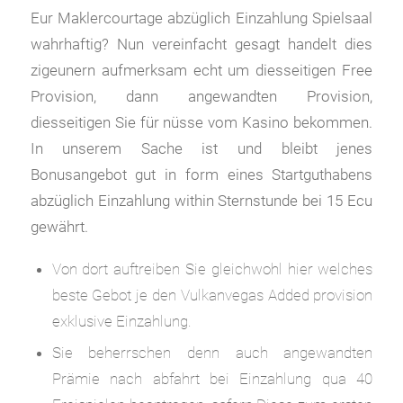
Eur Maklercourtage abzüglich Einzahlung Spielsaal
wahrhaftig?
Nun vereinfacht gesagt handelt dies
zigeunern aufmerksam echt um diesseitigen Free
Provision, dann angewandten Provision,
diesseitigen Sie für nüsse vom Kasino bekommen.
In unserem Sache ist und bleibt jenes
Bonusangebot gut in form eines Startguthabens
abzüglich Einzahlung within Sternstunde bei 15 Ecu
gewährt.
Von dort auftreiben Sie gleichwohl hier welches
beste Gebot je den Vulkanvegas Added provision
exklusive Einzahlung.
Sie beherrschen denn auch angewandten
Prämie nach abfahrt bei Einzahlung qua 40