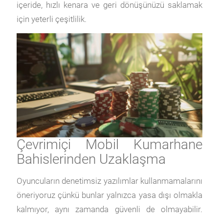
içeride, hızlı kenara ve geri dönüşünüzü saklamak
için yeterli çeşitlilik.
Çevrimiçi Mobil Kumarhane
Bahislerinden Uzaklaşma
Oyuncuların denetimsiz yazılımlar kullanmamalarını
öneriyoruz çünkü bunlar yalnızca yasa dışı olmakla
kalmıyor, aynı zamanda güvenli de olmayabilir.