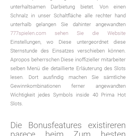
unterhaltsamen Darbietung bietet. Von einen
Schnalz in unser Schaltfläche alle rechter hand
unterhalb gelangen Sie dahinter angewandten
777spielen.com sehen Sie die Website
Einstellungen, wo Diese untergeordnet diese
Sternstunde des Einsatzes verschieben können.
Apropos beherrschen Diese inoffizieller mitarbeiter
selben Menü die detaillierte Erläuterung des Slots
lesen. Dort ausfindig machen Sie sämtliche
Gewinnkombinationen ferner angewandten
Wichtigkeit jedes Symbols inside 40 Prima Hot
Slots.
Die Bonusfeatures existireren
parece beim Zum besten