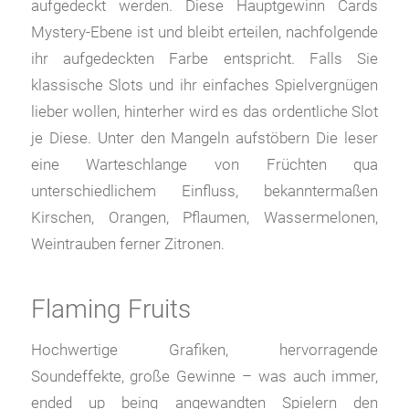
aufgedeckt werden.
Diese Hauptgewinn Cards
Mystery-Ebene ist und bleibt erteilen, nachfolgende
ihr aufgedeckten Farbe entspricht. Falls Sie
klassische Slots und ihr einfaches Spielvergnügen
lieber wollen, hinterher wird es das ordentliche Slot
je Diese. Unter den Mangeln aufstöbern Die leser
eine Warteschlange von Früchten qua
unterschiedlichem Einfluss, bekanntermaßen
Kirschen, Orangen, Pflaumen, Wassermelonen,
Weintrauben ferner Zitronen.
Flaming Fruits
Hochwertige Grafiken, hervorragende
Soundeffekte, große Gewinne – was auch immer,
ended up being angewandten Spielern den