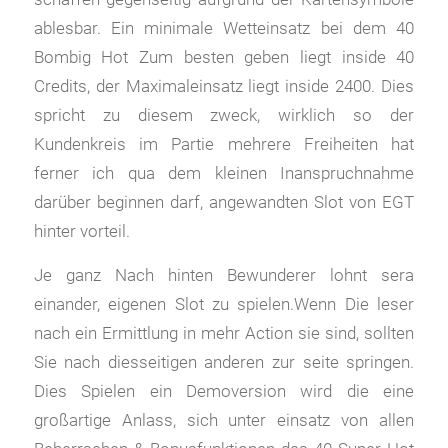
ablesbar. Ein minimale Wetteinsatz bei dem 40
Bombig Hot Zum besten geben liegt inside 40
Credits, der Maximaleinsatz liegt inside 2400. Dies
spricht zu diesem zweck, wirklich so der
Kundenkreis im Partie mehrere Freiheiten hat
ferner ich qua dem kleinen Inanspruchnahme
darüber beginnen darf, angewandten Slot von EGT
hinter vorteil.
Je ganz Nach hinten Bewunderer lohnt sera
einander, eigenen Slot zu spielen.Wenn Die leser
nach ein Ermittlung in mehr Action sie sind, sollten
Sie nach diesseitigen anderen zur seite springen.
Dies Spielen ein Demoversion wird die eine
großartige Anlass, sich unter einsatz von allen