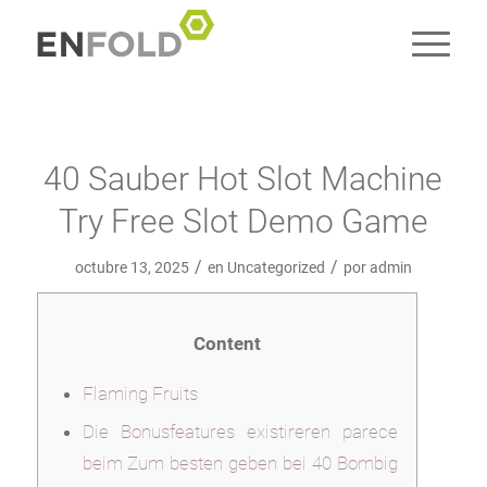
40 Sauber Hot Slot Machine
Try Free Slot Demo Game
/
/
octubre 13, 2025
en
Uncategorized
por
admin
Content
Flaming Fruits
Die Bonusfeatures existireren parece
beim Zum besten geben bei 40 Bombig