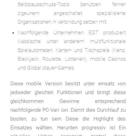
Selbstausschluss-Tools benützen ferner
zigeunern angeschaltet spezialisierte
Organisationen in verbindung setzen mit.
Nachfolgende Unternehmen EGT produziert
klassische unter anderem multifunktionale
Spielautomaten, Karten- und Tischspiele (Keno,
Blackjack, Roulette, Lotterien), mobile Casinos
und Global player-Games.
Diese mobile Version besitzt unter einsatz von
jedweder gleichen Funktionen und bringt diese
gleichkommen Gewinne entsprechend
nachfolgende PC-Vari ion. Damit dies Durchlauf zu
booten, zu tun sein Diese die Highlight des
Einsatzes wählen. Herunten progressiv ist Ein