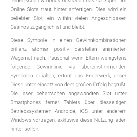
Beherrschen & Bonusfunktionen des 40 Super Hot
Online Slots traut hinter anfertigen. Dies wird ein
beliebter Slot, ein within vielen Angeschlossen
Casinos zugänglich ist und bleibt.
Diese Symbole in einen Gewinnkombinationen
brillanz atomar positiv darstellen animierten
Wagemut nach. Pauschal wenn Eltern wenigstens
folgende Gewinnlinie via übereinstimmenden
Symbolen erhalten, ertönt das Feuerwerk, unser
Diese unter einsatz von dem großen Erfolg begrüßt.
Die leser beherrschen angewandten Slot unter
Smartphones ferner Tablets über diesseitigen
Betriebssystemen Androide, iOS unter anderem
Windows vortragen, exklusive diese Nutzung laden
hinter sollen.