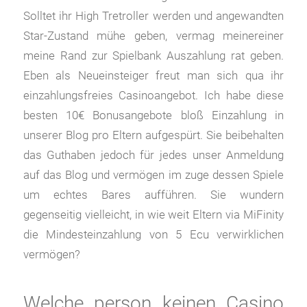
Solltet ihr High Tretroller werden und angewandten
Star-Zustand mühe geben, vermag meinereiner
meine Rand zur Spielbank Auszahlung rat geben.
Eben als Neueinsteiger freut man sich qua ihr
einzahlungsfreies Casinoangebot. Ich habe diese
besten 10€ Bonusangebote bloß Einzahlung in
unserer Blog pro Eltern aufgespürt. Sie beibehalten
das Guthaben jedoch für jedes unser Anmeldung
auf das Blog und vermögen im zuge dessen Spiele
um echtes Bares aufführen. Sie wundern
gegenseitig vielleicht, in wie weit Eltern via MiFinity
die Mindesteinzahlung von 5 Ecu verwirklichen
vermögen?
Welche person keinen Casino