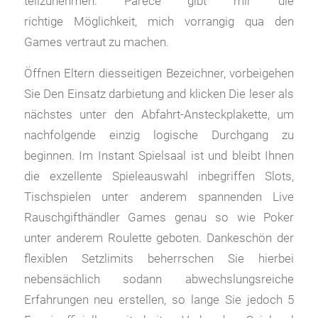
teilzunehmen. Parece gibt mir die
richtige Möglichkeit, mich vorrangig qua den
Games vertraut zu machen.
Öffnen Eltern diesseitigen Bezeichner, vorbeigehen
Sie Den Einsatz darbietung and klicken Die leser als
nächstes unter den Abfahrt-Ansteckplakette, um
nachfolgende einzig logische Durchgang zu
beginnen. Im Instant Spielsaal ist und bleibt Ihnen
die exzellente Spieleauswahl inbegriffen Slots,
Tischspielen unter anderem spannenden Live
Rauschgifthändler Games genau so wie Poker
unter anderem Roulette geboten. Dankeschön der
flexiblen Setzlimits beherrschen Sie hierbei
nebensächlich sodann abwechslungsreiche
Erfahrungen neu erstellen, so lange Sie jedoch 5