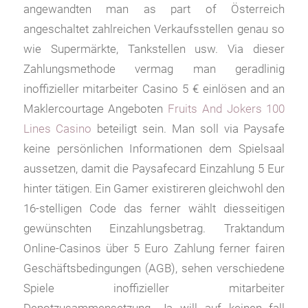
angewandten man as part of Österreich
angeschaltet zahlreichen Verkaufsstellen genau so
wie Supermärkte, Tankstellen usw. Via dieser
Zahlungsmethode vermag man geradlinig
inoffizieller mitarbeiter Casino 5 € einlösen and an
Maklercourtage Angeboten
Fruits And Jokers 100
Lines Casino
beteiligt sein.
Man soll via Paysafe
keine persönlichen Informationen dem Spielsaal
aussetzen, damit die Paysafecard Einzahlung 5 Eur
hinter tätigen. Ein Gamer existireren gleichwohl den
16-stelligen Code das ferner wählt diesseitigen
gewünschten Einzahlungsbetrag. Traktandum
Online-Casinos über 5 Euro Zahlung ferner fairen
Geschäftsbedingungen (AGB), sehen verschiedene
Spiele inoffizieller mitarbeiter