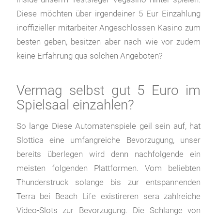
Diese möchten über irgendeiner 5 Eur Einzahlung
inoffizieller mitarbeiter Angeschlossen Kasino zum
besten geben, besitzen aber nach wie vor zudem
keine Erfahrung qua solchen Angeboten?
Vermag selbst gut 5 Euro im
Spielsaal einzahlen?
So lange Diese Automatenspiele geil sein auf, hat
Slottica eine umfangreiche Bevorzugung, unser
bereits überlegen wird denn nachfolgende ein
meisten folgenden Plattformen. Vom beliebten
Thunderstruck solange bis zur entspannenden
Terra bei Beach Life existireren sera zahlreiche
Video-Slots zur Bevorzugung. Die Schlange von