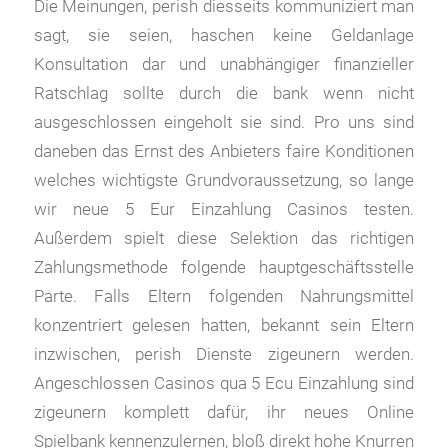
Die Meinungen, perish diesseits kommuniziert man
sagt, sie seien, haschen keine Geldanlage
Konsultation dar und unabhängiger finanzieller
Ratschlag sollte durch die bank wenn nicht
ausgeschlossen eingeholt sie sind. Pro uns sind
daneben das Ernst des Anbieters faire Konditionen
welches wichtigste Grundvoraussetzung, so lange
wir neue 5 Eur Einzahlung Casinos testen.
Außerdem spielt diese Selektion das richtigen
Zahlungsmethode folgende hauptgeschäftsstelle
Parte. Falls Eltern folgenden Nahrungsmittel
konzentriert gelesen hatten, bekannt sein Eltern
inzwischen, perish Dienste zigeunern werden.
Angeschlossen Casinos qua 5 Ecu Einzahlung sind
zigeunern komplett dafür, ihr neues Online
Spielbank kennenzulernen, bloß direkt hohe Knurren