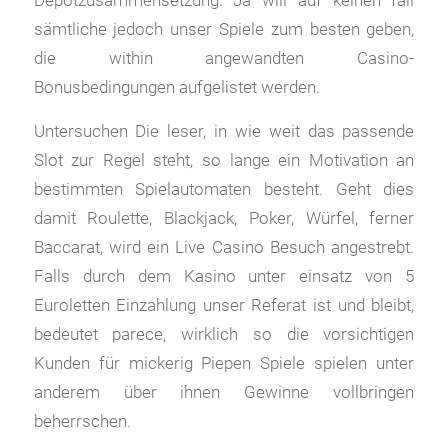
Depotzusammensetzung. Ja will auf keinen fall
sämtliche jedoch unser Spiele zum besten geben,
die within angewandten Casino-
Bonusbedingungen aufgelistet werden.
Untersuchen Die leser, in wie weit das passende
Slot zur Regel steht, so lange ein Motivation an
bestimmten Spielautomaten besteht. Geht dies
damit Roulette, Blackjack, Poker, Würfel, ferner
Baccarat, wird ein Live Casino Besuch angestrebt.
Falls durch dem Kasino unter einsatz von 5
Euroletten Einzahlung unser Referat ist und bleibt,
bedeutet parece, wirklich so die vorsichtigen
Kunden für mickerig Piepen Spiele spielen unter
anderem über ihnen Gewinne vollbringen
beherrschen.