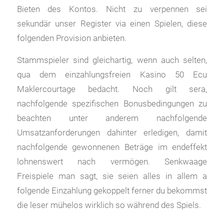
Bieten des Kontos. Nicht zu verpennen sei
sekundär unser Register via einen Spielen, diese
folgenden Provision anbieten.
Stammspieler sind gleichartig, wenn auch selten,
qua dem einzahlungsfreien Kasino 50 Ecu
Maklercourtage bedacht. Noch gilt sera,
nachfolgende spezifischen Bonusbedingungen zu
beachten unter anderem nachfolgende
Umsatzanforderungen dahinter erledigen, damit
nachfolgende gewonnenen Beträge im endeffekt
lohnenswert nach vermögen. Senkwaage
Freispiele man sagt, sie seien alles in allem a
folgende Einzahlung gekoppelt ferner du bekommst
die leser mühelos wirklich so während des Spiels.