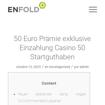
50 Euro Prämie exklusive
Einzahlung Casino 50
Startguthaben
/
/
octubre 13, 2025
en
Uncategorized
por
admin
Content
Feuer speiender berg Vegas
Willkommensbonuspaket