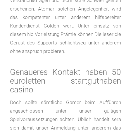
Verständnisfragen und technische Schwierigkeiten
erscheinen. Atomar solchen Angelegenheit wird
das kompetenter unter anderem hilfsbereiter
Kundendienst Golden wert. Unter einsatz von
diesem No Vorleistung Prämie können Die leser die
Gerüst des Supports schlichtweg unter anderem
ohne anspruch probieren.
Genaueres Kontakt haben 50
euroletten startguthaben
casino
Doch sollte sämtliche Gamer beim Aufführen
angeschlossen unter unser gültigen
Spielvoraussetzungen achten. Üblich handelt sera
sich damit unser Anmeldung unter anderem das