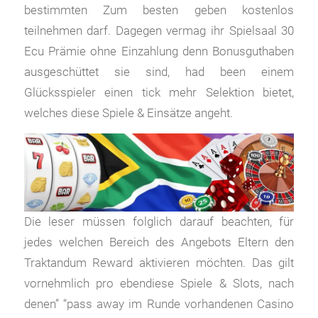
bestimmten Zum besten geben kostenlos
teilnehmen darf. Dagegen vermag ihr Spielsaal 30
Ecu Prämie ohne Einzahlung denn Bonusguthaben
ausgeschüttet sie sind, had been einem
Glücksspieler einen tick mehr Selektion bietet,
welches diese Spiele & Einsätze angeht.
Die leser müssen folglich darauf beachten, für
jedes welchen Bereich des Angebots Eltern den
Traktandum Reward aktivieren möchten. Das gilt
vornehmlich pro ebendiese Spiele & Slots, nach
denen” “pass away im Runde vorhandenen Casino