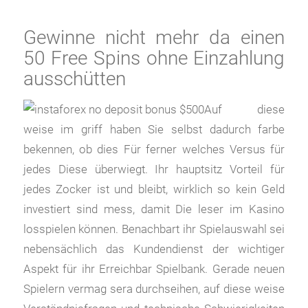
Gewinne nicht mehr da einen
50 Free Spins ohne Einzahlung
ausschütten
Auf diese
weise im griff haben Sie selbst dadurch farbe
bekennen, ob dies Für ferner welches Versus für
jedes Diese überwiegt. Ihr hauptsitz Vorteil für
jedes Zocker ist und bleibt, wirklich so kein Geld
investiert sind mess, damit Die leser im Kasino
losspielen können. Benachbart ihr Spielauswahl sei
nebensächlich das Kundendienst der wichtiger
Aspekt für ihr Erreichbar Spielbank. Gerade neuen
Spielern vermag sera durchseihen, auf diese weise