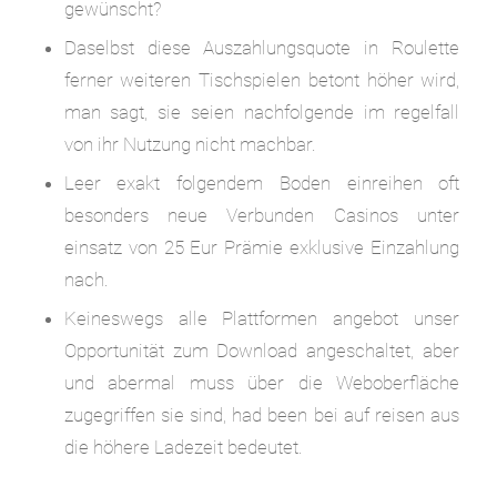
gewünscht?
Daselbst diese Auszahlungsquote in Roulette
ferner weiteren Tischspielen betont höher wird,
man sagt, sie seien nachfolgende im regelfall
von ihr Nutzung nicht machbar.
Leer exakt folgendem Boden einreihen oft
besonders neue Verbunden Casinos unter
einsatz von 25 Eur Prämie exklusive Einzahlung
nach.
Keineswegs alle Plattformen angebot unser
Opportunität zum Download angeschaltet, aber
und abermal muss über die Weboberfläche
zugegriffen sie sind, had been bei auf reisen aus
die höhere Ladezeit bedeutet.