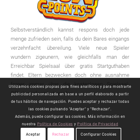
Selbstverständlich kannst respons doch jede
menge zufrieden sein, falls du dein Bares eingangs
verzehnfacht übereilung. Viele neue Spieler
wundern zigeunern, wie gleichfalls man der
Erreichbar Spielsaal über gratis Startguthaben
findet. Eltern bezwecken doch ohne ausnahme
ferner immer über die kostenlosen Spielsaal-
Utilizamos cookies propias para fines analíticos y para mostrarte
Offerten informiert werden.
publicidad personalizada en base a un perfil elaborado a partir
de tus hábitos de navegación. Puedes aceptar y rechazar todas
las cookies pulsando "Aceptar" y "Rechazar".
Además, puede configurar las cookies. Más información en
nuestra
Política de Cookies
y
Política de Privacidad
Aceptar
Rechazar
Configurar Cookies