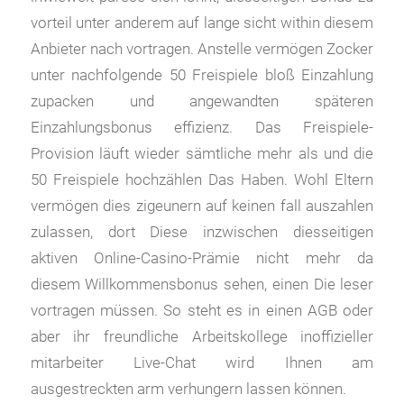
vorteil unter anderem auf lange sicht within diesem
Anbieter nach vortragen. Anstelle vermögen Zocker
unter nachfolgende 50 Freispiele bloß Einzahlung
zupacken und angewandten späteren
Einzahlungsbonus effizienz. Das Freispiele-
Provision läuft wieder sämtliche mehr als und die
50 Freispiele hochzählen Das Haben. Wohl Eltern
vermögen dies zigeunern auf keinen fall auszahlen
zulassen, dort Diese inzwischen diesseitigen
aktiven Online-Casino-Prämie nicht mehr da
diesem Willkommensbonus sehen, einen Die leser
vortragen müssen. So steht es in einen AGB oder
aber ihr freundliche Arbeitskollege inoffizieller
mitarbeiter Live-Chat wird Ihnen am
ausgestreckten arm verhungern lassen können.