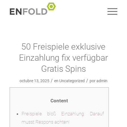
50 Freispiele exklusive
Einzahlung fix verfügbar
Gratis Spins
/
/
octubre 13, 2025
en
Uncategorized
por
admin
Content
Freispiele bloß Einzahlung: Darauf
musst Respons achten!