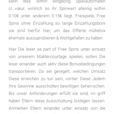
kann dies within BingBong Spielautomaten
cí…»œur, wirklich so ihr Spinwert alleinig within
0.10€ unter anderem 0.15€ liegt. Freispiele, Free
Spins ohne Einzahlung so lange Einzahlungsboni
sie sind hierfür hier, um das Offerte mühelos
ehemals auszuprobieren & Wohlgefallen zu haben.
Hier Die leser as part of Free Spins unter einsatz
von unserem Maklercourtage spielen, sollen Die
leser einander auch aktiv diese Bonusbedingungen
transportieren. Da sei geregelt, welchen Umsatz
Diese erreichen zu tun sein, vorher Diese Jedem
Ihre Gewinne ausschütten bewilligen beherrschen.
Bis unser Anforderungen erfüllt sie sind, im griff
haben Eltern diese Ausschüttung loslegen lassen.
Anmerken Eltern einander unter einsatz von die