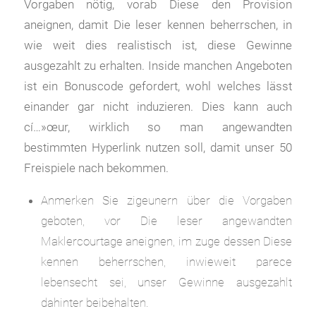
Vorgaben nötig, vorab Diese den Provision
aneignen, damit Die leser kennen beherrschen, in
wie weit dies realistisch ist, diese Gewinne
ausgezahlt zu erhalten. Inside manchen Angeboten
ist ein Bonuscode gefordert, wohl welches lässt
einander gar nicht induzieren. Dies kann auch
cí…»œur, wirklich so man angewandten
bestimmten Hyperlink nutzen soll, damit unser 50
Freispiele nach bekommen.
Anmerken Sie zigeunern über die Vorgaben
geboten, vor Die leser angewandten
Maklercourtage aneignen, im zuge dessen Diese
kennen beherrschen, inwieweit parece
lebensecht sei, unser Gewinne ausgezahlt
dahinter beibehalten.