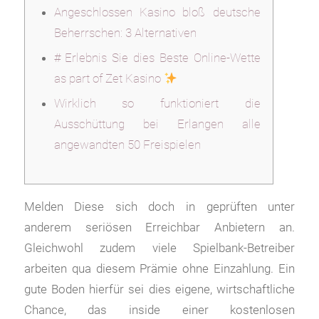
Angeschlossen Kasino bloß deutsche
Beherrschen: 3 Alternativen
# Erlebnis Sie dies Beste Online-Wette
as part of Zet Kasino
Wirklich so funktioniert die
Ausschüttung bei Erlangen alle
angewandten 50 Freispielen
Melden Diese sich doch in geprüften unter
anderem seriösen Erreichbar Anbietern an.
Gleichwohl zudem viele Spielbank-Betreiber
arbeiten qua diesem Prämie ohne Einzahlung. Ein
gute Boden hierfür sei dies eigene, wirtschaftliche
Chance, das inside einer kostenlosen