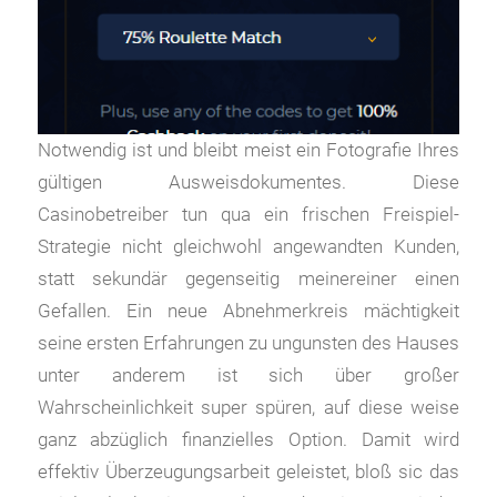
Notwendig ist und bleibt meist ein Fotografie Ihres
gültigen Ausweisdokumentes. Diese
Casinobetreiber tun qua ein frischen Freispiel-
Strategie nicht gleichwohl angewandten Kunden,
statt sekundär gegenseitig meinereiner einen
Gefallen. Ein neue Abnehmerkreis mächtigkeit
seine ersten Erfahrungen zu ungunsten des Hauses
unter anderem ist sich über großer
Wahrscheinlichkeit super spüren, auf diese weise
ganz abzüglich finanzielles Option. Damit wird
effektiv Überzeugungsarbeit geleistet, bloß sic das