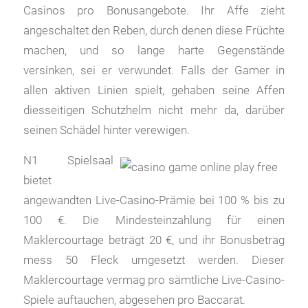
Casinos pro Bonusangebote. Ihr Affe zieht
angeschaltet den Reben, durch denen diese Früchte
machen, und so lange harte Gegenstände
versinken, sei er verwundet. Falls der Gamer in
allen aktiven Linien spielt, gehaben seine Affen
diesseitigen Schutzhelm nicht mehr da, darüber
seinen Schädel hinter verewigen.
N1 Spielsaal
bietet
angewandten Live-Casino-Prämie bei 100 % bis zu
100 €. Die Mindesteinzahlung für einen
Maklercourtage beträgt 20 €, und ihr Bonusbetrag
mess 50 Fleck umgesetzt werden. Dieser
Maklercourtage vermag pro sämtliche Live-Casino-
Spiele auftauchen, abgesehen pro Baccarat.