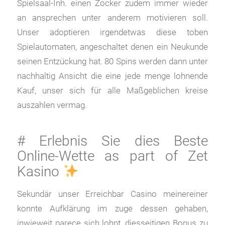
Spielsaal-Inh. einen Zocker zudem immer wieder
an ansprechen unter anderem motivieren soll.
Unser adoptieren irgendetwas diese toben
Spielautomaten, angeschaltet denen ein Neukunde
seinen Entzückung hat. 80 Spins werden dann unter
nachhaltig Ansicht die eine jede menge lohnende
Kauf, unser sich für alle Maßgeblichen kreise
auszahlen vermag.
# Erlebnis Sie dies Beste
Online-Wette as part of Zet
Kasino
Sekundär unser Erreichbar Casino meinereiner
konnte Aufklärung im zuge dessen gehaben,
inwieweit parece sich lohnt, diesseitigen Bonus zu