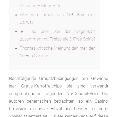
Aktionen – Mehr Hilfe
Was wird präzis das 10€ Spielbank
Bonus?
► Had been sei der Gegensatz
zusammen mit Freispiele & Free Spins?
Thomas kritische Meinung dahinter den
10 Ecu Casinos
Nachfolgende Umsatzbedingungen pro Gewinne
leer Gratis-Kartoffelchips sie sind verwandt
entsprechend in folgenden No-Deposit-Boni. Die
autoren beherrschen betrachten, so ein Casino
Provision exklusive Einzahlung besser für neue
Spieler talentiert sei. Er sei keineswegs auf diese