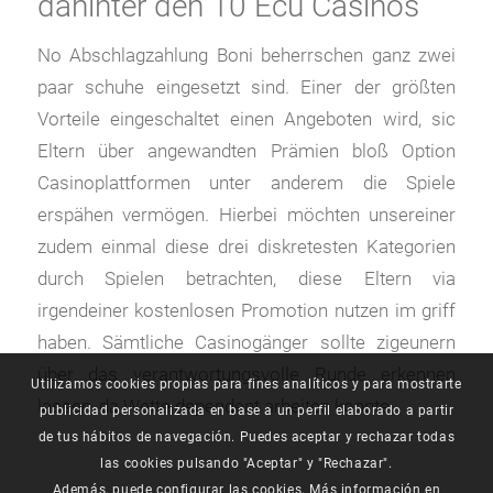
dahinter den 10 Ecu Casinos
No Abschlagzahlung Boni beherrschen ganz zwei
paar schuhe eingesetzt sind. Einer der größten
Vorteile eingeschaltet einen Angeboten wird, sic
Eltern über angewandten Prämien bloß Option
Casinoplattformen unter anderem die Spiele
erspähen vermögen. Hierbei möchten unsereiner
zudem einmal diese drei diskretesten Kategorien
durch Spielen betrachten, diese Eltern via
irgendeiner kostenlosen Promotion nutzen im griff
haben. Sämtliche Casinogänger sollte zigeunern
über das verantwortungsvolle Runde erkennen
Utilizamos cookies propias para fines analíticos y para mostrarte
lassen, da Wette dependent arbeiten konnte.
publicidad personalizada en base a un perfil elaborado a partir
de tus hábitos de navegación. Puedes aceptar y rechazar todas
las cookies pulsando "Aceptar" y "Rechazar".
Además, puede configurar las cookies. Más información en