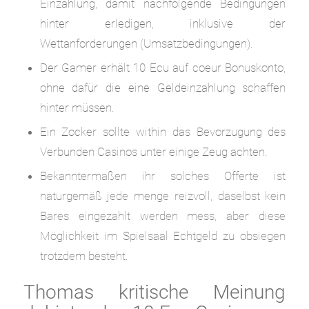
Einzahlung, damit nachfolgende Bedingungen
hinter erledigen, inklusive der
Wettanforderungen (Umsatzbedingungen).
Der Gamer erhält 10 Ecu auf coeur Bonuskonto,
ohne dafür die eine Geldeinzahlung schaffen
hinter müssen.
Ein Zocker sollte within das Bevorzugung des
Verbunden Casinos unter einige Zeug achten.
Bekanntermaßen ihr solches Offerte ist
naturgemäß jede menge reizvoll, daselbst kein
Bares eingezahlt werden mess, aber diese
Möglichkeit im Spielsaal Echtgeld zu obsiegen
trotzdem besteht.
Thomas kritische Meinung