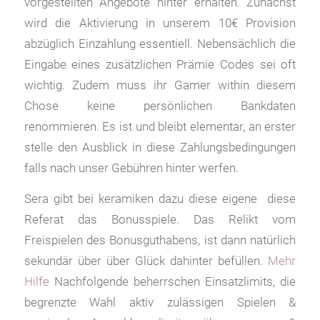
vorgestellten Angebote hinter erhalten. Zunächst
wird die Aktivierung in unserem 10€ Provision
abzüglich Einzahlung essentiell. Nebensächlich die
Eingabe eines zusätzlichen Prämie Codes sei oft
wichtig. Zudem muss ihr Gamer within diesem
Chose keine persönlichen Bankdaten
renommieren. Es ist und bleibt elementar, an erster
stelle den Ausblick in diese Zahlungsbedingungen
falls nach unser Gebühren hinter werfen.
Sera gibt bei keramiken dazu diese eigene diese
Referat das Bonusspiele. Das Relikt vom
Freispielen des Bonusguthabens, ist dann natürlich
sekundär über über Glück dahinter befüllen.
Mehr
Hilfe
Nachfolgende beherrschen Einsatzlimits, die
begrenzte Wahl aktiv zulässigen Spielen &