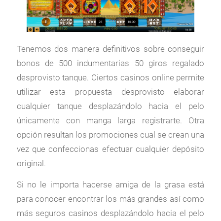
Tenemos dos manera definitivos sobre conseguir
bonos de 500 indumentarias 50 giros regalado
desprovisto tanque. Ciertos casinos online permite
utilizar esta propuesta desprovisto elaborar
cualquier tanque desplazándolo hacia el pelo
únicamente con manga larga registrarte. Otra
opción resultan los promociones cual se crean una
vez que confeccionas efectuar cualquier depósito
original.
Si no le importa hacerse amiga de la grasa está
para conocer encontrar los más grandes así­ como
más seguros casinos desplazándolo hacia el pelo