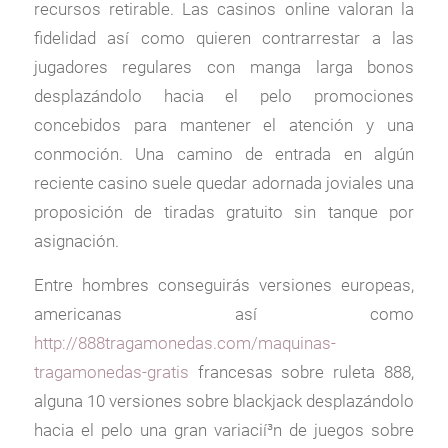
recursos retirable. Las casinos online valoran la
fidelidad así­ como quieren contrarrestar a las
jugadores regulares con manga larga bonos
desplazándolo hacia el pelo promociones
concebidos para mantener el atención y una
conmoción. Una camino de entrada en algún
reciente casino suele quedar adornada joviales una
proposición de tiradas gratuito sin tanque por
asignación.
Entre hombres conseguirás versiones europeas,
americanas así­ como
http://888tragamonedas.com/maquinas-
tragamonedas-gratis
francesas sobre ruleta 888,
alguna 10 versiones sobre blackjack desplazándolo
hacia el pelo una gran variacií³n de juegos sobre