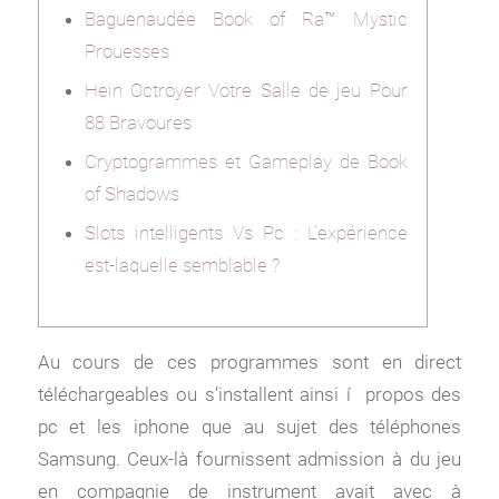
Baguenaudée Book of Ra™ Mystic
Prouesses
Hein Octroyer Votre Salle de jeu Pour
88 Bravoures
Cryptogrammes et Gameplay de Book
of Shadows
Slots intelligents Vs Pc : L’expérience
est-laquelle semblable ?
Au cours de ces programmes sont en direct
téléchargeables ou s’installent ainsi í propos des
pc et les iphone que au sujet des téléphones
Samsung. Ceux-là fournissent admission à du jeu
en compagnie de instrument avait avec à