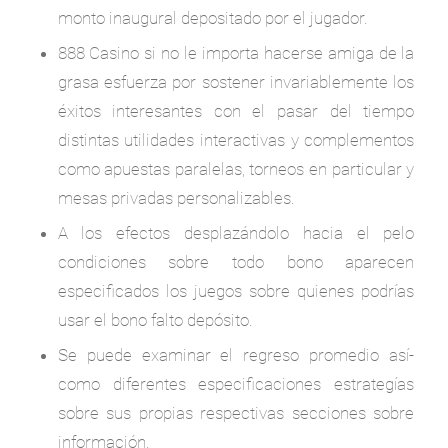
monto inaugural depositado por el jugador.
888 Casino si no le importa hacerse amiga de la
grasa esfuerza por sostener invariablemente los
éxitos interesantes con el pasar del tiempo
distintas utilidades interactivas y complementos
como apuestas paralelas, torneos en particular y
mesas privadas personalizables.
A los efectos desplazándolo hacia el pelo
condiciones sobre todo bono aparecen
especificados los juegos sobre quienes podrías
usar el bono falto depósito.
Se puede examinar el regreso promedio así­
como diferentes especificaciones estrategías
sobre sus propias respectivas secciones sobre
información.