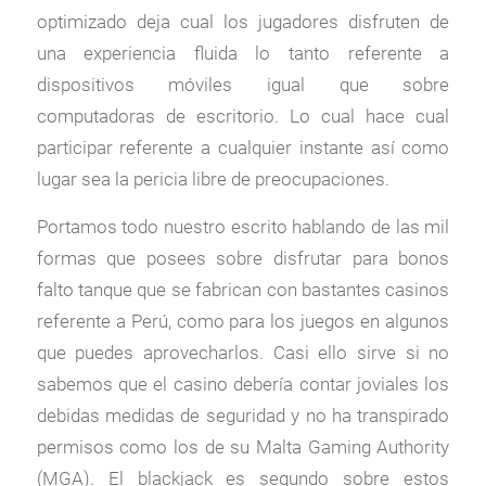
optimizado deja cual los jugadores disfruten de
una experiencia fluida lo tanto referente a
dispositivos móviles igual que sobre
computadoras de escritorio. Lo cual hace cual
participar referente a cualquier instante así­ como
lugar sea la pericia libre de preocupaciones.
Portamos todo nuestro escrito hablando de las mil
formas que posees sobre disfrutar para bonos
falto tanque que se fabrican con bastantes casinos
referente a Perú, como para los juegos en algunos
que puedes aprovecharlos. Casi ello sirve si no
sabemos que el casino debería contar joviales los
debidas medidas de seguridad y no ha transpirado
permisos como los de su Malta Gaming Authority
(MGA). El blackjack es segundo sobre estos