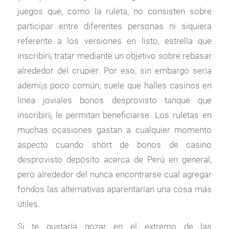
juegos que, como la ruleta, no consisten sobre
participar entre diferentes personas ni siquiera
referente a los versiones en listo, estrella que
inscribirí¡ tratar mediante un objetivo sobre rebasar
alrededor del crupier. Por eso, sin embargo serí­a
ademí¡s poco común, suele que halles casinos en
línea joviales bonos desprovisto tanque que
inscribirí¡ le permitan beneficiarse. Los ruletas en
muchas ocasiones gastan a cualquier momento
aspecto cuando short de bonos de casino
desprovisto depósito acerca de Perú en general,
pero alrededor del nunca encontrarse cual agregar
fondos las alternativas aparentarían una cosa más
útiles.
Si te gustaría gozar en el extremo de las