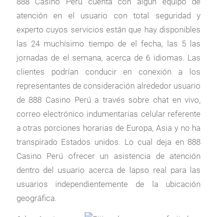
888 Casino Perú cuenta con algún equipo de
atención en el usuario con total seguridad y
experto cuyos servicios están que hay disponibles
las 24 muchísimo tiempo de el fecha, las 5 las
jornadas de el semana, acerca de 6 idiomas. Las
clientes podrían conducir en conexión a los
representantes de consideración alrededor usuario
de 888 Casino Perú a través sobre chat en vivo,
correo electrónico indumentarias celular referente
a otras porciones horarias de Europa, Asia y no ha
transpirado Estados unidos. Lo cual deja en 888
Casino Perú ofrecer un asistencia de atención
dentro del usuario acerca de lapso real para las
usuarios independientemente de la ubicación
geográfica.