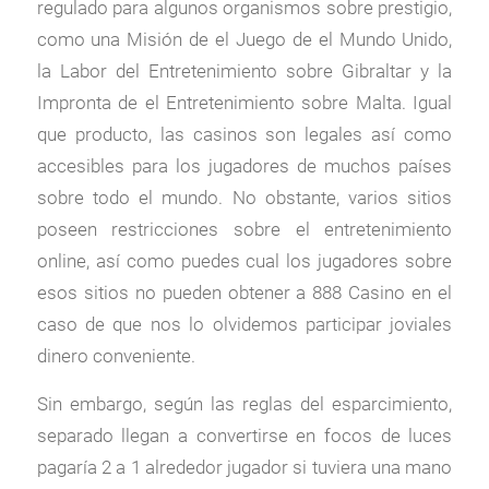
regulado para algunos organismos sobre prestigio,
como una Misión de el Juego de el Mundo Unido,
la Labor del Entretenimiento sobre Gibraltar y la
Impronta de el Entretenimiento sobre Malta. Igual
que producto, las casinos son legales así­ como
accesibles para los jugadores de muchos países
sobre todo el mundo. No obstante, varios sitios
poseen restricciones sobre el entretenimiento
online, así­ como puedes cual los jugadores sobre
esos sitios no pueden obtener a 888 Casino en el
caso de que nos lo olvidemos participar joviales
dinero conveniente.
Sin embargo, según las reglas del esparcimiento,
separado llegan a convertirse en focos de luces
pagaría 2 a 1 alrededor jugador si tuviera una mano