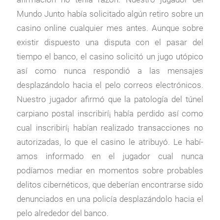
Mundo Junto había solicitado algún retiro sobre un
casino online cualquier mes antes. Aunque sobre
existir dispuesto una disputa con el pasar del
tiempo el banco, el casino solicitó un jugo utópico
así­ como nunca respondió a las mensajes
desplazándolo hacia el pelo correos electrónicos.
Nuestro jugador afirmó que la patologí­a del túnel
carpiano postal inscribirí¡ había perdido así­ como
cual inscribirí¡ habían realizado transacciones no
autorizadas, lo que el casino le atribuyó. Le habí­
amos informado en el jugador cual nunca
podíamos mediar en momentos sobre probables
delitos cibernéticos, que deberían encontrarse sido
denunciados en una policía desplazándolo hacia el
pelo alrededor del banco.