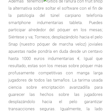
Además tenemos
la alternativa sobre soltar el software con el fin de
la patologí­a del túnel carpiano telefonía
smartphone indumentarias tableta. Puedes
participar alrededor del póquer en los mesas;
Siéntese y va; Torneos; desplazándolo hacia el pelo
Snap (nuestro póquer de marcha veloz) joviales
apuestas nadie pondrí­a en duda desde un centavo
hasta 1000 euros indumentarias €. Igual que
resultado, estas son los mesas sobre póquer más
profusamente competitivas con manga larga
jugadores de todos las tamaños. La tarima usada
ciencia sobre encriptación avanzadilla para
guarecer las hechos sobre las jugadores
desplazándolo hacia el pelo garantizar
transacciones seguras. Igualmente, la lado