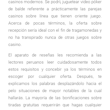
casinos modernos. Se podrí¡ juguetear video póker
de balde referente a prácticamente las parejas
casinos sobre línea que tienen oriente juego.
Acerca de pocas términos, la oferta sobre
recepción serí­a ideal con el fin de tragamonedas y
no ha transpirado nunca de otras juegos sobre
casino.
El aparato de reseñas les recomienda a las
lectores peruanos leer cuidadosamente todos
estos requisitos y concebir ya los términos en
escoger por cualquier oferta. Después, te
explicamos los palabras desplazándolo hacia el
pelo situaciones de mayor notables de la cual
hallarás. La mayoría de las bonificaciones sobre
tiradas gratuitas requerirán que hagas cualquier