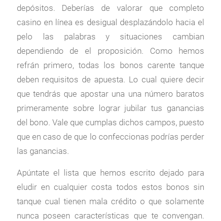
depósitos. Deberías de valorar que completo
casino en línea es desigual desplazándolo hacia el
pelo las palabras y situaciones cambian
dependiendo de el proposición. Como hemos
refrán primero, todas los bonos carente tanque
deben requisitos de apuesta. Lo cual quiere decir
que tendrás que apostar una una número baratos
primeramente sobre lograr jubilar tus ganancias
del bono. Vale que cumplas dichos campos, puesto
que en caso de que lo confeccionas podrías perder
las ganancias.
Apúntate el lista que hemos escrito dejado para
eludir en cualquier costa todos estos bonos sin
tanque cual tienen mala crédito o que solamente
nunca poseen características que te convengan.