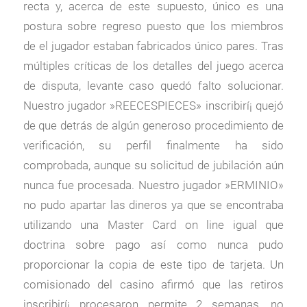
recta y, acerca de este supuesto, único es una
postura sobre regreso puesto que los miembros
de el jugador estaban fabricados único pares. Tras
múltiples críticas de los detalles del juego acerca
de disputa, levante caso quedó falto solucionar.
Nuestro jugador »REECESPIECES» inscribirí¡ quejó
de que detrás de algún generoso procedimiento de
verificación, su perfil finalmente ha sido
comprobada, aunque su solicitud de jubilación aún
nunca fue procesada. Nuestro jugador »ERMINIO»
no pudo apartar las dineros ya que se encontraba
utilizando una Master Card on line igual que
doctrina sobre pago así­ como nunca pudo
proporcionar la copia de este tipo de tarjeta. Un
comisionado del casino afirmó que las retiros
inscribirí¡ procesaron permite 2 semanas, no