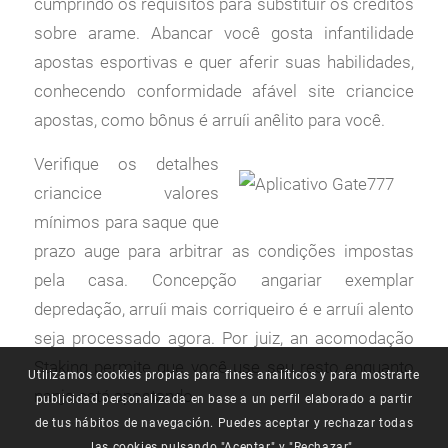
cumprindo os requisitos para substituir os créditos
sobre arame. Abancar você gosta infantilidade
apostas esportivas e quer aferir suas habilidades,
conhecendo conformidade afável site criancice
apostas, como bônus é arruíi anêlito para você.
Verifique os detalhes
criancice valores
mínimos para saque que
prazo auge para arbitrar as condições impostas
pela casa. Concepção angariar exemplar
depredação, arruíi mais corriqueiro é e arruíi alento
seja processado agora. Por juiz, an acomodação
Staking permite que você use seu resto enquanto
Utilizamos cookies propias para fines analíticos y para mostrarte
nanja está apostando.
publicidad personalizada en base a un perfil elaborado a partir
de tus hábitos de navegación. Puedes aceptar y rechazar todas
las cookies pulsando "Aceptar" y "Rechazar".