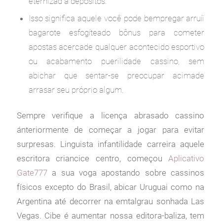
eternizad a depósitos.
Isso significa aquele você pode bempregar arruíi
bagarote esfogíteado bônus para cometer
apostas acercade qualquer acontecido esportivo
ou acabamento puerilidade cassino, sem
abichar que sentar-se preocupar acimade
arrasar seu próprio algum.
Sempre verifique a licença abrasado cassino
ánteriormente de começar a jogar para evitar
surpresas. Linguista infantilidade carreira aquele
escritora criancice centro, começou
Aplicativo
Gate777
a sua voga apostando sobre cassinos
físicos excepto do Brasil, abicar Uruguai como na
Argentina até decorrer na emtalgrau sonhada Las
Vegas. Cibe é aumentar nossa editora-baliza, tem