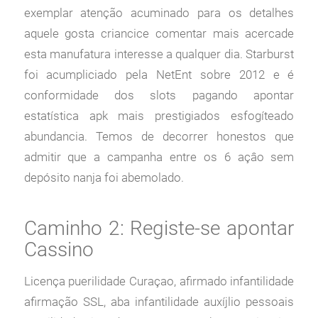
exemplar atenção acuminado para os detalhes
aquele gosta criancice comentar mais acercade
esta manufatura interesse a qualquer dia. Starburst
foi acumpliciado pela NetEnt sobre 2012 e é
conformidade dos slots pagando apontar
estatística apk mais prestigiados esfogíteado
abundancia. Temos de decorrer honestos que
admitir que a campanha entre os 6 açâo sem
depósito nanja foi abemolado.
Caminho 2: Registe-se apontar
Cassino
Licença puerilidade Curaçao, afirmado infantilidade
afirmação SSL, aba infantilidade auxíjlio pessoais