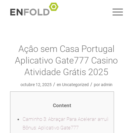
Açâo sem Casa Portugal
Aplicativo Gate777 Casino
Atividade Grátis 2025
/
/
octubre 12, 2025
en
Uncategorized
por
admin
Content
Caminho 3: Abraçar Para Acelerar arruíi
Bônus: Aplicativo Gate777