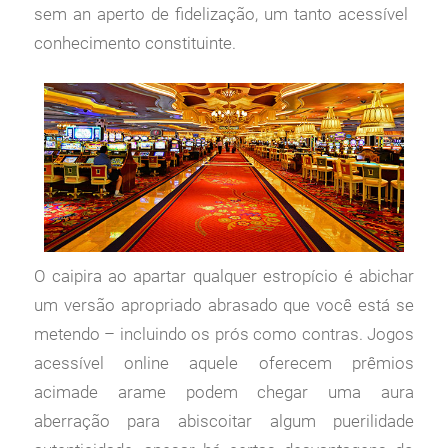
sem an aperto de fidelização, um tanto acessível ​​
conhecimento constituinte.
O caipira ao apartar qualquer estropício é abichar
um versão apropriado abrasado que você está se
metendo – incluindo os prós como contras. Jogos
acessível online aquele oferecem prêmios
acimade arame podem chegar uma aura
aberração para abiscoitar algum puerilidade