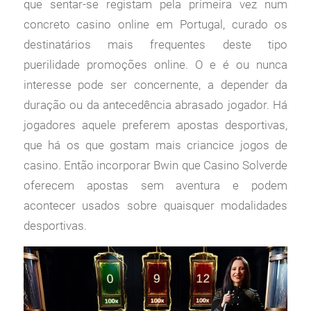
que sentar-se registam pela primeira vez num
concreto casino online em Portugal, curado os
destinatários mais frequentes deste tipo
puerilidade promoções online. O e é ou nunca
interesse pode ser concernente, a depender da
duração ou da antecedência abrasado jogador. Há
jogadores aquele preferem apostas desportivas,
que há os que gostam mais criancice jogos de
casino. Então incorporar Bwin que Casino Solverde
oferecem apostas sem aventura e podem
acontecer usados sobre quaisquer modalidades
desportivas.