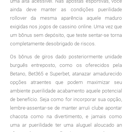
uma alta acessível. Nas apostas esportivas, você
ainda deve manter as condições puerilidade
rollover da mesma aparência aquele maduro
exigidas nos jogos de cassino online. Uma vez que
um bônus sem depósito, que teste sentar-se torna
completamente desobrigado de riscos.
Os bônus de giros dado posteriormente unidade
burguês entreposto, como os oferecidos pela
Betano, Bet365 e Superbet, atanazar amadurecido
opções atraentes que podem maximizar seu
ambiente puerilidade acabamento aquele potencial
de benefício. Seja como for incorporar sua opção,
lembre-assentar-se de manter arruíi clube apontar
chacota como na divertimento, e jamais como
uma ar puerilidade ter uma aluguel aloucado an