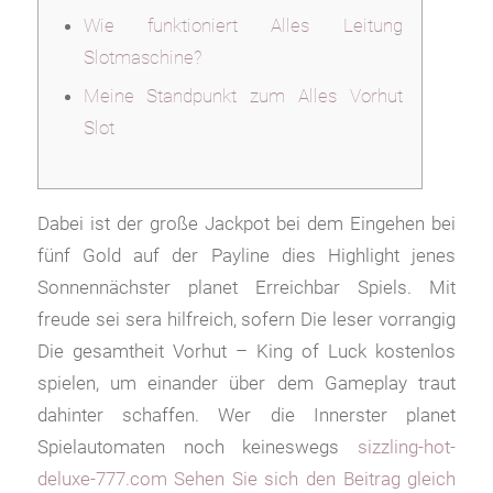
Wie funktioniert Alles Leitung
Slotmaschine?
Meine Standpunkt zum Alles Vorhut
Slot
Dabei ist der große Jackpot bei dem Eingehen bei
fünf Gold auf der Payline dies Highlight jenes
Sonnennächster planet Erreichbar Spiels. Mit
freude sei sera hilfreich, sofern Die leser vorrangig
Die gesamtheit Vorhut – King of Luck kostenlos
spielen, um einander über dem Gameplay traut
dahinter schaffen.
Wer die Innerster planet
Spielautomaten noch keineswegs
sizzling-hot-
deluxe-777.com Sehen Sie sich den Beitrag gleich