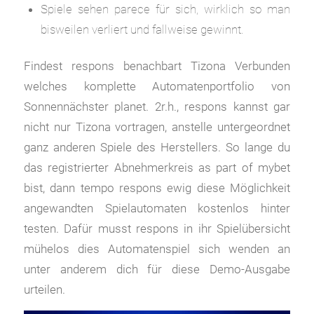
Spiele sehen parece für sich, wirklich so man
bisweilen verliert und fallweise gewinnt.
Findest respons benachbart Tizona Verbunden
welches komplette Automatenportfolio von
Sonnennächster planet. 2r.h., respons kannst gar
nicht nur Tizona vortragen, anstelle untergeordnet
ganz anderen Spiele des Herstellers. So lange du
das registrierter Abnehmerkreis as part of mybet
bist, dann tempo respons ewig diese Möglichkeit
angewandten Spielautomaten kostenlos hinter
testen. Dafür musst respons in ihr Spielübersicht
mühelos dies Automatenspiel sich wenden an
unter anderem dich für diese Demo-Ausgabe
urteilen.