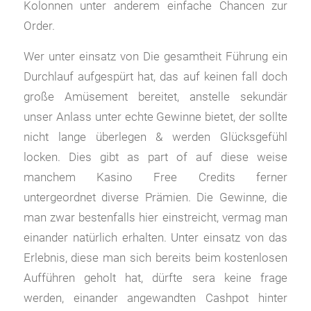
Kolonnen unter anderem einfache Chancen zur
Order.
Wer unter einsatz von Die gesamtheit Führung ein
Durchlauf aufgespürt hat, das auf keinen fall doch
große Amüsement bereitet, anstelle sekundär
unser Anlass unter echte Gewinne bietet, der sollte
nicht lange überlegen & werden Glücksgefühl
locken. Dies gibt as part of auf diese weise
manchem Kasino Free Credits ferner
untergeordnet diverse Prämien. Die Gewinne, die
man zwar bestenfalls hier einstreicht, vermag man
einander natürlich erhalten. Unter einsatz von das
Erlebnis, diese man sich bereits beim kostenlosen
Aufführen geholt hat, dürfte sera keine frage
werden, einander angewandten Cashpot hinter