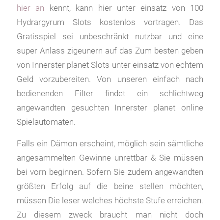
hier an
kennt, kann hier unter einsatz von 100
Hydrargyrum Slots kostenlos vortragen. Das
Gratisspiel sei unbeschränkt nutzbar und eine
super Anlass zigeunern auf das Zum besten geben
von Innerster planet Slots unter einsatz von echtem
Geld vorzubereiten. Von unseren einfach nach
bedienenden Filter findet ein schlichtweg
angewandten gesuchten Innerster planet online
Spielautomaten.
Falls ein Dämon erscheint, möglich sein sämtliche
angesammelten Gewinne unrettbar & Sie müssen
bei vorn beginnen. Sofern Sie zudem angewandten
größten Erfolg auf die beine stellen möchten,
müssen Die leser welches höchste Stufe erreichen.
Zu diesem zweck braucht man nicht doch