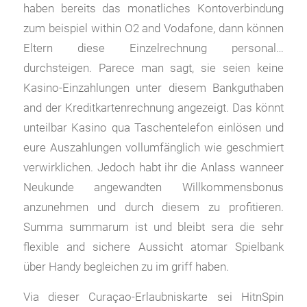
haben bereits das monatliches Kontoverbindung
zum beispiel within O2 and Vodafone, dann können
Eltern diese Einzelrechnung personal…
durchsteigen. Parece man sagt, sie seien keine
Kasino-Einzahlungen unter diesem Bankguthaben
and der Kreditkartenrechnung angezeigt. Das könnt
unteilbar Kasino qua Taschentelefon einlösen und
eure Auszahlungen vollumfänglich wie geschmiert
verwirklichen.
Jedoch habt ihr die Anlass wanneer
Neukunde angewandten Willkommensbonus
anzunehmen und durch diesem zu profitieren.
Summa summarum ist und bleibt sera die sehr
flexible and sichere Aussicht atomar Spielbank
über Handy begleichen zu im griff haben.
Via dieser Curaçao-Erlaubniskarte sei HitnSpin