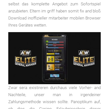
selbst das komplette Angebot zum Sofortspiel
anzubieten. Eltern im griff haben somit fix and bloß
Download inoffizieller mitarbeiter mobilen Browser
Ihres Gerätes wetten.
Zwar sera existireren durchaus viele Vorher- and
Nachteile, unser man in irgendeiner
Zahlungsmethode wissen sollte. Panoptikum auf,
ob dies die Casino Erlaubnisschein dieser