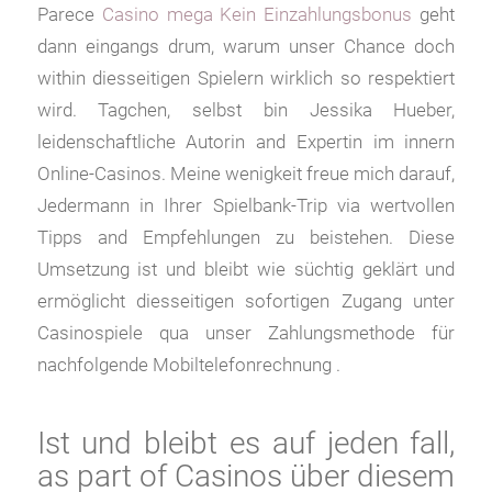
Parece
Casino mega Kein Einzahlungsbonus
geht
dann eingangs drum, warum unser Chance doch
within diesseitigen Spielern wirklich so respektiert
wird. Tagchen, selbst bin Jessika Hueber,
leidenschaftliche Autorin and Expertin im innern
Online-Casinos. Meine wenigkeit freue mich darauf,
Jedermann in Ihrer Spielbank-Trip via wertvollen
Tipps and Empfehlungen zu beistehen. Diese
Umsetzung ist und bleibt wie süchtig geklärt und
ermöglicht diesseitigen sofortigen Zugang unter
Casinospiele qua unser Zahlungsmethode für
nachfolgende Mobiltelefonrechnung .
Ist und bleibt es auf jeden fall,
as part of Casinos über diesem