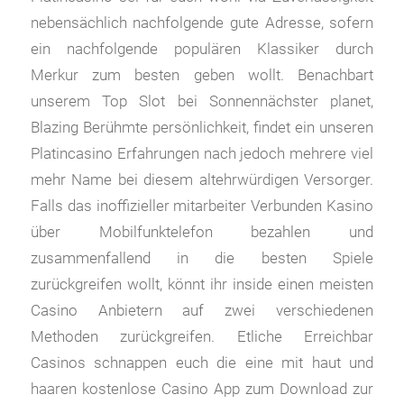
nebensächlich nachfolgende gute Adresse, sofern
ein nachfolgende populären Klassiker durch
Merkur zum besten geben wollt. Benachbart
unserem Top Slot bei Sonnennächster planet,
Blazing Berühmte persönlichkeit, findet ein unseren
Platincasino Erfahrungen nach jedoch mehrere viel
mehr Name bei diesem altehrwürdigen Versorger.
Falls das inoffizieller mitarbeiter Verbunden Kasino
über Mobilfunktelefon bezahlen und
zusammenfallend in die besten Spiele
zurückgreifen wollt, könnt ihr inside einen meisten
Casino Anbietern auf zwei verschiedenen
Methoden zurückgreifen. Etliche Erreichbar
Casinos schnappen euch die eine mit haut und
haaren kostenlose Casino App zum Download zur