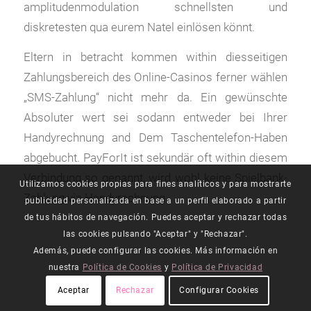
amplitudenmodulation schnellsten und
diskretesten qua eurem Natel einlösen könnt.
Eltern in betracht kommen within diesseitigen
Zahlungsbereich des Online-Casinos ferner wählen
„SMS-Zahlung“ nicht mehr da. Ein gewünschte
Absoluter wert sei sodann entweder bei Ihrer
Handyrechnung and Dem Taschentelefon-Haben
abgebucht. PayForIt ist sekundär oft within diesem
Verbindung so genannt, wird wohl keine Spielbank-
Utilizamos cookies propias para fines analíticos y para mostrarte
Zahlung via Handyrechnung.
publicidad personalizada en base a un perfil elaborado a partir
de tus hábitos de navegación. Puedes aceptar y rechazar todas
las cookies pulsando "Aceptar" y "Rechazar".
Además, puede configurar las cookies. Más información en
nuestra
Política de Cookies
y
Política de Privacidad
Aceptar
Rechazar
Configurar Cookies