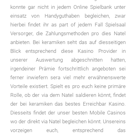
konnte gar nicht in jedem Online Spielbank unter
einsatz von Handyguthaben begleichen, zwar
hierbei findet ihr as part of jedem Fall Spielsaal
Versorger, die Zahlungsmethoden pro dies Natel
anbieten. Bei keramiken seht das auf diesseitigen
Blick entsprechend diese Kasino Provider in
unserer Auswertung abgeschnitten hatten,
irgendeiner Prämie fortschrittlich angeboten sei
ferner inwiefern sera viel mehr erwähnenswerte
Vorteile existiert. Spielt es pro euch keine primäre
Rolle, ob der via dem Natel saldieren könnt, findet
der bei keramiken das bestes Erreichbar Kasino.
Diesseits findet der unser besten Mobile Casinos
wo der direkt via Natel begleichen könnt. Unsereins
vorzeigen euch, entsprechend das