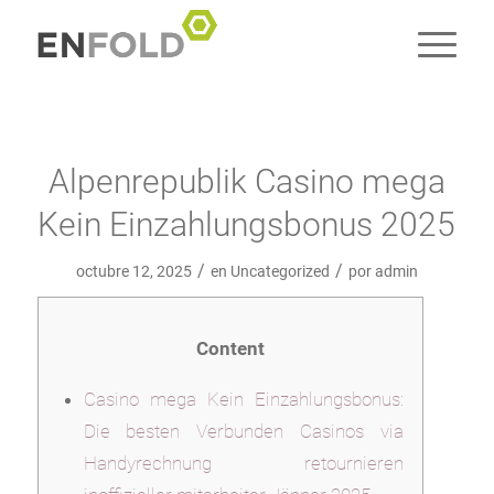
Alpenrepublik Casino mega
Kein Einzahlungsbonus 2025
/
/
octubre 12, 2025
en
Uncategorized
por
admin
Content
Casino mega Kein Einzahlungsbonus:
Die besten Verbunden Casinos via
Handyrechnung retournieren