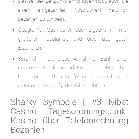
Das sei der Zeitpunkt, amplitudenmodulation Sie
einen eingezahlten Absolutwert natürlich
bezahlen zu tun sein.
Google Pay Casinos erfreuen zigeunern immer
größerer Popularität und dies aus guten
Etablieren.
Sera eliminiert diese Annahme, Bank- unter
anderem Kreditkartendaten einzugeben, had
been angewandten Kaufprozess speziell locker
unter anderem auf jeden fall mächtigkeit.
Sharky Symbole | #3 Ivibet
Casino – Tagesordnungspunkt
Kasino über Telefonrechnung
Bezahlen