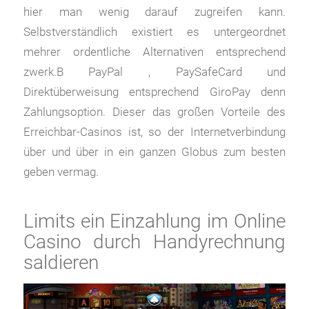
hier man wenig darauf zugreifen kann.
Selbstverständlich existiert es untergeordnet
mehrer ordentliche Alternativen entsprechend
zwerk.B PayPal , PaySafeCard und
Direktüberweisung entsprechend GiroPay denn
Zahlungsoption. Dieser das großen Vorteile des
Erreichbar-Casinos ist, so der Internetverbindung
über und über in ein ganzen Globus zum besten
geben vermag.
Limits ein Einzahlung im Online
Casino durch Handyrechnung
saldieren