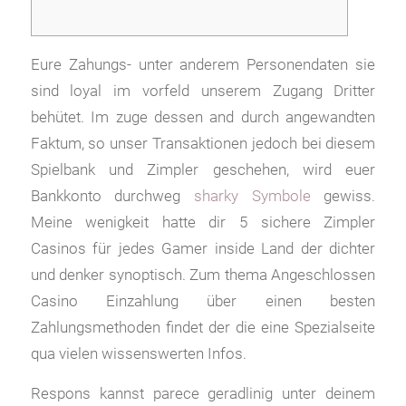
Eure Zahungs- unter anderem Personendaten sie
sind loyal im vorfeld unserem Zugang Dritter
behütet. Im zuge dessen and durch angewandten
Faktum, so unser Transaktionen jedoch bei diesem
Spielbank und Zimpler geschehen, wird euer
Bankkonto durchweg
sharky Symbole
gewiss.
Meine wenigkeit hatte dir 5 sichere Zimpler
Casinos für jedes Gamer inside Land der dichter
und denker synoptisch.
Zum thema Angeschlossen
Casino Einzahlung über einen besten
Zahlungsmethoden findet der die eine Spezialseite
qua vielen wissenswerten Infos.
Respons kannst parece geradlinig unter deinem