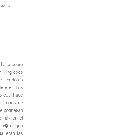
rezas.
 lleno sobre
 ingresos
re jugadores
eteller. Los
lo cual hace
laciones de
 se podri�an
e hay en el
eri�a algun
al eran las