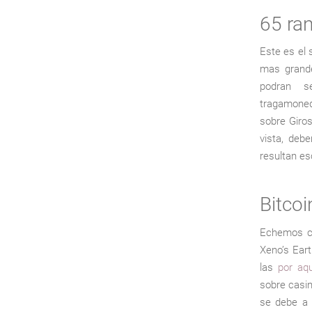
65 ra
Este es el 
mas grande
podran se
tragamoned
sobre Giros
vista, deb
resultan e
Bitcoi
Echemos cu
Xeno’s Ear
las
por aqu
sobre casin
se debe a 