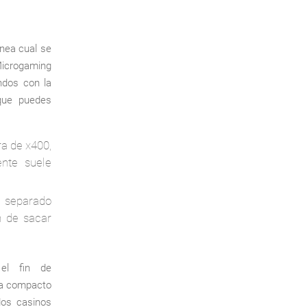
inea cual se
Microgaming
ndos con la
 que puedes
a de x400,
nte suele
n separado
n de sacar
 el fin de
 a compacto
dos casinos