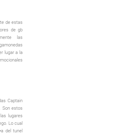
nte de estas
dores de gb
emente las
ragamonedas
r lugar a la
omocionales
das Captain
. Son estos
las lugares
ego. Lo cual
a del tunel