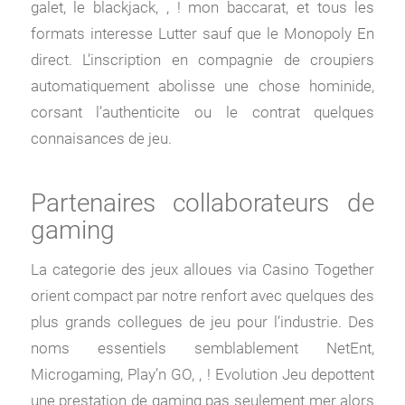
galet, le blackjack, , ! mon baccarat, et tous les
formats interesse Lutter sauf que le Monopoly En
direct. L’inscription en compagnie de croupiers
automatiquement abolisse une chose hominide,
corsant l’authenticite ou le contrat quelques
connaisances de jeu.
Partenaires collaborateurs de
gaming
La categorie des jeux alloues via Casino Together
orient compact par notre renfort avec quelques des
plus grands collegues de jeu pour l’industrie. Des
noms essentiels semblablement NetEnt,
Microgaming, Play’n GO, , ! Evolution Jeu depottent
une prestation de gaming pas seulement mer alors