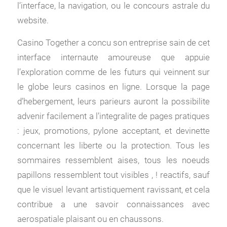
l’interface, la navigation, ou le concours astrale du
website.
Casino Together a concu son entreprise sain de cet
interface internaute amoureuse que appuie
l’exploration comme de les futurs qui veinnent sur
le globe leurs casinos en ligne. Lorsque la page
d’hebergement, leurs parieurs auront la possibilite
advenir facilement a l’integralite de pages pratiques
: jeux, promotions, pylone acceptant, et devinette
concernant les liberte ou la protection. Tous les
sommaires ressemblent aises, tous les noeuds
papillons ressemblent tout visibles , ! reactifs, sauf
que le visuel levant artistiquement ravissant, et cela
contribue a une savoir connaissances avec
aerospatiale plaisant ou en chaussons.