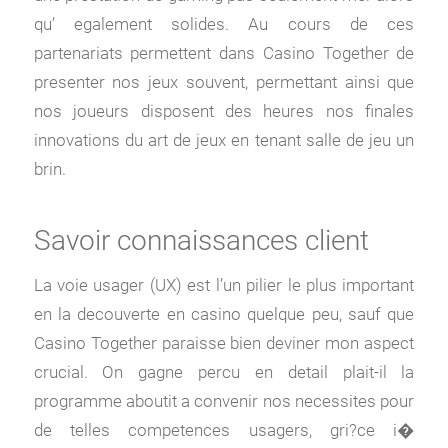
qu’ egalement solides. Au cours de ces
partenariats permettent dans Casino Together de
presenter nos jeux souvent, permettant ainsi que
nos joueurs disposent des heures nos finales
innovations du art de jeux en tenant salle de jeu un
brin.
Savoir connaissances client
La voie usager (UX) est l’un pilier le plus important
en la decouverte en casino quelque peu, sauf que
Casino Together paraisse bien deviner mon aspect
crucial. On gagne percu en detail plait-il la
programme aboutit a convenir nos necessites pour
de telles competences usagers, gri?ce i�