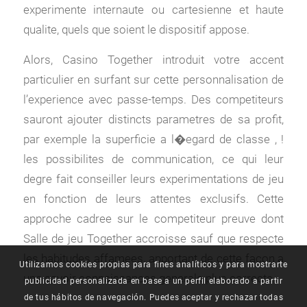
experimente internaute ou cartesienne et haute
qualite, quels que soient le dispositif appose.
Alors, Casino Together introduit votre accent
particulier en surfant sur cette personnalisation de
l’experience avec passe-temps. Des competiteurs
sauront ajouter distincts parametres de sa profit,
par exemple la superficie a l�egard de classe , !
les possibilites de communication, ce qui leur
degre fait conseiller leurs experimentations de jeu
en fonction de leurs attentes exclusifs. Cette
approche cadree sur le competiteur preuve dont
Salle de jeu Together accroisse sauf que respecte
les habitudes affamees, apportant de cette facon a
Utilizamos cookies propias para fines analíticos y para mostrarte
une savoir connaissances generale plus correcte.
publicidad personalizada en base a un perfil elaborado a partir
de tus hábitos de navegación. Puedes aceptar y rechazar todas