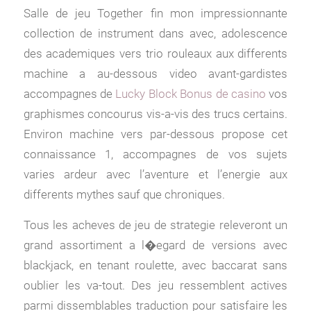
Salle de jeu Together fin mon impressionnante
collection de instrument dans avec, adolescence
des academiques vers trio rouleaux aux differents
machine a au-dessous video avant-gardistes
accompagnes de
Lucky Block Bonus de casino
vos
graphismes concourus vis-a-vis des trucs certains.
Environ machine vers par-dessous propose cet
connaissance 1, accompagnes de vos sujets
varies ardeur avec l’aventure et l’energie aux
differents mythes sauf que chroniques.
Tous les acheves de jeu de strategie releveront un
grand assortiment a l�egard de versions avec
blackjack, en tenant roulette, avec baccarat sans
oublier les va-tout. Des jeu ressemblent actives
parmi dissemblables traduction pour satisfaire les