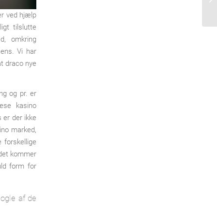
20
er ved hjælp
gt tilslutte
d, omkring
cens. Vi har
at draco nye
ing og pr. er
æse kasino
 er der ikke
sino marked,
 forskellige
t det kommer
uld form for
nogle af de