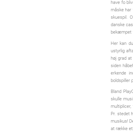
have fo bliv
måske har v
skuespil. O
danske cas
bekæmpet f
Her kan du
ustyrlig af
høj grad at
siden håbe
erkende ind
boldspiller
Bland Play
skulle musi
multiplicer
Pr. stedet 
musikus! De
at række et