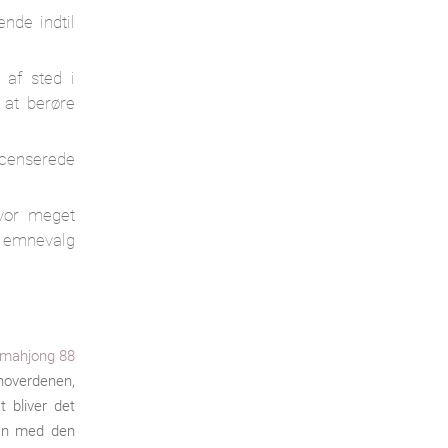
nde indtil
 af sted i
 at berøre
licenserede
hvor meget
dt emnevalg
mahjong 88
inoverdenen,
t bliver det
man med den