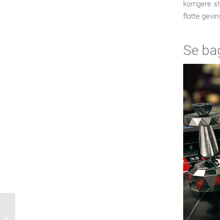
korrigere s
flotte gevin
Se bag
Online Casinospil Casino bet365
Casino pr. Dannevan Rejsefører i tilgif