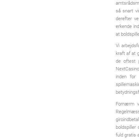
amtsrådsme
så snart vi
derefter v
erkende ind
at boldspill
Vi arbejdsf
kraft af at 
de oftest 
NextCasino 
inden for 
spillemask
betydningsf
Fornærm ve
Regelmæss
giroindbeta
boldspiller
fuld gratis