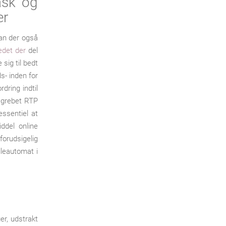
rask og
er
kan der også
edet der
del
sig til bedt
s- inden for
dring indtil
Begrebet RTP
essentiel at
ddel online
forudsigelig
lleautomat i
er, udstrakt