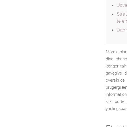
Udvæ
Str
tele
Dæmp
Morale bland
dine chanc
længer fair
gavegive d
overskride
brugergræns
information
klik bort
yndlingscas