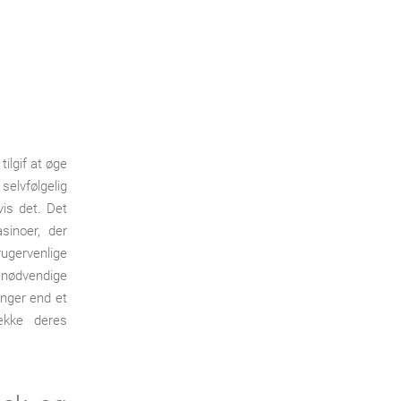
tilgif at øge
elvfølgelig
vis det. Det
sinoer, der
ugervenlige
e nødvendige
ænger end et
ække deres