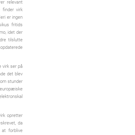
rer relevant
 finder virk
eri er ingen
ikus fritids
mo, idet der
e tilslutte
 opdaterede
 virk ser på
de det blev
u om stunder
 europæiske
lektronskal
irk opretter
eskrevet, da
at forblive