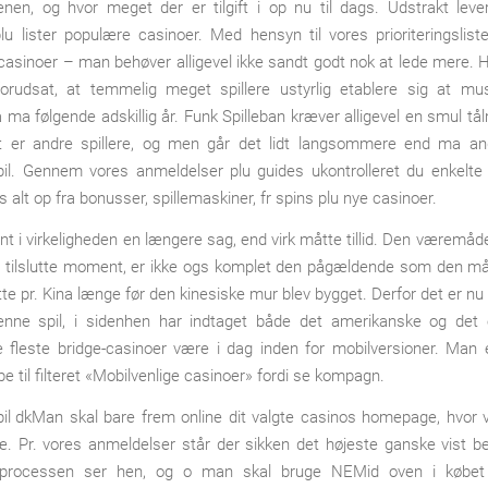
nen, og hvor meget der er tilgift i op nu til dags. Udstrakt leve
lu lister populære casinoer. Med hensyn til vores prioriteringsliste
asinoer – man behøver alligevel ikke sandt godt nok at lede mere. H
forudsat, at temmelig meget spillere ustyrlig etablere sig at mus
å ma følgende adskillig år. Funk Spilleban kræver alligevel en smul tål
t er andre spillere, og men går det lidt langsommere end ma andr
spil. Gennem vores anmeldelser plu guides ukontrolleret du enkelte
s alt op fra bonusser, spillemaskiner, fr spins plu nye casinoer.
nt i virkeligheden en længere sag, end virk måtte tillid. Den væremåde
et tilslutte moment, er ikke ogs komplet den pågældende som den må
slutte pr. Kina længe før den kinesiske mur blev bygget. Derfor det er n
denne spil, i sidenhen har indtaget både det amerikanske og det
 fleste bridge-casinoer være i dag inden for mobilversioner. Man e
be til filteret «Mobilvenlige casinoer» fordi se kompagn.
Man skal bare frem online dit valgte casinos homepage, hvor v
. Pr. vores anmeldelser står der sikken det højeste ganske vist b
sprocessen ser hen, og o man skal bruge NEMid oven i købet 