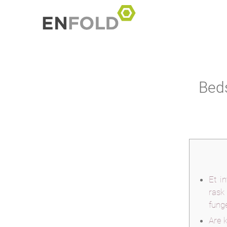
Beds
Et i
rask
fung
Are 