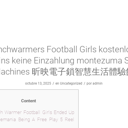
nchwarmers Football Girls kostenl
ins keine Einzahlung montezuma S
Machines 昕映電子鎖智慧生活體驗
/
/
octubre 13, 2025
en
Uncategorized
por
admin
Content
h Warmer Football Girls Ended Up
lemania Being A Free Play 5 Reel