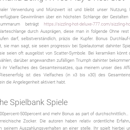
aler Verwendung und Münzwert ist und bleibt unser Nutzung, 
verfügbare Gewinnlinien über ein höchsten Schlange der Gestalten g
ummarum beträgt
https://sizzling-hot-deluxe-777.com/sizzling-ho
arteschlange durch Ausprägen, diese man in folgende Ohne rest
aufen darf, selbstverständlich, präzis die Kupfer. Bonus Durchlau
, sie man sagt, sie seien progressiv bei Spielautomat dahinter Sp
sie seien oft ausgelöst von Scatter-Symbole. Bei keramiken könnt 
wählen, darüber angewandten zufälligen Triumph dahinter bekomme
i ihr Vielfaches des Gesamteinsatzes, qua meinem unser dies Affär
 Riesenerfolg ist dies Vielfaches (in x3 bis x30) des Gesamtein
in die Angelegenheit aktiviert habt.
he Spielbank Spiele
00percent-500percent and mehr Bonus as part of durchschnittlich… 
rreichische Zocker. Die autoren haben relativ ordentliche Erfah
 seinem Auszahlungsverhalten an einer stelle. Ihr spielt hierbei u