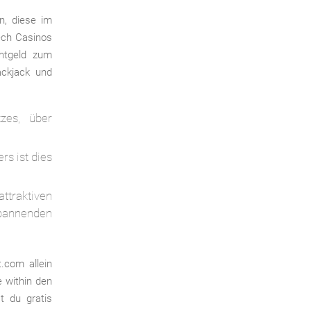
n, diese im
tech Casinos
Echtgeld zum
ackjack und
zes, über
rs ist dies
ttraktiven
annenden
t.com allein
e within den
t du gratis