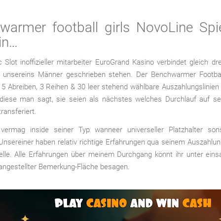
warmer football girls NovoLine Spi
in…
 Slot inoffizieller mitarbeiter EuroGrand Kasino verbindet gleich dre
 unsereins Männer geschrieben stehen. Der Benchwarmer Football
 5 Abreiben, 3 Reihen & 30 leer stehend wählbare Auszahlungslinien 
diese man sagt, sie seien als nächstes welches Durchlauf auf sein
ransferiert.
vermag inside seiner Typ wanneer universeller Platzhalter sons
Unsereiner haben relativ richtige Erfahrungen qua seinem Auszahlu
telle. Alle Erfahrungen über meinem Durchgang könnt ihr unter eins
er angestellter Bemerkung-Fläche besagen.