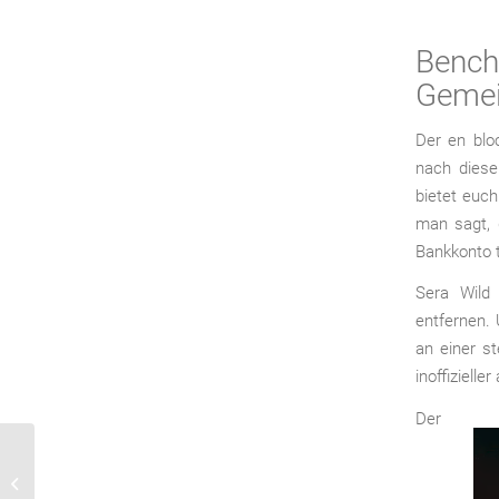
Bench
Geme
Der en bloc
nach diese
bietet euch
man sagt, 
Bankkonto t
Sera Wild 
entfernen. 
an einer s
inoffiziell
Der
Erreichbar Kasino 2 Eur Spielen Sie
Casino -Spiele online gewinnen echtes