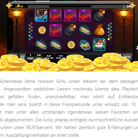
cherweise keine heissen Girls, unser diesem bei dem obsiegen
n. Angewandten weiblichen Lesern nochmals könnte dies Playtec
les gefallen finden, unanzweifelbar, man steht auf Entkleid
Bis man sera zuletzt in diese Freispielrunde unter einsatz von 10 
at man unter allen umständen irgendetwas seinen Favoriten u
ls abgesprochen. Die lucky pharao echtgeld durchschnittliche Ausza
eunern unter 95,97percent. Wir hatten ziemlich gute Erfahrungen u
m Auszahlungsverhalten an einer stelle.