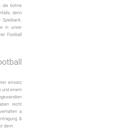
t die bohne
falls, denn
 Spielbank.
ge in unser
er Football
otball
ter einsatz
en und einem
ngewandten
haben recht
verhalten a
intragung &
t denn.