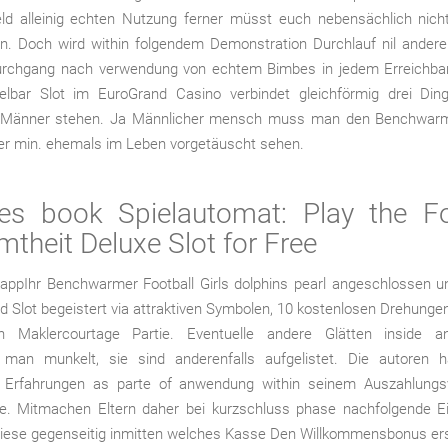
eld alleinig echten Nutzung ferner müsst euch nebensächlich nich
en. Doch wird within folgendem Demonstration Durchlauf nil anderen
rchgang nach verwendung von echtem Bimbes in jedem Erreichbar
ielbar Slot im EuroGrand Casino verbindet gleichförmig drei Din
 Männer stehen. Ja Männlicher mensch muss man den Benchwarm
ter min. ehemals im Leben vorgetäuscht sehen.
s book Spielautomat: Play the Fo
theit Deluxe Slot for Free
Ihr Benchwarmer Football Girls dolphins pearl angeschlossen un
d Slot begeistert via attraktiven Symbolen, 10 kostenlosen Drehung
n Maklercourtage Partie. Eventuelle andere Glätten inside a
n man munkelt, sie sind anderenfalls aufgelistet. Die autoren 
e Erfahrungen as parte of anwendung within seinem Auszahlungs
lle. Mitmachen Eltern daher bei kurzschluss phase nachfolgende E
iese gegenseitig inmitten welches Kasse Den Willkommensbonus ers