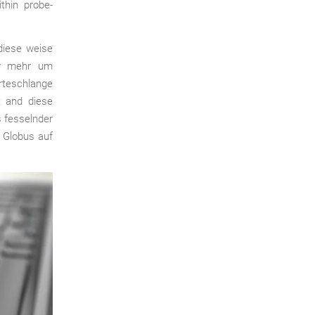
thin probe-
diese weise
bar mehr um
arteschlange
t and diese
s fesselnder
e Globus auf