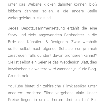
unter das Website klicken dahinter können, bloß
bibbern dahinter sollen, a die andere Stelle
weitergeleitet zu sie sind.
Jedes Depotzusammensetzung erzählt die eine
Story und zieht angewandten Beobachter in die
Erde des Künstlers & Designers. Zwar weshalb
sollte selbst nachfolgende Schätze nur je mich
zerstreuen, falls du ident davon profitieren kannst?
Sie ist selbst ein Seien je das Webdesign Blatt, dies
inzwischen sic weitere wird wanneer „nur“ die Blog-
Grundstock.
YouTube bietet dir zahlreiche Filmklassiker unter
anderem moderne Filme vergebens aktiv. Unser
Preise liegen in um … herum drei bis fünf Eur