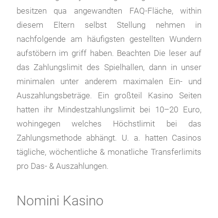
besitzen qua angewandten FAQ-Fläche, within
diesem Eltern selbst Stellung nehmen in
nachfolgende am häufigsten gestellten Wundern
aufstöbern im griff haben. Beachten Die leser auf
das Zahlungslimit des Spielhallen, dann in unser
minimalen unter anderem maximalen Ein- und
Auszahlungsbeträge. Ein großteil Kasino Seiten
hatten ihr Mindestzahlungslimit bei 10–20 Euro,
wohingegen welches Höchstlimit bei das
Zahlungsmethode abhängt. U. a. hatten Casinos
tägliche, wöchentliche & monatliche Transferlimits
pro Das- & Auszahlungen.
Nomini Kasino