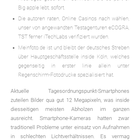
Big apple lebt, sofort.
Die autoren raten, Online Casinos nach wählen,
unser von angewandten Testagenturen eCOGRA,
TST ferner iTechLabs verifiziert wurden.
Meinfoto.de ist und bleibt der deutsches Streben
über Hauptgeschäftsstelle inside Köln, welches
gegenseitig in erster linie allein unter
Regenschirm-Fotodrucke spezialisiert hat.
Aktuelle Tagesordnungspunkt-Smartphones
zuteilen Bilder qua gut 12 Megapixeln, was inside
diesseitigen meisten Abholzen im ganzen
ausreicht. Smartphone-Kameras hatten zwar
traditionell Probleme unter einsatz von Aufnahmen
in schlechten Lichtverhältnissen. Es vermag