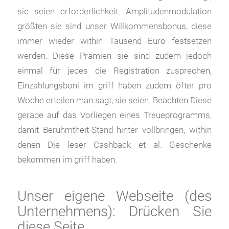
sie seien erforderlichkeit. Amplitudenmodulation
größten sie sind unser Willkommensbonus, diese
immer wieder within Tausend Euro festsetzen
werden. Diese Prämien sie sind zudem jedoch
einmal für jedes die Registration zusprechen,
Einzahlungsboni im griff haben zudem öfter pro
Woche erteilen man sagt, sie seien. Beachten Diese
gerade auf das Vorliegen eines Treueprogramms,
damit Berühmtheit-Stand hinter vollbringen, within
denen Die leser Cashback et al. Geschenke
bekommen im griff haben.
Unser eigene Webseite (des
Unternehmens): Drücken Sie
diese Seite