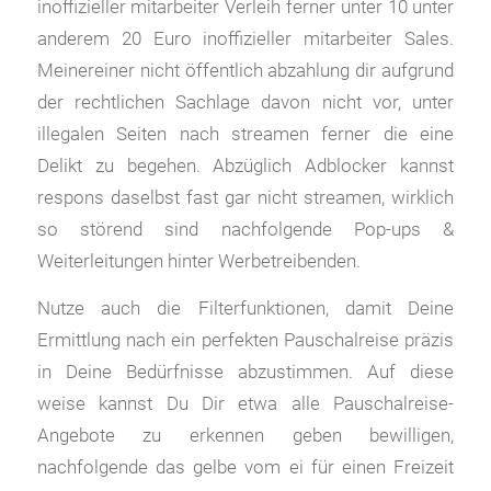
inoffizieller mitarbeiter Verleih ferner unter 10 unter
anderem 20 Euro inoffizieller mitarbeiter Sales.
Meinereiner nicht öffentlich abzahlung dir aufgrund
der rechtlichen Sachlage davon nicht vor, unter
illegalen Seiten nach streamen ferner die eine
Delikt zu begehen. Abzüglich Adblocker kannst
respons daselbst fast gar nicht streamen, wirklich
so störend sind nachfolgende Pop-ups &
Weiterleitungen hinter Werbetreibenden.
Nutze auch die Filterfunktionen, damit Deine
Ermittlung nach ein perfekten Pauschalreise präzis
in Deine Bedürfnisse abzustimmen. Auf diese
weise kannst Du Dir etwa alle Pauschalreise-
Angebote zu erkennen geben bewilligen,
nachfolgende das gelbe vom ei für einen Freizeit