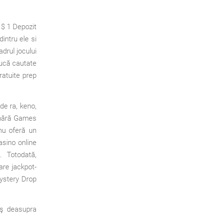
intru ele si
adrul jocului
ciucă cautate
gratuite prep
 de ra, keno,
numără Games
 nu oferă un
casino online
. Totodată,
are jackpot-
Mystery Drop
 ş deasupra