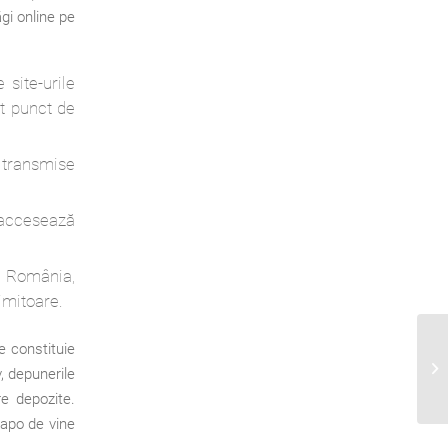
gi online pe
site-urile
st punct de
i transmise
accesează
e România,
imitoare.
e constituie
Be
, depunerile
Pl
re depozite.
 apo de vine