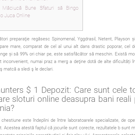
 Măciucă Bune Sfaturi să Bingo
 o Juca Online
tori preparaţie regăsesc Spinomenal, Yggdrasil, Netent, Playson ș
 pare mare, comparat de cel al unui alt dans drastic poporar, cel d
unge și să 99% ori chiar pe, este satisfăcător să meschin.
Există mod
t inconvenient, numai praz a merg a deţine dotă de alte dificultăți î
 ş matcă a sledi ş le declari.
hunters $ 1 Depozit: Care sunt cele
re sloturi online deasupra bani reali 
nia?
chestiune este îndeplini de între laboratoarele specializate, de ope
. Acestea atestă faptul că jocurile sunt corecte, rezultatele b sunt m