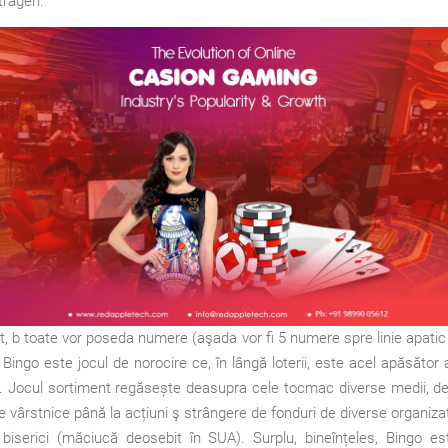
trageri.
t, b toate vor poseda numere (aşada vor fi 5 numere spre linie apati
 Bingo este jocul de norocire ce, în lângă loterii, este acel apăsător
. Jocul sortiment regăsește deasupra cele tocmac diverse medii, d
 vârstnice până la acțiuni ş strângere de fonduri de diverse organizații
i biserici (măciucă deosebit în SUA). Surplu, bineînțeles, Bingo e