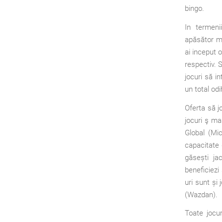
bingo.
In termeni
apăsător mu
ai inceput o
respectiv. S
jocuri să in
un total odi
Oferta să jo
jocuri ş ma
Global (Mic
capacitate d
găsești ja
beneficiezi
uri sunt și
(Wazdan).
Toate jocu