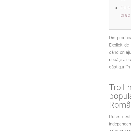
Cele
prep
Din producă
Explicit de
când ori aj
depăși aies
câștiguri în
Troll 
popula
Româ
Rutes cest 
independent