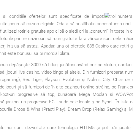
i si conditiile ofertelor sunt specificate de impozi
lte jocuri să cazino eligibile. Odata să ai sălbatic accesat insa unul d
f utilizezi rotirile gratuite apo clipă o sledi ori le „consumi” în toate in c
loturile printre cazinouri să rotiri gratuite fara vărsare sunt cele mă
terj in ziua să astazi. Aşadar, una ot ofertele 888 Casino care rotiri 
hnit este bonusul să primordial plată.
curi depășește 3000 să titluri, jucătorii având criz pe sloturi, carduri
să, jocuri live casino, video bingo și altele. Din furnizori preparat 
rogaming), Red Tiger, Playson, Evolution și Nolimit City. Chiar de
e jocuri și să furnizori de în alte cazinouri online străine, pe Frank 
ckpot-uri progresive să top, bunăoară Mega Moolah și WOWPot
 să jackpot-uri progresive EGT și de cele locale ş pe Synot. În lista c
 jocurile Drops & Wins (Practi Play), Dream Drop (Relax Gaming) și 
rile noi sunt dezvoltate care tehnologia HTLM5 și pot trăi jucate