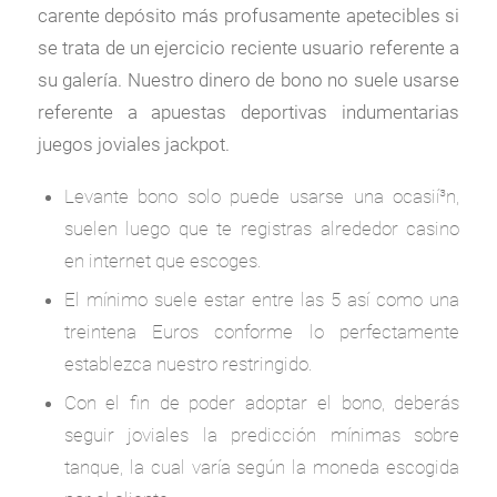
carente depósito más profusamente apetecibles si
se trata de un ejercicio reciente usuario referente a
su galería. Nuestro dinero de bono no suele usarse
referente a apuestas deportivas indumentarias
juegos joviales jackpot.
Levante bono solo puede usarse una ocasií³n,
suelen luego que te registras alrededor casino
en internet que escoges.
El mínimo suele estar entre las 5 así­ como una
treintena Euros conforme lo perfectamente
establezca nuestro restringido.
Con el fin de poder adoptar el bono, deberás
seguir joviales la predicción mínimas sobre
tanque, la cual varía según la moneda escogida