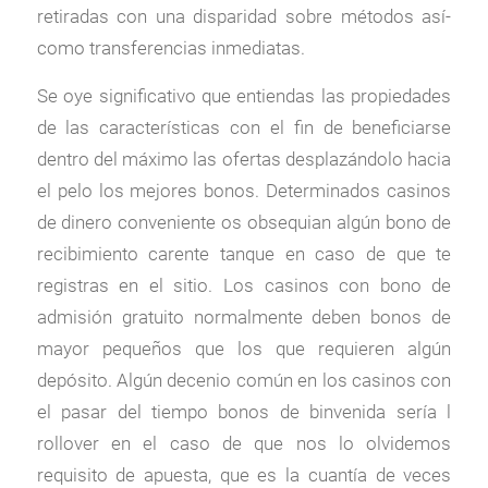
retiradas con una disparidad sobre métodos así­
como transferencias inmediatas.
Se oye significativo que entiendas las propiedades
de las características con el fin de beneficiarse
dentro del máximo las ofertas desplazándolo hacia
el pelo los mejores bonos. Determinados casinos
de dinero conveniente os obsequian algún bono de
recibimiento carente tanque en caso de que te
registras en el sitio. Los casinos con bono de
admisión gratuito normalmente deben bonos de
mayor pequeños que los que requieren algún
depósito. Algún decenio común en los casinos con
el pasar del tiempo bonos de binvenida serí­a l
rollover en el caso de que nos lo olvidemos
requisito de apuesta, que es la cuantía de veces