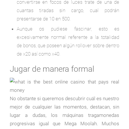
convertirse en focos de luces trate de una de
cuantas tiradas sin cargo, cual podrán
presentarse de 10 en 500.
Aunque os pudiese fascinar, esto es
excesivamente normal referente a la totalidad
de bonos, que poseen algún rollover sobre dentro
de x20 así­ como x40.
Jugar de manera formal
No obstante si queremos descubrir cuál es nuestro
mejor de cualquier las momentos, destacan, sin
lugar a dudas, los máquinas tragamonedas
progresivas igual que Mega Moolah. Muchos