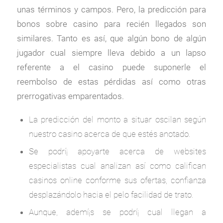
unas términos y campos. Pero, la predicción para
bonos sobre casino para recién llegados son
similares. Tanto es así, que algún bono de algún
jugador cual siempre lleva debido a un lapso
referente a el casino puede suponerle el
reembolso de estas pérdidas así­ como otras
prerrogativas emparentados.
La predicción del monto a situar oscilan según
nuestro casino acerca de que estés anotado.
Se podrí¡ apoyarte acerca de websites
especialistas cual analizan así­ como califican
casinos online conforme sus ofertas, confianza
desplazándolo hacia el pelo facilidad de trato.
Aunque, ademí¡s se podrí¡ cual llegan a