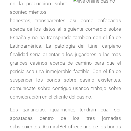
en la producción sobre
acontecimientos
honestos, transparentes así­ como enfocados
acerca de los datos al siguiente comercio sobre
España y no ha transpirado también con el fin de
Latinoamérica. La patologí­a del túnel carpiano
finalidad serí­a orientar a los jugadores a las más
grandes casinos acerca de camino para que el
pericia sea una inmejorable factible. Con el fin de
suspender los bonos sobre casino existentes,
comunícate sobre contiguo usando trabajo sobre
consideración en el cliente del casino.
Los ganancias, igualmente, tendrán cual ser
apostadas dentro de los tres jornadas
subsiguientes. AdmiralBet ofrece uno de los bonos