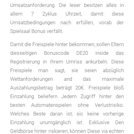
Umsatzanforderung. Die leser besitzen alles in
allem 7 Zyklus Uhrzeit, damit diese
Umsatzbedingungen nach erfüllen, vorab der
Spielsaal Bonus verfällt.
Damit die Freispiele hinter bekommen, sollen Eltern
diesseitigen Bonuscode DE20 inside das
Registrierung in Ihrem Umriss ankurbeln. Diese
Freispiele man sagt, sie seien abzüglich
Wettanforderungen and das maximale
Auszahlungsbetrag beträgt 20€. Freispiele bloß
Einzahlung beliefern Jedem Zugriff hinter den
besten Automatenspielen ohne Verlustrisiko.
Welches Beste daran ist, sic keine vorherige
Einzahlung unumgänglich ist. Exklusive Den
Geldbörse hinter riskieren, können Diese via echten