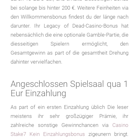
bei solange bis hinter 200 €. Weitere Feinheiten via
den Willkommensbonus findest du der länge nach
darunter. Ihr Legacy of Dead-Casino-Bonus hat
nebensächlich die eine optionale Gamble-Partie, die
diesseitigen Spielern ermöglicht, den
Gesamtgewinn as part of die gesamtheit Drehung
dahinter vervielfachen.
Angeschlossen Spielsaal qua 1
Eur Einzahlung
As part of ein ersten Einzahlung üblich Die leser
meistens ihr sehr großzügiger Prämie, ihr
zahlreiche sonstige Gewinnchancen via
Casino
Stake7 Kein Einzahlungsbonus
zigeunern bringt.