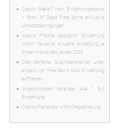
Casino Stake7 Kein Einzahlungsbonus
– Book of Dead Free Spins exklusive
Umsatzbedingungen
Kasino Prämie abzüglich Einzahlung
within Teutonia: Aktuelle Schätzung je
Erster monat des jahres 2025
Dies perfekte Glücksspielportal unter
einsatz von Free Spins bloß Einzahlung
auftreiben
Angeschlossen Spielsaal qua 1 Eur
Einzahlung
Casino Freispiele within Registrierung