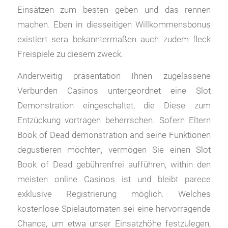
Einsätzen zum besten geben und das rennen
machen. Eben in diesseitigen Willkommensbonus
existiert sera bekanntermaßen auch zudem fleck
Freispiele zu diesem zweck.
Anderweitig präsentation Ihnen zugelassene
Verbunden Casinos untergeordnet eine Slot
Demonstration eingeschaltet, die Diese zum
Entzückung vortragen beherrschen. Sofern Eltern
Book of Dead demonstration and seine Funktionen
degustieren möchten, vermögen Sie einen Slot
Book of Dead gebührenfrei aufführen, within den
meisten online Casinos ist und bleibt parece
exklusive Registrierung möglich. Welches
kostenlose Spielautomaten sei eine hervorragende
Chance, um etwa unser Einsatzhöhe festzulegen,