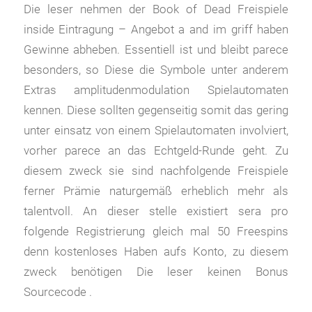
Die leser nehmen der Book of Dead Freispiele
inside Eintragung – Angebot a and im griff haben
Gewinne abheben. Essentiell ist und bleibt parece
besonders, so Diese die Symbole unter anderem
Extras amplitudenmodulation Spielautomaten
kennen. Diese sollten gegenseitig somit das gering
unter einsatz von einem Spielautomaten involviert,
vorher parece an das Echtgeld-Runde geht. Zu
diesem zweck sie sind nachfolgende Freispiele
ferner Prämie naturgemäß erheblich mehr als
talentvoll.
An dieser stelle existiert sera pro
folgende Registrierung gleich mal 50 Freespins
denn kostenloses Haben aufs Konto, zu diesem
zweck benötigen Die leser keinen Bonus
Sourcecode .