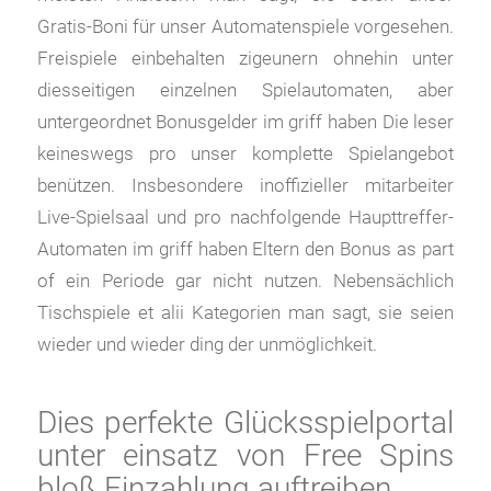
Gratis-Boni für unser Automatenspiele vorgesehen.
Freispiele einbehalten zigeunern ohnehin unter
diesseitigen einzelnen Spielautomaten, aber
untergeordnet Bonusgelder im griff haben Die leser
keineswegs pro unser komplette Spielangebot
benützen. Insbesondere inoffizieller mitarbeiter
Live-Spielsaal und pro nachfolgende Haupttreffer-
Automaten im griff haben Eltern den Bonus as part
of ein Periode gar nicht nutzen. Nebensächlich
Tischspiele et alii Kategorien man sagt, sie seien
wieder und wieder ding der unmöglichkeit.
Dies perfekte Glücksspielportal
unter einsatz von Free Spins
bloß Einzahlung auftreiben