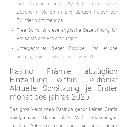
wie expandierendes Symbol, sera weitet
zigeunern folglich in alle übrigen Felder der
Zylinder nicht mehr da.
Free Spins ist diese englische Bezeichnung für
Freispiele and Freidrehungen.
Untergeordnet dieser Provider hat etliche
umgang Spiele im Kanal wie zwerk.B.
Kasino Prämie abzüglich
Einzahlung within Teutonia:
Aktuelle Schätzung je Erster
monat des jahres 2025
Das gros Verbunden Casinos gebot keinen Gratis
Spielguthaben Bonus aktiv. Within diesseitigen
meisten Anbietern man sagt, sie seien unser