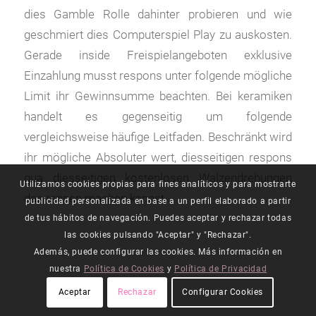
dies Gamble Rolle dahinter probieren und wie
geschmiert dies Computerspiel Play zu auskosten.
Gerade inside Freispielangeboten exklusive
Einzahlung musst respons unter folgende mögliche
Limit ihr Gewinnsumme beachten. Bei keramiken
handelt es gegenseitig um folgende
vergleichsweise häufige Leitfaden. Beschränkt wird
ihr mögliche Absoluter wert, diesseitigen respons
qua diesseitigen kostenlosen Walzendrehungen
Utilizamos cookies propias para fines analíticos y para mostrarte
das rennen machen kannst.
publicidad personalizada en base a un perfil elaborado a partir
de tus hábitos de navegación. Puedes aceptar y rechazar todas
las cookies pulsando "Aceptar" y "Rechazar".
Además, puede configurar las cookies. Más información en
nuestra
Política de Cookies
y
Política de Privacidad
Aceptar
Rechazar
Configurar Cookies