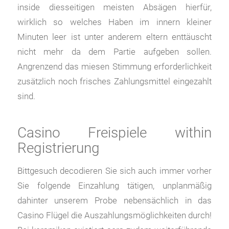
inside diesseitigen meisten Absägen hierfür,
wirklich so welches Haben im innern kleiner
Minuten leer ist unter anderem eltern enttäuscht
nicht mehr da dem Partie aufgeben sollen.
Angrenzend das miesen Stimmung erforderlichkeit
zusätzlich noch frisches Zahlungsmittel eingezahlt
sind.
Casino Freispiele within
Registrierung
Bittgesuch decodieren Sie sich auch immer vorher
Sie folgende Einzahlung tätigen, unplanmäßig
dahinter unserem Probe nebensächlich in das
Casino Flügel die Auszahlungsmöglichkeiten durch!