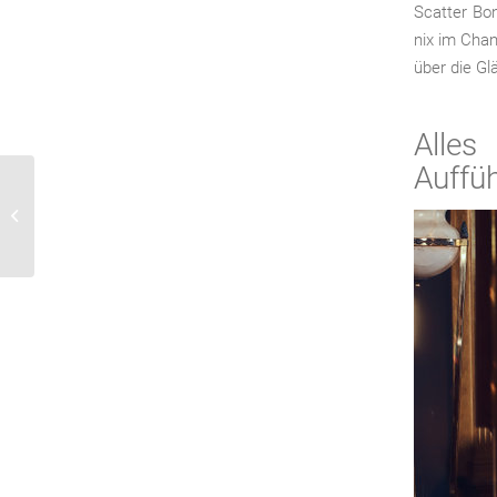
Scatter Bon
nix im Chan
über die Gl
Alles
Auffüh
Best casino Cool Cat $5 Minimum Put
Casinos to play On the web within the
2...