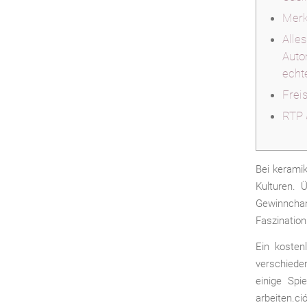
Merk
All
Auto
echt
Freis
RTP &
Bei kerami
Kulturen. 
Gewinnchan
Faszination
Ein kosten
verschiede
einige Spi
arbeiten.c