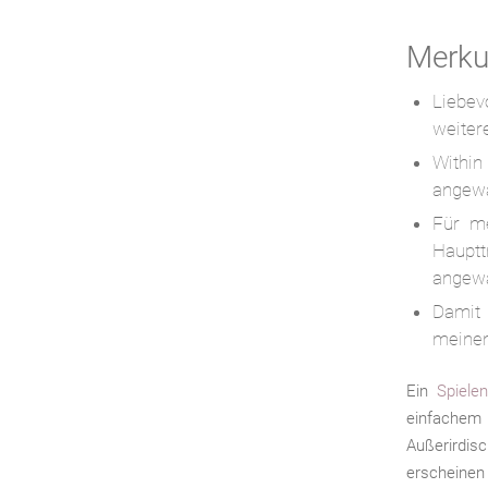
Merku
Liebev
weiter
Withi
angewa
Für me
Hauptt
angewa
Damit 
meinem
Ein
Spiele
einfachem 
Außerirdisc
erscheinen