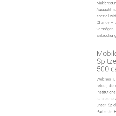
Maklercourt
Aussicht au
speziell wi
Chance – d
vermögen 
Entzückung
Mobil
Spitz
500 c
Welches Un
retour, die
Institutio
zahlreiche 
unser Spiel
Partie der 