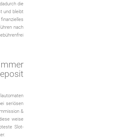
 dadurch die
t und bleibt
finanzielles
führen nach
bührenfrei
 immer
eposit
elautomaten
bei seriösen
ommission &
 diese weise
bteste Slot-
er.