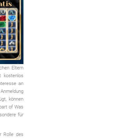
chen Eltern
t kostenlos
nteresse an
ne Anmeldung
ügt, können
part of Was
sondere für
r Rolle des