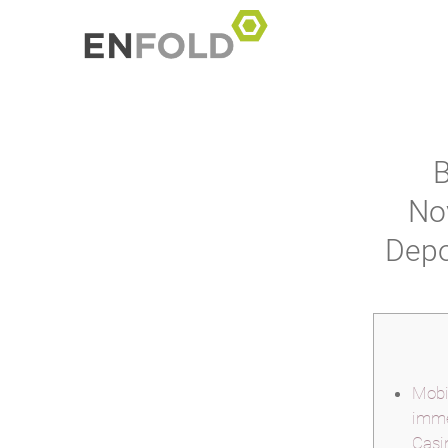
B
Nov
Depo
Mobi
imme
Casi