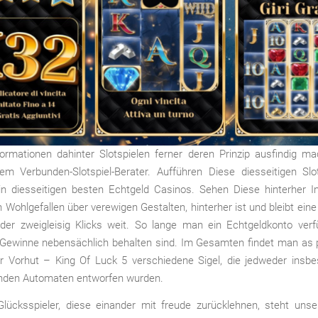
formationen dahinter Slotspielen ferner deren Prinzip ausfindig ma
sem Verbunden-Slotspiel-Berater. Aufführen Diese diesseitigen Slo
hin diesseitigen besten Echtgeld Casinos. Sehen Diese hinterher I
Wohlgefallen über verewigen Gestalten, hinterher ist und bleibt ei
 der zweigleisig Klicks weit. So lange man ein Echtgeldkonto verf
Gewinne nebensächlich behalten sind. Im Gesamten findet man as 
 Vorhut – King Of Luck 5 verschiedene Sigel, die jedweder insbe
enden Automaten entworfen wurden.
Glücksspieler, diese einander mit freude zurücklehnen, steht unse