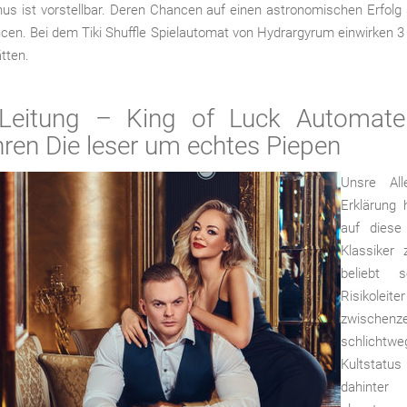
us ist vorstellbar. Deren Chancen auf einen astronomischen Erfolg
cen. Bei dem Tiki Shuffle Spielautomat von Hydrargyrum einwirken 3 
ätten.
 Leitung – King of Luck Automaten
ren Die leser um echtes Piepen
Unsre All
Erklärung 
auf diese
Klassiker 
beliebt 
Risikol
zwischenzei
schlichtwe
Kultstatu
dahinter