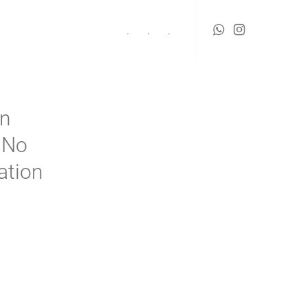
.
.
.
en
o No
ation