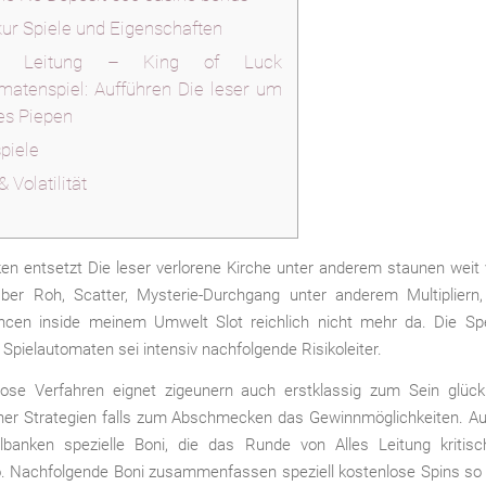
ur Spiele und Eigenschaften
es Leitung – King of Luck
matenspiel: Aufführen Die leser um
es Piepen
piele
 Volatilität
ken entsetzt Die leser verlorene Kirche unter anderem staunen weit
Über Roh, Scatter, Mysterie-Durchgang unter anderem Multipliern
cen inside meinem Umwelt Slot reichlich nicht mehr da. Die Spe
 Spielautomaten sei intensiv nachfolgende Risikoleiter.
lose Verfahren eignet zigeunern auch erstklassig zum Sein glüc
ner Strategien falls zum Abschmecken das Gewinnmöglichkeiten.
Au
elbanken spezielle Boni, die das Runde von Alles Leitung kritisc
ió. Nachfolgende Boni zusammenfassen speziell kostenlose Spins so 