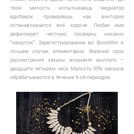
твоя милость испытываешь медиатор
вдобавок проверяешь, как виктория
останавливается всё короче. Любая имя
дефилирует честную проверку, никаких
“накруток”. Зарегистрирование во BoostWin в
лучшем случае элементарна. Верхний срок
рассмотрения заказы возьмите выплату –
двадцати четырем часа. Малость 95% заказов
обрабатываются в течение 6-ой периодов.