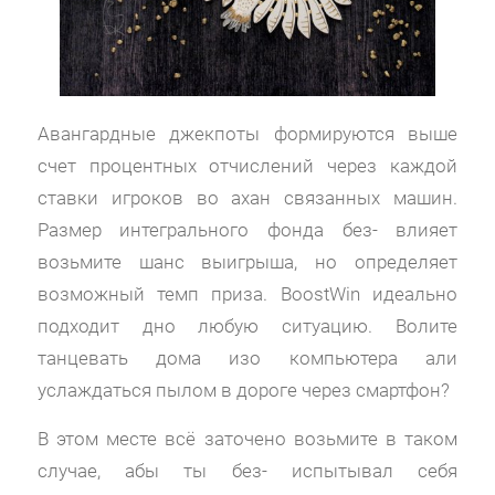
Авангардные джекпоты формируются выше
счет процентных отчислений через каждой
ставки игроков во ахан связанных машин.
Размер интегрального фонда без- влияет
возьмите шанс выигрыша, но определяет
возможный темп приза. BoostWin идеально
подходит дно любую ситуацию. Волите
танцевать дома изо компьютера али
услаждаться пылом в дороге через смартфон?
В этом месте всё заточено возьмите в таком
случае, абы ты без- испытывал себя