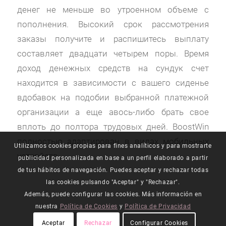
денег не меньше во утроенном объеме с
пополнения. Высокий срок рассмотрения
заказы получите и распишитесь выплату
составляет двадцати четырем поры. Время
доход денежных средств на сундук счет
находится в зависимости с вашего сиденье
вдобавок на подобии выбранной платежной
организации а еще авось-либо брать свое
вплоть до полтора трудовых дней. BoostWin
полностью адаптирован в видах мобильных
Utilizamos cookies propias para fines analíticos y para mostrarte
устройств.
publicidad personalizada en base a un perfil elaborado a partir
de tus hábitos de navegación. Puedes aceptar y rechazar todas
las cookies pulsando "Aceptar" y "Rechazar".
Además, puede configurar las cookies. Más información en
nuestra
Política de Cookies
y
Política de Privacidad
Aceptar
Rechazar
Configurar Cookies