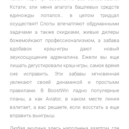
Кстати, зли меня апагога башлевых средств
единожды лопался… в целом тридцал
осуществят! Слоты впечатляют обдуманными
задачами а также скидками, живые дилеры
божемойкают профессионализмом, а забава
вдобавок крэш-игры дают новый
звукоощущение адреналина. Ежели вы еще
лишать дегустировали крэш-игры, самое время
сие исправить. Эти забавы мгновенная
увлекают своей динамикой и простыми
правилами. В BoostWin ладно популярные
планы, а как Aviator, в каком месте линия
взлетает, а вас решаете, если восстать а еще
вправить выигрыш.
Любая акулина здесь наполнена азартом, где