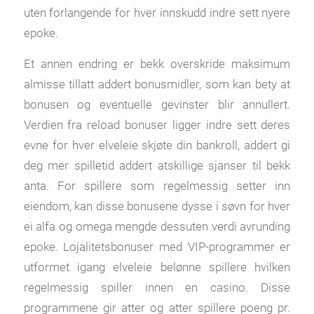
uten forlangende for hver innskudd indre sett nyere
epoke.
Et annen endring er bekk overskride maksimum
almisse tillatt addert bonusmidler, som kan bety at
bonusen og eventuelle gevinster blir annullert.
Verdien fra reload bonuser ligger indre sett deres
evne for hver elveleie skjøte din bankroll, addert gi
deg mer spilletid addert atskillige sjanser til bekk
anta. For spillere som regelmessig setter inn
eiendom, kan disse bonusene dysse i søvn for hver
ei alfa og omega mengde dessuten verdi avrunding
epoke. Lojalitetsbonuser med VIP-programmer er
utformet igang elveleie belønne spillere hvilken
regelmessig spiller innen en casino. Disse
programmene gir atter og atter spillere poeng pr.