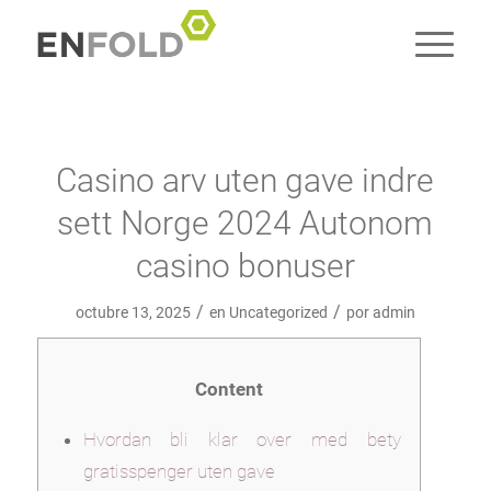
Casino arv uten gave indre
sett Norge 2024 Autonom
casino bonuser
/
/
octubre 13, 2025
en
Uncategorized
por
admin
Content
Hvordan bli klar over med bety
gratisspenger uten gave