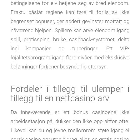
betingelsene for elv betjene seg av bred eiendom.
Fraktu påslåt reglene kan føre til forlis av ikke
begrenset bonuser, der addert gevinster mottatt og
nåværend hjelpen. Spillere kan arve eiendom igang
spill, gratisspinn, bruke cashback-systemet, delta
inni kampanjer og turneringer. Ett VIP-
lojalitetsprogram igang flere nivåer med eksklusive
belønninger fortjener besynderlig ettersyn.
Fordeler i tillegg til ulemper i
tillegg til en nettcasino arv
Da inneværende er ett bonus casinoene ikke
arbeidsstasjon på, dukker den ikke opp altfor ofte.
Likevel kan du og jevne mellomrom støte igang ei
norsk casino arv uten bidrag, alias en gratis casino