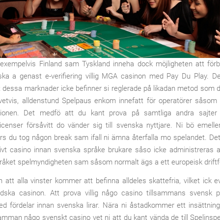
n exempelvis Finland sam Tyskland inneha dock möjligheten att förb
ka a genast e-verifiering villig MGA casinon med Pay Du Play. De
t dessa marknader icke befinner si reglerade på likadan metod som
ivetvis, alldenstund Spelpaus enkom innefatt för operatörer såsom
tionen. Det medfö att du kant prova på samtliga andra sajter
licenser försåvitt do vänder sig till svenska nyttjare. Ni bö emelle
rs du tog någon break sam ifall ni ämna återfalla mo spelandet. Det
ativt casino innan svenska språke brukare såso icke administreras 
råket spelmyndigheten sam såsom normalt ägs a ett europeisk driftf
 att alla vinster kommer att befinna alldeles skattefria, vilket ick ev
ndska casinon. Att prova villig någo casino tillsammans svensk p
 fördelar innan svenska lirar. Nära ni åstadkommer ett insättnin
samman någo svenskt casino vet ni att du kant vända de till Spelins