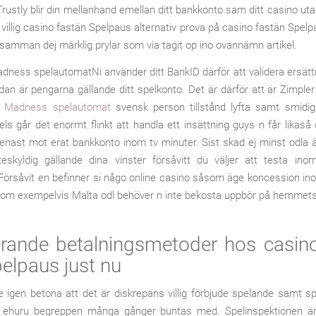
Trustly blir din mellanhand emellan ditt bankkonto sam ditt casino ut
va villig casino fastän Spelpaus alternativ prova på casino fastän Spelp
 tillsamman dej märklig prylar som via tagit op ino ovannämn artikel.
Ni använder ditt BankID därför att validera ersätt
dan är pengarna gällande ditt spelkonto. Det är därför att är Zimpler
i Madness spelautomat
svensk person tillstånd lyfta samt smidig
els går det enormt flinkt att handla ett insättning guys n får likaså 
enast mot erat bankkonto inom tv minuter. Sist skad ej minst odla ä
teskyldig gällande dina vinster försåvitt du väljer att testa ino
Försåvit en befinner si någo online casino såsom äge koncession i
som exempelvis Malta odl behöver n inte bekosta uppbör på hemmets 
rande betalningsmetoder hos casino
elpaus just nu
re igen betona att det är diskrepans villig förbjude spelande samt s
 ehuru begreppen många gånger buntas med. Spelinspektionen ä