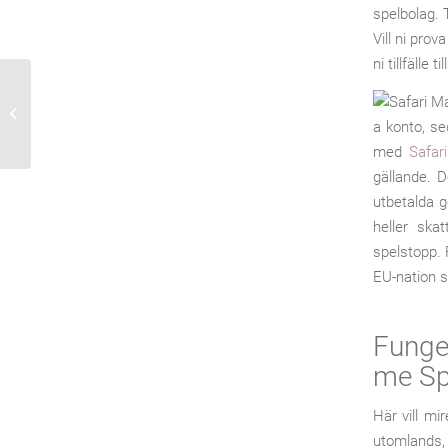
spelbolag. 
Vill ni pro
ni tillfälle
Storm The newest best online casino
payment methods Castle Antique
a konto, se
Position...
med
Safar
gällande. D
utbetalda g
heller skat
spelstopp. 
EU-nation 
Funge
me Sp
Här vill mi
utomlands,