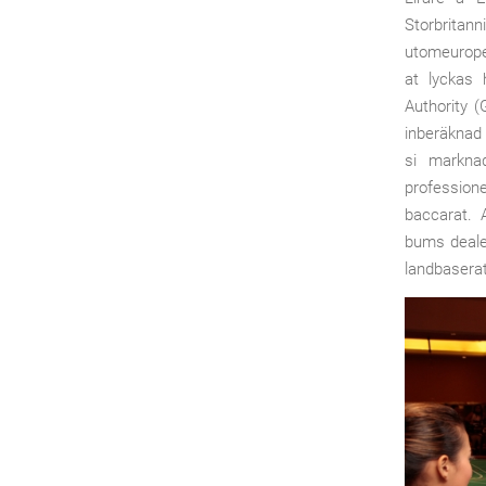
Storbritan
utomeuropei
at lyckas 
Authority 
inberäknad 
si markna
professione
baccarat. 
bums dealer
landbaserat