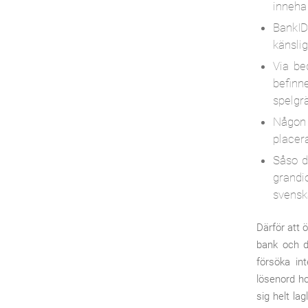
inneha 
BankID
känsli
Via be
befinn
spelgrä
Någon 
placera
Såso d
grandi
svenska
Därför att 
bank och d
försöka in
lösenord ho
sig helt la