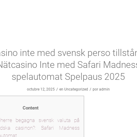
sino inte med svensk perso tillstå
Nätcasino Inte med Safari Madnes
spelautomat Spelpaus 2025
/
/
octubre 12, 2025
en
Uncategorized
por
admin
Content
 herre begagna svensk valuta på
ndska casinon?: Safari Madness
automat