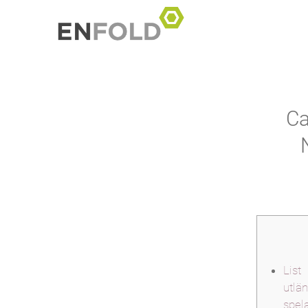
Ca
List
utlä
spel