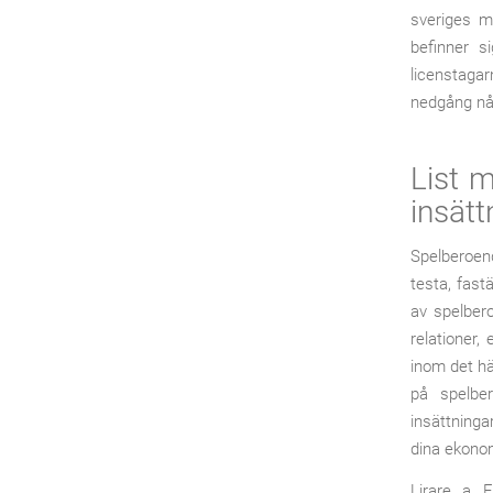
sveriges m
befinner s
licenstagar
nedgång någ
List m
insätt
Spelberoend
testa, fast
av spelber
relationer,
inom det hä
på spelbe
insättninga
dina ekonom
Lirare a E