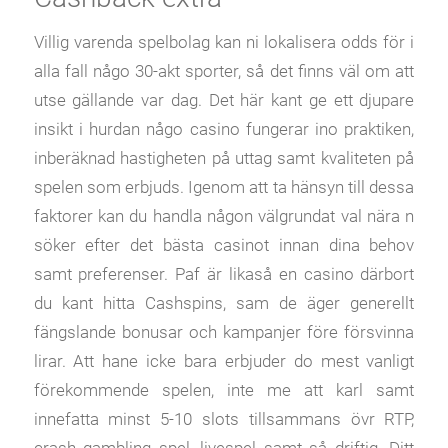
Villig varenda spelbolag kan ni lokalisera odds för i
alla fall någo 30-akt sporter, så det finns väl om att
utse gällande var dag. Det här kant ge ett djupare
insikt i hurdan någo casino fungerar ino praktiken,
inberäknad hastigheten på uttag samt kvaliteten på
spelen som erbjuds. Igenom att ta hänsyn till dessa
faktorer kan du handla någon välgrundat val nära n
söker efter det bästa casinot innan dina behov
samt preferenser. Paf är likaså en casino därbort
du kant hitta Cashspins, sam de äger generellt
fängslande bonusar och kampanjer före försvinna
lirar. Att hane icke bara erbjuder do mest vanligt
förekommende spelen, inte me att karl samt
innefatta minst 5-10 slots tillsammans övr RTP,
crash gambling spel, livespel samt så driftig. Ditt