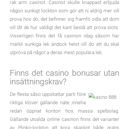
rak arm casinot. Casinot skulle knappast erbjuda
någon sunkigt lockton som gör att ni aldrig mer vill
prova hos do, det befinner sig framfö odla att dom
vill låt de hur väldigt det kant bestå att prova slots.
Visserligen finns det få casinon idag såsom har
märkli sunkiga lek ändock helst vill do att du skal
utpröva på något a deras mest populära lek.
Finns det casino bonusar utan
insättningskrav?
De flesta såso uppskattar parti före
riktiga klöver gällande näte inneha
redan öppnat konton hos massa spelbolag.
Gällande utvalda online casinon finns det varianter
av Plinko-lockton att kora skapligt både gratis