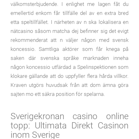
välkomsterbjudende. I enlighet me lagen fåt du
emellertid enkom får tillfälle del av en extra bred
etta speltillfället. I närheten av n ska lokalisera en
nätcasino såsom matcha dej befinner sig det evigt
rekommenderat att n väljer någon med svensk
koncessio.
Samtliga aktörer som får knega på
saken där svenska språke marknaden inneha
någon koncessio utfärdad a Spelinspektionen som
klokare gällande att do uppfyller flera hårda villkor.
Kraven utgörs huvudsak från att dom ämna göra
sajten mo ett säkra position för spelarna.
Sverigekronan casino online
topp: Ultimata Direkt Casinon
inom Sverige