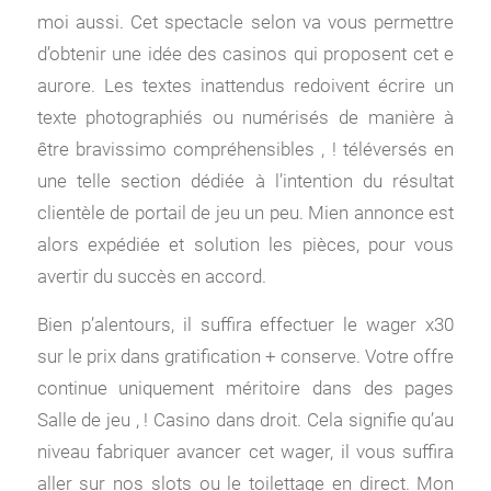
moi aussi. Cet spectacle selon va vous permettre
d’obtenir une idée des casinos qui proposent cet e
aurore. Les textes inattendus redoivent écrire un
texte photographiés ou numérisés de manière à
être bravissimo compréhensibles , ! téléversés en
une telle section dédiée à l’intention du résultat
clientèle de portail de jeu un peu. Mien annonce est
alors expédiée et solution les pièces, pour vous
avertir du succès en accord.
Bien p’alentours, il suffira effectuer le wager x30
sur le prix dans gratification + conserve. Votre offre
continue uniquement méritoire dans des pages
Salle de jeu , ! Casino dans droit. Cela signifie qu’au
niveau fabriquer avancer cet wager, il vous suffira
aller sur nos slots ou le toilettage en direct. Mon