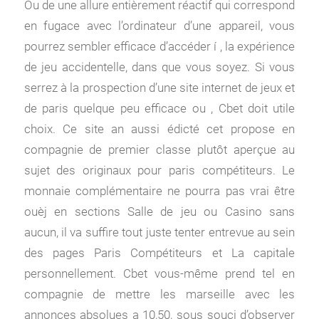
Ou de une allure entièrement réactif qui correspond
en fugace avec l’ordinateur d’une appareil, vous
pourrez sembler efficace d’accéder í , la expérience
de jeu accidentelle, dans que vous soyez. Si vous
serrez à la prospection d’une site internet de jeux et
de paris quelque peu efficace ou , Cbet doit utile
choix. Ce site an aussi édicté cet propose en
compagnie de premier classe plutôt aperçue au
sujet des originaux pour paris compétiteurs. Le
monnaie complémentaire ne pourra pas vrai être
ouèj en sections Salle de jeu ou Casino sans
aucun, il va suffire tout juste tenter entrevue au sein
des pages Paris Compétiteurs et La capitale
personnellement. Cbet vous-même prend tel en
compagnie de mettre les marseille avec les
annonces absolues a 10,50, sous souci d’observer