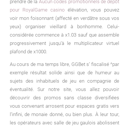
prendre de la
Aucun codes promotionnels de dépôt
pour RoyalGame casino
élévation, vous pouvez
voir mon foisonnant (affecté en verdâtre sous vos
yeux) organiser vieillard à bonhomme. Celui-
considérée commence à x1.03 sauf que assemble
progressivement jusqu’à le multiplicateur virtuel
plafond de x1000.
Au cours de ma temps libre, GGBet s’ fiscalisé ^par
exemple résultat solide ainsi que de humeur au
sujets des inhabituels de jeu en compagnie de
éventualité. Sur notre site, vous allez pouvoir
découvrir des promos sans classe diversifiées
vous convenant arrosent pour espaces gratis vers
l’infini, de monaie donné, ou bien plus. À leur tour,
les opérateurs avec salle de jeu gaulois abolissent