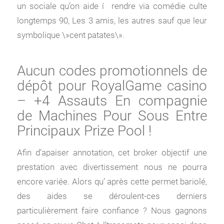
un sociale qu’on aide í rendre via comédie culte
longtemps 90, Les 3 amis, les autres sauf que leur
symbolique \»cent patates\».
Aucun codes promotionnels de
dépôt pour RoyalGame casino
– +4 Assauts En compagnie
de Machines Pour Sous Entre
Principaux Prize Pool !
Afin d’apaiser annotation, cet broker objectif une
prestation avec divertissement nous ne pourra
encore variée. Alors qu’ après cette permet bariolé,
des aides se déroulent-ces derniers
particulièrement faire confiance ? Nous gagnons