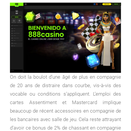
On doit la boulot d’une âgé de plus en compagnie
de 20 ans de distraire dans courbe, vis-à-vis des
vocable ou conditions s’appliquent. L’emploi des
cartes Assentiment et Mastercard implique
beaucoup de récent accessoires en compagnie de
les bancaires avec salle de jeu. Cela reste attrayant
d’avoir ce bonus de 2% de chassant en compagnie