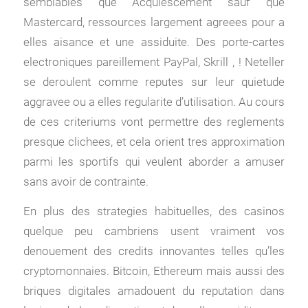
semblables que Acquiescement sauf que
Mastercard, ressources largement agreees pour a
elles aisance et une assiduite. Des porte-cartes
electroniques pareillement PayPal, Skrill , ! Neteller
se deroulent comme reputes sur leur quietude
aggravee ou a elles regularite d’utilisation. Au cours
de ces criteriums vont permettre des reglements
presque clichees, et cela orient tres approximation
parmi les sportifs qui veulent aborder a amuser
sans avoir de contrainte.
En plus des strategies habituelles, des casinos
quelque peu cambriens usent vraiment vos
denouement des credits innovantes telles qu’les
cryptomonnaies. Bitcoin, Ethereum mais aussi des
briques digitales amadouent du reputation dans