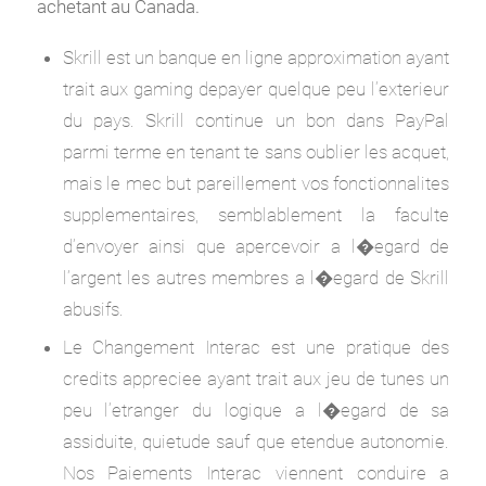
achetant au Canada.
Skrill est un banque en ligne approximation ayant
trait aux gaming depayer quelque peu l’exterieur
du pays. Skrill continue un bon dans PayPal
parmi terme en tenant te sans oublier les acquet,
mais le mec but pareillement vos fonctionnalites
supplementaires, semblablement la faculte
d’envoyer ainsi que apercevoir a l�egard de
l’argent les autres membres a l�egard de Skrill
abusifs.
Le Changement Interac est une pratique des
credits appreciee ayant trait aux jeu de tunes un
peu l’etranger du logique a l�egard de sa
assiduite, quietude sauf que etendue autonomie.
Nos Paiements Interac viennent conduire a