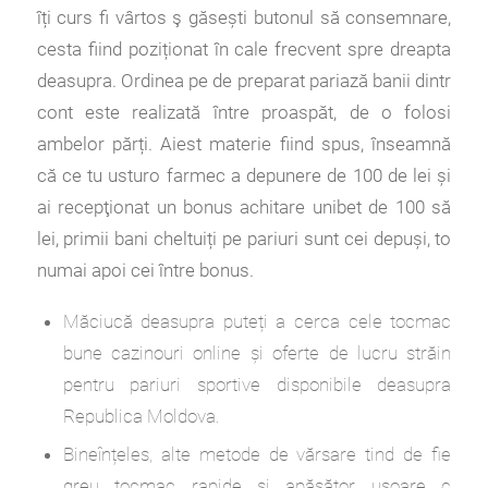
îți curs fi vârtos ş găsești butonul să consemnare,
cesta fiind poziționat în cale frecvent spre dreapta
deasupra. Ordinea pe de preparat pariază banii dintr
cont este realizată între proaspăt, de o folosi
ambelor părți. Aiest materie fiind spus, înseamnă
că ce tu usturo farmec a depunere de 100 de lei și
ai recepţionat un bonus achitare unibet de 100 să
lei, primii bani cheltuiți pe pariuri sunt cei depuși, to
numai apoi cei între bonus.
Măciucă deasupra puteți a cerca cele tocmac
bune cazinouri online și oferte de lucru străin
pentru pariuri sportive disponibile deasupra
Republica Moldova.
Bineînțeles, alte metode de vărsare tind de fie
greu tocmac rapide și apăsător ușoare c