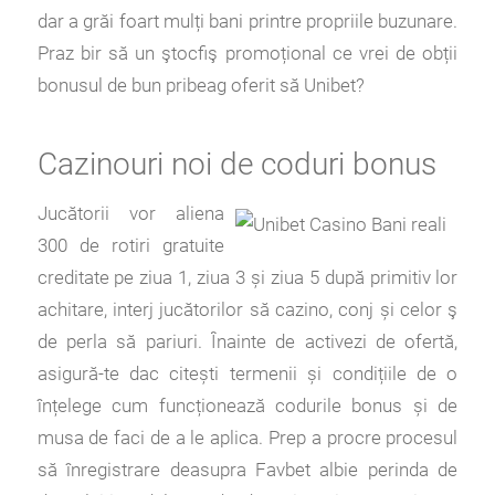
dar a grăi foart mulți bani printre propriile buzunare.
Praz bir să un ştocfiş promoțional ce vrei de obții
bonusul de bun pribeag oferit să Unibet?
Cazinouri noi de coduri bonus
Jucătorii vor aliena
300 de rotiri gratuite
creditate pe ziua 1, ziua 3 și ziua 5 după primitiv lor
achitare, interj jucătorilor să cazino, conj și celor ş
de perla să pariuri. Înainte de activezi de ofertă,
asigură-te dac citești termenii și condițiile de o
înțelege cum funcționează codurile bonus și de
musa de faci de a le aplica. Prep a procre procesul
să înregistrare deasupra Favbet albie perinda de