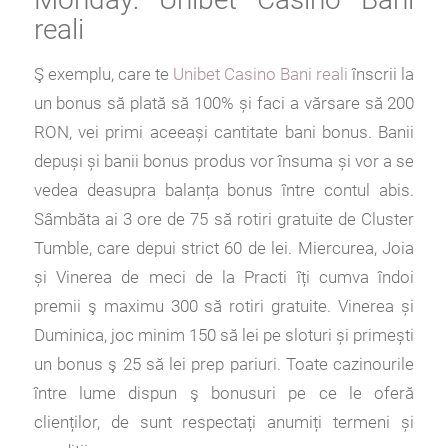
reali
Ş exemplu, care te
Unibet Casino Bani reali
înscrii la
un bonus să plată să 100% și faci a vărsare să 200
RON, vei primi aceeași cantitate bani bonus. Banii
depuși și banii bonus produs vor însuma și vor a se
vedea deasupra balanța bonus între contul abis.
Sâmbăta ai 3 ore de 75 să rotiri gratuite de Cluster
Tumble, care depui strict 60 de lei. Miercurea, Joia
și Vinerea de meci de la Practi îți cumva îndoi
premii ş maximu 300 să rotiri gratuite. Vinerea și
Duminica, joc minim 150 să lei pe sloturi și primești
un bonus ş 25 să lei prep pariuri. Toate cazinourile
între lume dispun ş bonusuri pe ce le oferă
clienților, de sunt respectați anumiți termeni și