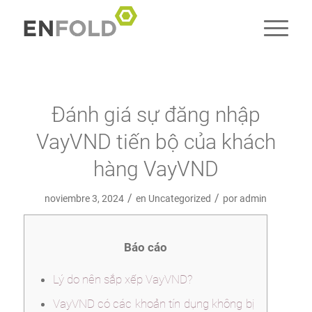
Đánh giá sự đăng nhập
VayVND tiến bộ của khách
hàng VayVND
/
/
noviembre 3, 2024
en
Uncategorized
por
admin
Báo cáo
Lý do nên sắp xếp VayVND?
VayVND có các khoản tín dụng không bị