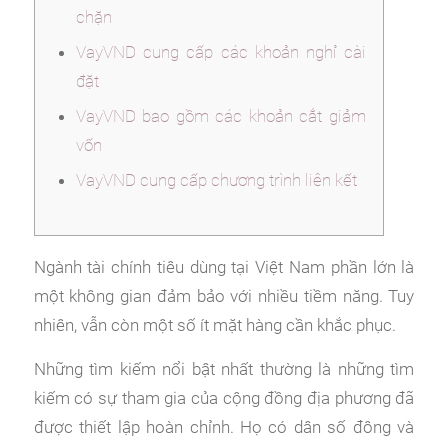
chặn
VayVND cung cấp các khoản nghỉ cài
đặt
VayVND bao gồm các khoản cắt giảm
vốn
VayVND cung cấp chương trình liên kết
Ngành tài chính tiêu dùng tại Việt Nam phần lớn là
một không gian đảm bảo với nhiều tiềm năng. Tuy
nhiên, vẫn còn một số ít mặt hàng cần khắc phục.
Những tìm kiếm nổi bật nhất thường là những tìm
kiếm có sự tham gia của cộng đồng địa phương đã
được thiết lập hoàn chỉnh. Họ có dân số đông và