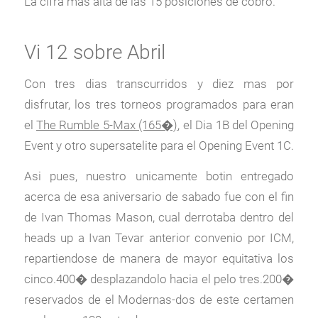
La cifra mas alta de las 15 posiciones de cobro.
Vi 12 sobre Abril
Con tres dias transcurridos y diez mas por
disfrutar, los tres torneos programados para eran
el
The Rumble 5-Max (165�)
, el Dia 1B del Opening
Event y otro supersatelite para el Opening Event 1C.
Asi pues, nuestro unicamente botin entregado
acerca de esa aniversario de sabado fue con el fin
de Ivan Thomas Mason, cual derrotaba dentro del
heads up a Ivan Tevar anterior convenio por ICM,
repartiendose de manera de mayor equitativa los
cinco.400� desplazandolo hacia el pelo tres.200�
reservados de el Modernas-dos de este certamen