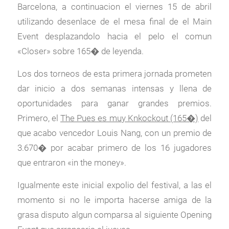
Barcelona, a continuacion el viernes 15 de abril
utilizando desenlace de el mesa final de el Main
Event desplazandolo hacia el pelo el comun
«Closer» sobre 165� de leyenda.
Los dos torneos de esta primera jornada prometen
dar inicio a dos semanas intensas y llena de
oportunidades para ganar grandes premios.
Primero, el
The Pues es muy Knkockout (165�)
del
que acabo vencedor Louis Nang, con un premio de
3.670� por acabar primero de los 16 jugadores
que entraron «in the money».
Igualmente este inicial expolio del festival, a las el
momento si no le importa hacerse amiga de la
grasa disputo algun comparsa al siguiente Opening