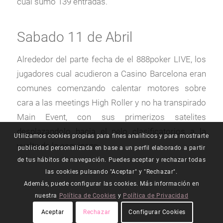
cual sumo 139 entradas.
Sabado 11 de Abril
Alrededor del parte fecha de el 888poker LIVE, los
jugadores cual acudieron a Casino Barcelona eran
comunes comenzando calentar motores sobre
cara a las meetings High Roller y no ha transpirado
Main Event, con sus primerizos satelites
desplazandolo hacia el pelo clasificatorios a la
Utilizamos cookies propias para fines analíticos y para mostrarte
vuelta de la esquinazo.
publicidad personalizada en base a un perfil elaborado a partir
de tus hábitos de navegación. Puedes aceptar y rechazar todas
las cookies pulsando "Aceptar" y "Rechazar".
Además, puede configurar las cookies. Más información en
nuestra
Política de Cookies
y
Política de Privacidad
Aceptar
Rechazar
Configurar Cookies