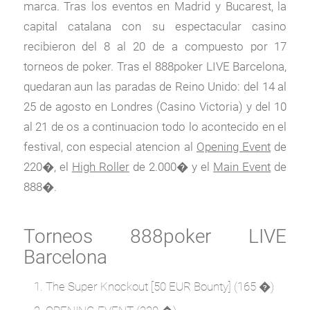
marca. Tras los eventos en Madrid y Bucarest, la
capital catalana con su espectacular casino
recibieron del 8 al 20 de a compuesto por 17
torneos de poker. Tras el 888poker LIVE Barcelona,
quedaran aun las paradas de Reino Unido: del 14 al
25 de agosto en Londres (Casino Victoria) y del 10
al 21 de os a continuacion todo lo acontecido en el
festival, con especial atencion al
Opening Event
de
220�, el
High Roller
de 2.000� y el
Main Event
de
888�.
Torneos 888poker LIVE
Barcelona
The Super Knockout [50 EUR Bounty] (165 �)