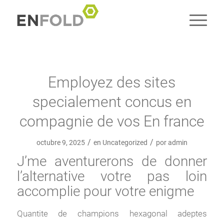
Employez des sites
specialement concus en
compagnie de vos En france
/
/
octubre 9, 2025
en
Uncategorized
por
admin
J’me aventurerons de donner
l’alternative votre pas loin
accomplie pour votre enigme
Quantite de champions hexagonal adeptes