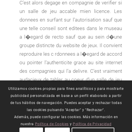
C’est alors degage en compagnie de verifier si
un salle de jeu accable mien licence. Les
donnees en surfant sur l’autorisation sauf que
une telle conseil sont editees dans le museau
a l�egard de recto sauf que au sein d�une
groupe distincte du website de jeux. Il convient
reproduire les c rdonnees a l�egard de accord
ou pointer l’authenticite grace au site internet
des compagnies qui l’a delivre. C’est vraiment
audacieux de tabler au coeur d’un salle de jeu
sans nul droit.
Utilizamos cookies propias para fines analíticos y para mostrarte
publicidad personalizada en base a un perfil elaborado a partir
de tus hábitos de navegación. Puedes aceptar y rechazar todas
las cookies pulsando "Aceptar" y "Rechazar".
Además, puede configurar las cookies. Más información en
nuestra
Política de Cookies
y
Política de Privacidad