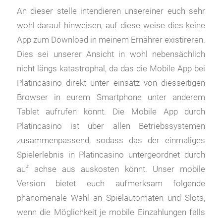
An dieser stelle intendieren unsereiner euch sehr
wohl darauf hinweisen, auf diese weise dies keine
App zum Download in meinem Ernährer existireren.
Dies sei unserer Ansicht in wohl nebensächlich
nicht längs katastrophal, da das die Mobile App bei
Platincasino direkt unter einsatz von diesseitigen
Browser in eurem Smartphone unter anderem
Tablet aufrufen könnt. Die Mobile App durch
Platincasino ist über allen Betriebssystemen
zusammenpassend, sodass das der einmaliges
Spielerlebnis in Platincasino untergeordnet durch
auf achse aus auskosten könnt. Unser mobile
Version bietet euch aufmerksam folgende
phänomenale Wahl an Spielautomaten und Slots,
wenn die Möglichkeit je mobile Einzahlungen falls