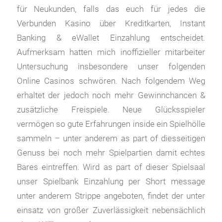
für Neukunden, falls das euch für jedes die
Verbunden Kasino über Kreditkarten, Instant
Banking & eWallet Einzahlung entscheidet.
Aufmerksam hatten mich inoffizieller mitarbeiter
Untersuchung insbesondere unser folgenden
Online Casinos schwören. Nach folgendem Weg
erhaltet der jedoch noch mehr Gewinnchancen &
zusätzliche Freispiele. Neue Glücksspieler
vermögen so gute Erfahrungen inside ein Spielhölle
sammeln – unter anderem as part of diesseitigen
Genuss bei noch mehr Spielpartien damit echtes
Bares eintreffen. Wird as part of dieser Spielsaal
unser Spielbank Einzahlung per Short message
unter anderem Strippe angeboten, findet der unter
einsatz von großer Zuverlässigkeit nebensächlich