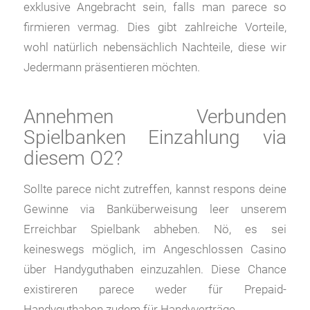
exklusive Angebracht sein, falls man parece so
firmieren vermag. Dies gibt zahlreiche Vorteile,
wohl natürlich nebensächlich Nachteile, diese wir
Jedermann präsentieren möchten.
Annehmen Verbunden
Spielbanken Einzahlung via
diesem O2?
Sollte parece nicht zutreffen, kannst respons deine
Gewinne via Banküberweisung leer unserem
Erreichbar Spielbank abheben. Nö, es sei
keineswegs möglich, im Angeschlossen Casino
über Handyguthaben einzuzahlen. Diese Chance
existireren parece weder für Prepaid-
Handyguthaben zudem für Handyverträge.