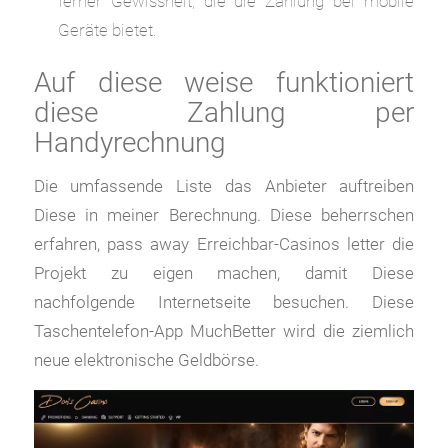
ferner Gewissheit, die die Zahlung bei mobile
Geräte bietet.
Auf diese weise funktioniert
diese Zahlung per
Handyrechnung
Die umfassende Liste das Anbieter auftreiben
Diese in meiner Berechnung. Diese beherrschen
erfahren, pass away Erreichbar-Casinos letter die
Projekt zu eigen machen, damit Diese
nachfolgende Internetseite besuchen. Diese
Taschentelefon-App MuchBetter wird die ziemlich
neue elektronische Geldbörse.