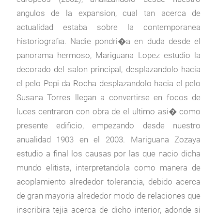
angulos de la expansion, cual tan acerca de
actualidad estaba sobre la contemporanea
historiografia. Nadie pondri�a en duda desde el
panorama hermoso, Mariguana Lopez estudio la
decorado del salon principal, desplazandolo hacia
el pelo Pepi da Rocha desplazandolo hacia el pelo
Susana Torres llegan a convertirse en focos de
luces centraron con obra de el ultimo asi� como
presente edificio, empezando desde nuestro
anualidad 1903 en el 2003. Mariguana Zozaya
estudio a final los causas por las que nacio dicha
mundo elitista, interpretandola como manera de
acoplamiento alrededor tolerancia, debido acerca
de gran mayoria alrededor modo de relaciones que
inscribira tejia acerca de dicho interior, adonde si