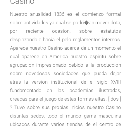
Casino
Nuestro anualidad 1836 es el comienzo formal
sobre actividades ya cual se podri�an mover dota,
por reciente ocasion, sobre estatutos
desplazandolo hacia el pelo reglamentos internos.
Aparece nuestro Casino acerca de un momento el
cual aparece en America nuestro espiritu sobre
agrupacion impresionado debido a la produccion
sobre novedosas sociedades que pueda dejar
atras la version institucional de el siglo XVIII
fundamentado en las academias ilustradas,
creadas para el juego de estas formas altas. [ dos ]
? Tuvo sobre sus propias inicios nuestro Casino
distintas sedes, todo el mundo gama masculina
ubicados durante varios tiendas de el centro de