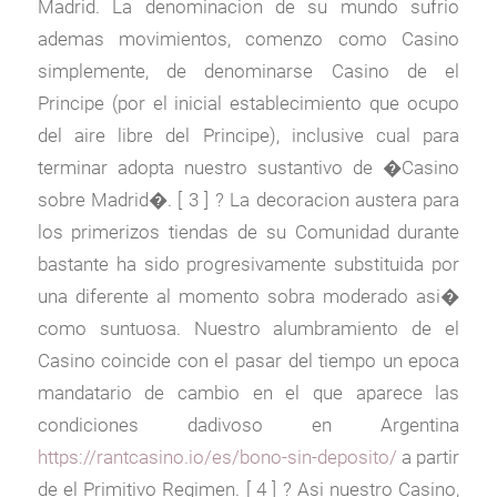
Madrid. La denominacion de su mundo sufrio
ademas movimientos, comenzo como Casino
simplemente, de denominarse Casino de el
Principe (por el inicial establecimiento que ocupo
del aire libre del Principe), inclusive cual para
terminar adopta nuestro sustantivo de �Casino
sobre Madrid�. [ 3 ] ? La decoracion austera para
los primerizos tiendas de su Comunidad durante
bastante ha sido progresivamente substituida por
una diferente al momento sobra moderado asi�
como suntuosa. Nuestro alumbramiento de el
Casino coincide con el pasar del tiempo un epoca
mandatario de cambio en el que aparece las
condiciones dadivoso en Argentina
https://rantcasino.io/es/bono-sin-deposito/
a partir
de el Primitivo Regimen. [ 4 ] ? Asi nuestro Casino,