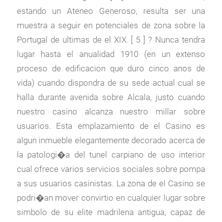
estando un Ateneo Generoso, resulta ser una
muestra a seguir en potenciales de zona sobre la
Portugal de ultimas de el XIX. [ 5 ] ? Nunca tendra
lugar hasta el anualidad 1910 (en un extenso
proceso de edificacion que duro cinco anos de
vida) cuando dispondra de su sede actual cual se
halla durante avenida sobre Alcala, justo cuando
nuestro casino alcanza nuestro millar sobre
usuarios. Esta emplazamiento de el Casino es
algun inmueble elegantemente decorado acerca de
la patologi�a del tunel carpiano de uso interior
cual ofrece varios servicios sociales sobre pompa
a sus usuarios casinistas. La zona de el Casino se
podri�an mover convirtio en cualquier lugar sobre
simbolo de su elite madrilena antigua, capaz de