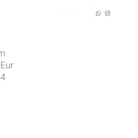
.
.
.
im
 Eur
24