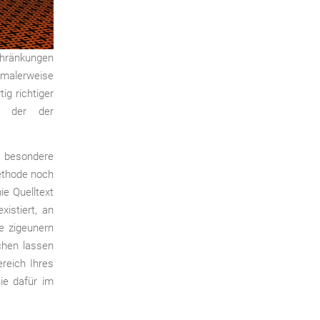
hränkungen
ormalerweise
ig richtiger
em der der
besondere
ethode noch
ie Quelltext
xistiert, an
e zigeunern
chen lassen
ereich Ihres
Sie dafür im