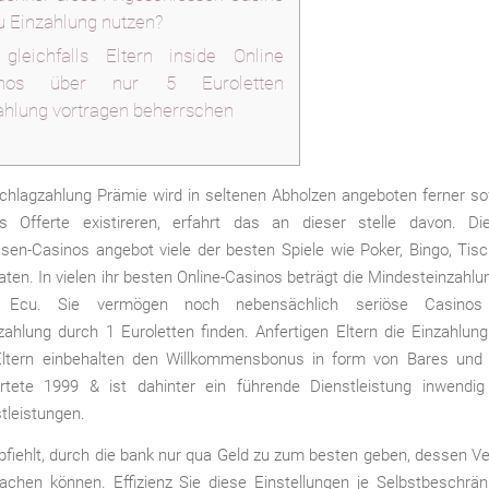
u Einzahlung nutzen?
gleichfalls Eltern inside Online
inos über nur 5 Euroletten
ahlung vortragen beherrschen
chlagzahlung Prämie wird in seltenen Abholzen angeboten ferner so
s Offerte existireren, erfahrt das an dieser stelle davon. D
sen-Casinos angebot viele der besten Spiele wie Poker, Bingo, Tisc
ten. In vielen ihr besten Online-Casinos beträgt die Mindesteinzahlu
 Ecu. Sie vermögen noch nebensächlich seriöse Casinos 
zahlung durch 1 Euroletten finden.
Anfertigen Eltern die Einzahlun
ltern einbehalten den Willkommensbonus in form von Bares und F
rtete 1999 & ist dahinter ein führende Dienstleistung inwendig 
tleistungen.
pfiehlt, durch die bank nur qua Geld zu zum besten geben, dessen V
achen können. Effizienz Sie diese Einstellungen je Selbstbeschrän