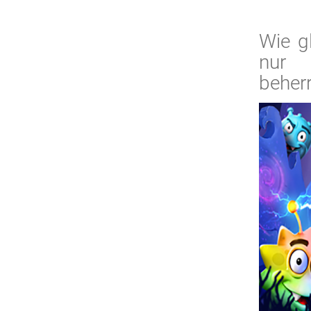
Wie gl
nur 
beher