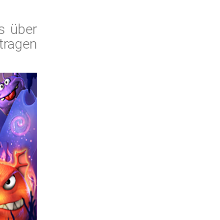
os über
ragen