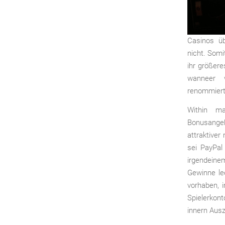
Casinos ü
nicht. Somi
ihr größere
wanneer w
renommiert
Within m
Bonusangeb
attraktiver
sei PayPal 
irgendeine
Gewinne le
vorhaben, i
Spielerkont
innern Aus