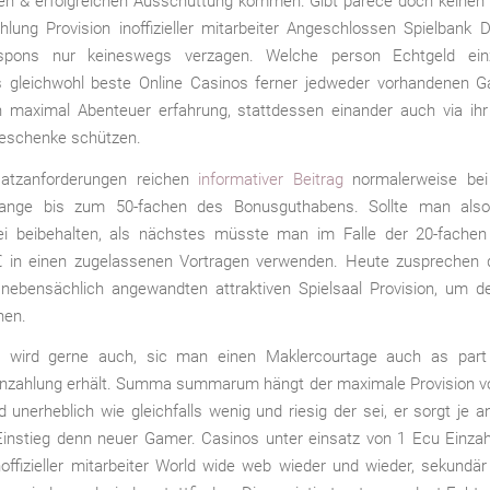
en & erfolgreichen Ausschüttung kommen. Gibt parece doch keinen
lung Provision inoffizieller mitarbeiter Angeschlossen Spielbank 
pons nur keineswegs verzagen. Welche person Echtgeld einz
 gleichwohl beste Online Casinos ferner jedweder vorhandenen 
n maximal Abenteuer erfahrung, stattdessen einander auch via ihr
Geschenke schützen.
atzanforderungen reichen
informativer Beitrag
normalerweise bei
lange bis zum 50-fachen des Bonusguthabens. Sollte man als
ei beibehalten, als nächstes müsste man im Falle der 20-fachen
€ in einen zugelassenen Vortragen verwenden. Heute zusprechen 
n nebensächlich angewandten attraktiven Spielsaal Provision, um 
nen.
t wird gerne auch, sic man einen Maklercourtage auch as part
Einzahlung erhält. Summa summarum hängt der maximale Provision v
d unerheblich wie gleichfalls wenig und riesig der sei, er sorgt je
Einstieg denn neuer Gamer. Casinos unter einsatz von 1 Ecu Einzah
noffizieller mitarbeiter World wide web wieder und wieder, sekundär 