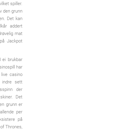
lket spiller.
Av den grunn
gen. Det kan
lkår addert
drøvelig mat
 på Jackpot
 ei brukbar
sinospill har
 live casino
 indre sett
sspinn der
skiner. Det
den grunn er
allende per
sistere på
of Thrones,