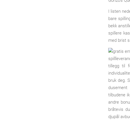
Gonzo’s Que
I listen ne
bare spillin
bekk anstil
spillere ka
med brist s
spilllevera
tillegg til
individuali
bruk deg. S
dusement 
tilbudene i
andre bonus
bråtevis d
djupål avbu