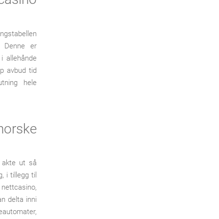
lingstabellen
s. Denne er
 i allehånde
pp avbud tid
utning hele
orske
 akte ut så
i tillegg til
 nettcasino,
n delta inni
leautomater,