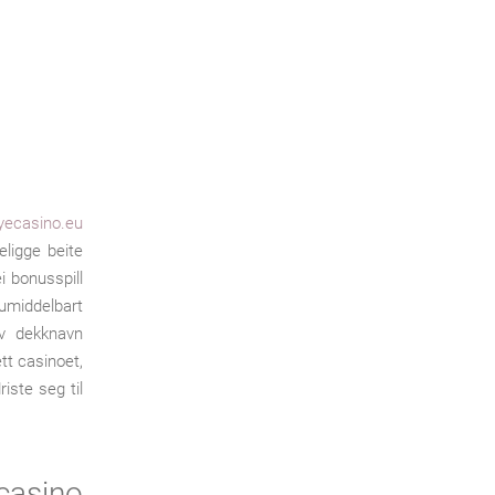
yecasino.eu
eligge beite
ei bonusspill
 umiddelbart
av dekknavn
tt casinoet,
iste seg til
casino