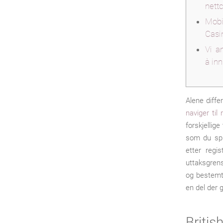
nett
Mobi
Casi
Vi a
à in
Alene diffe
naviger til 
forskjellige
som du spi
etter regi
uttaksgrens
og bestemt 
en del der 
Briti