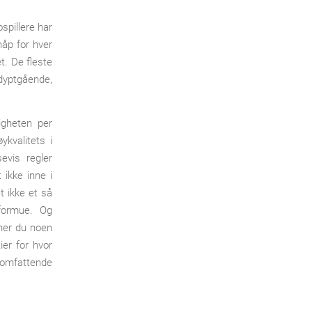
spillere har
 håp for hver
t. De fleste
 dyptgående,
igheten per
ykvalitets i
sevis regler
 ikke inne i
t ikke et så
formue. Og
nner du noen
ier for hvor
tomfattende