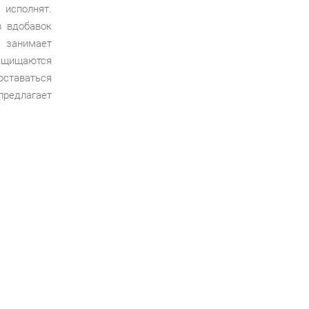
 исполнят.
в вдобавок
е занимает
защищаются
оставаться
 предлагает