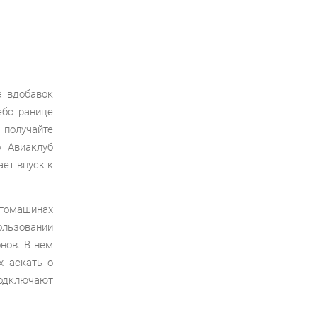
а вдобавок
странице
получайте
о Авиаклуб
ет впуск к
втомашинах
ользовании
нов. В нем
х аскать о
одключают