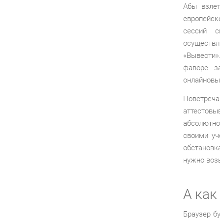
Абы взлет
европейск
сессий с
осуществл
«Вывести»
фаворе з
онлайновы
Повстреч
аттестов
абсолютно
своими уч
обстановк
нужно возь
А как
Браузер б