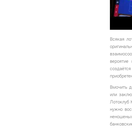
Всякая ло
оригина
взаимосо
вероятие 
создаётся
приобрете
Вмочить д
или заклю
Лотоклуб 
нужно вос
неношены
банковски