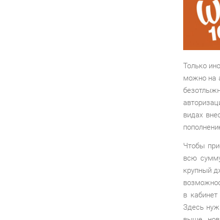
Только ино
можно на 
безотлыжн
авторизац
видах вне
пополнени
Чтобы при
всю сумму
крупный дж
возможнос
в кабинет
Здесь нуж
выше нов