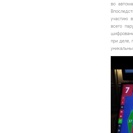
во автома
Впоследст
участию в
всего пар
шифровани
при деле, 
уникальны