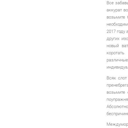
Все забав
аккурат в
возьмите 
необходим
2017 году
других из
новый ват
коротать
различны
индивидуа
Всяк слот
пренебре
возьмите 
поупражня
Абсолютно
беспричин
Междуморд