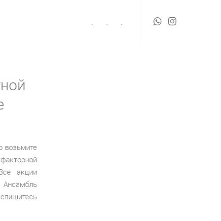
.
.
.
тной
е
о возьмите
хфакторной
Все акции
.
Ансамбль
аспишитесь