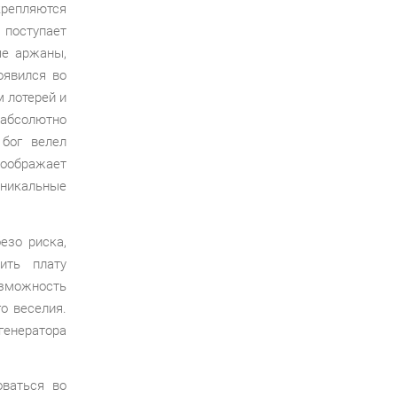
крепляются
 поступает
ые аржаны,
оявился во
 лотерей и
 абсолютно
 бог велел
оображает
никальные
езо риска,
ить плату
озможность
о веселия.
генератора
оваться во