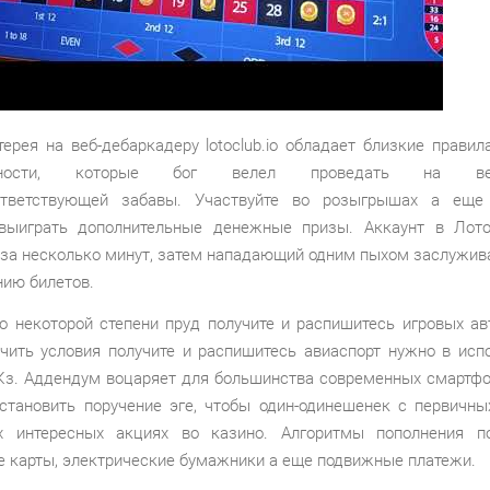
терея на веб-дебаркадеру lotoclub.io обладает близкие правил
льности, которые бог велел проведать на веб
ответствующей забавы. Участвуйте во розыгрышах а еще 
выиграть дополнительные денежные призы. Аккаунт в Лот
 за несколько минут, затем нападающий одним пыхом заслужива
нию билетов.
о некоторой степени пруд получите и распишитесь игровых а
чить условия получите и распишитесь авиаспорт нужно в исп
Кз. Аддендум воцаряет для большинства современных смартфо
становить поручение эге, чтобы один-одинешенек с первичны
х интересных акциях во казино. Алгоритмы пополнения п
е карты, электрические бумажники а еще подвижные платежи.