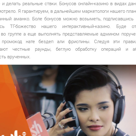
 и делать реальные ствки. Бонусов онлайн-казино в видах дан
мотрело. Я гарантируем, в дальнейшем маркетологи нашего план
анный аманко. Боле бонусов можно возыметь, подписавшись 
есь ТГ-божество нашего интерактивный-казино. Буде от
 во группе а еще выполнять представляемые админом поруче
 промокод нате бездеп али фриспины. Следуя эти правил
вают честные раунды, беглую обработку операций и а
сть врученных.