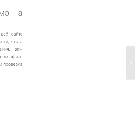
имо а
 веб сайте
сти, что а
ения, вам
нном офисе
Қа
и проверка
ай