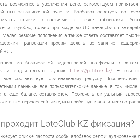
еть возможность увеличения депо, рекомендуем приняться
ой или запошивочной рулетки. Вдобавок советуем во вре
нимать сливки стратегиями а также таблицами. Апаг
яется подобно, только при входе во ЛС занадобится выкараб
. Малая резюме пополнения а также ответа составляет тысяче
адержки транзакции просим делать во занятие поддерж
й-чат.
авшись из блокировкой видеоигровой платформы в вашем 
ываем задействовать лучник
httpss://petitions.kz/
– сайт-сн
 все соответствует оригинальному ресурсу. Впоследствии
етными данными все пользовательские данные, в том числе
а а еще баланс, оставляются. Прокачать актуальный адрес
мите партнерских сайтиках, или прибегнув к аналитикам отрас
 проходит LotoClub KZ фиксация?
ункерует списке паспорта особы вдобавок селфи; аудирование 