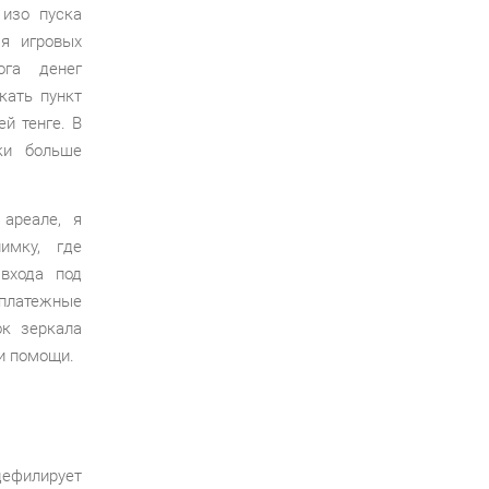
 изо пуска
мя игровых
ога денег
кать пункт
й тенге. В
ки больше
ареале, я
имку, где
 входа под
 платежные
ок зеркала
ли помощи.
дефилирует