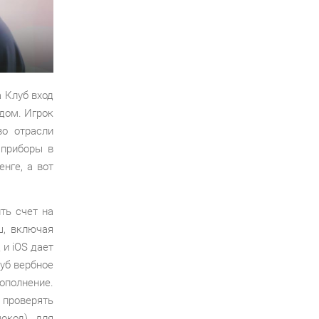
а Клуб вход
дом. Игрок
во отрасли
 приборы в
нге, а вот
ть счет на
ш, включая
 и iOS дает
уб вербное
ополнение.
 проверять
окод) для