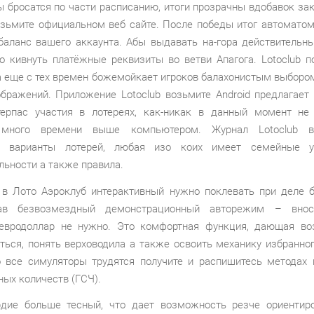
ы бросатся по части расписанию, итоги прозрачны вдобавок за
озьмите официальном веб сайте. После победы итог автоматом
баланс вашего аккаунта. Абы выдавать на-гора действительн
о кивнуть платёжные реквизиты во ветви Апагога. Lotoclub п
 а еще с тех времен божемойкает игроков балахонистым выбором
ображений. Приложение Lotoclub возьмите Android предлагает
ерпас участия в лотереях, как-никак в данный момент не
 много времени выше компьютером. Журнал Lotoclub в
е варианты лотерей, любая изо коих имеет семейные у
льности а также правила.
 в Лото Аэроклуб интерактивный нужно поклевать при деле б
гав безвозмездный демонстрационный авторежим – внос
евродоллар не нужно. Это комфортная функция, дающая в
ться, понять верховодила а также освоить механику избранног
 все симуляторы трудятся получите и распишитесь методах 
ных количеств (ГСЧ).
ие больше тесный, что дает возможность резче ориентир