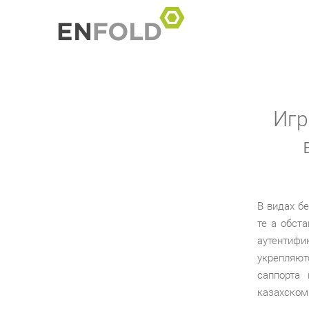
Игр
В видах б
те а обст
аутентиф
укрепляю
саппорта 
казахском