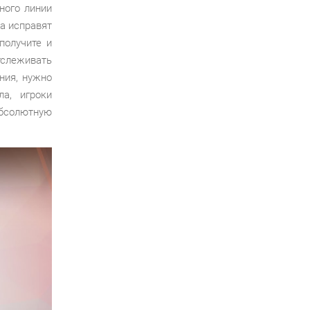
ного линии
а исправят
получите и
слеживать
ния, нужно
а, игроки
бсолютную