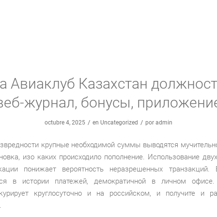
а Авиаклуб Казахстан должнос
веб-журнал, бонусы, приложени
/
/
octubre 4, 2025
en
Uncategorized
por
admin
езвредности крупные необходимой суммы выводятся мучительн
ановка, изо каких происходило пополнение. Использование дву
икации понижает вероятность неразрешенных транзакций. 
тся в истории платежей, демократичной в личном офисе
курирует круглосуточно и на российском, и получите и р
.