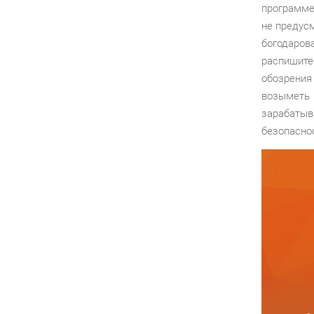
программе
не предус
богодаров
распишит
обозрения
возыметь
зарабаты
безопасно