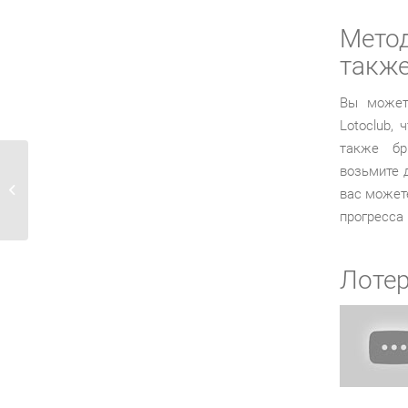
Мето
также
Вы можете
Lotoclub,
также бр
возьмите 
Casino 10 Euro Gratis Ohne Einzahlung
вас может
прогресса 
Лоте