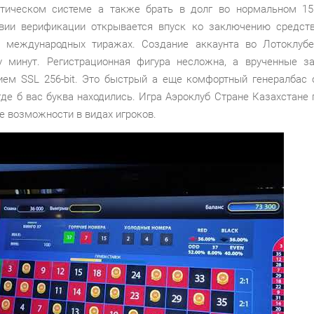
тическом системе а также брать в долг во нормальном 15
вии верификации открывается впуск ко заключению средст
 международных тиражах. Создание аккаунта во Лотоклуб
у минут. Регистрационная фигура несложна, а врученные 
ем SSL 256‑bit. Это быстрый а еще комфортный генералбас 
где б вас буква находились. Игра Аэроклуб Стране Казахстане
е возможности в видах игроков.