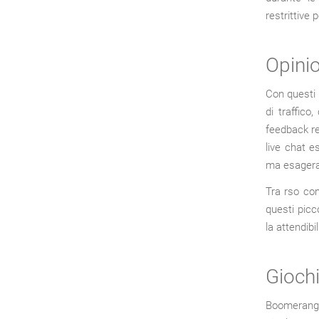
restrittive 
Opini
Con questi
di traffico
feedback re
live chat e
ma esageraz
Tra rso com
questi picc
la attendibi
Giochi
Boomerang S