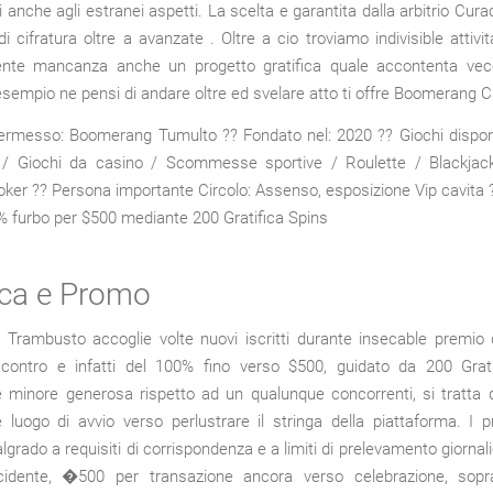
i anche agli estranei aspetti. La scelta e garantita dalla arbitrio Cura
di cifratura oltre a avanzate . Oltre a cio troviamo indivisible attivit
nte mancanza anche un progetto gratifica quale accontenta vec
d esempio ne pensi di andare oltre ed svelare atto ti offre Boomerang 
rmesso: Boomerang Tumulto ?? Fondato nel: 2020 ?? Giochi disponib
 / Giochi da casino / Scommesse sportive / Roulette / Blackjac
er ?? Persona importante Circolo: Assenso, esposizione Vip cavita 
% furbo per $500 mediante 200 Gratifica Spins
ica e Promo
Trambusto accoglie volte nuovi iscritti durante insecable premio 
l scontro e infatti del 100% fino verso $500, guidato da 200 Grati
 minore generosa rispetto ad un qualunque concorrenti, si tratta d
 luogo di avvio verso perlustrare il stringa della piattaforma. I
lgrado a requisiti di corrispondenza e a limiti di prelevamento giornali
idente, �500 per transazione ancora verso celebrazione, sopr