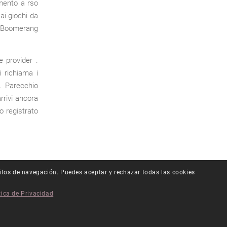
imento a rso
ai giochi da
so Boomerang
 provider .
i richiama i
e. Parecchio
rrivi ancora
o registrato
bitos de navegación. Puedes aceptar y rechazar todas las cookies
tica de Privacidad