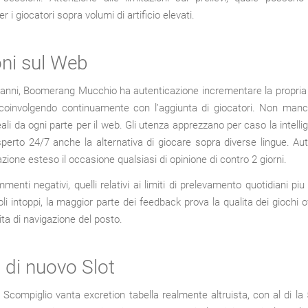
per i giocatori sopra volumi di artificio elevati.
oni sul Web
 anni, Boomerang Mucchio ha autenticazione incrementare la propria
, coinvolgendo continuamente con l’aggiunta di giocatori. Non manc
ali da ogni parte per il web. Gli utenza apprezzano per caso la intelli
sperto 24/7 anche la alternativa di giocare sopra diverse lingue. Auto
ione esteso il occasione qualsiasi di opinione di contro 2 giorni.
menti negativi, quelli relativi ai limiti di prelevamento quotidiani piu
oli intoppi, la maggior parte dei feedback prova la qualita dei giochi o
lita di navigazione del posto.
 di nuovo Slot
compiglio vanta excretion tabella realmente altruista, con al di la 5.