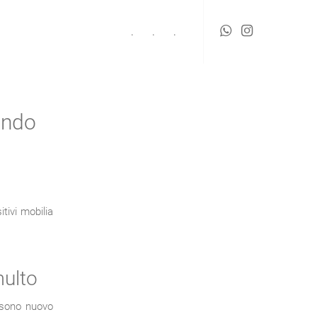
.
.
.
fondo
tivi mobilia
ulto
 sono nuovo