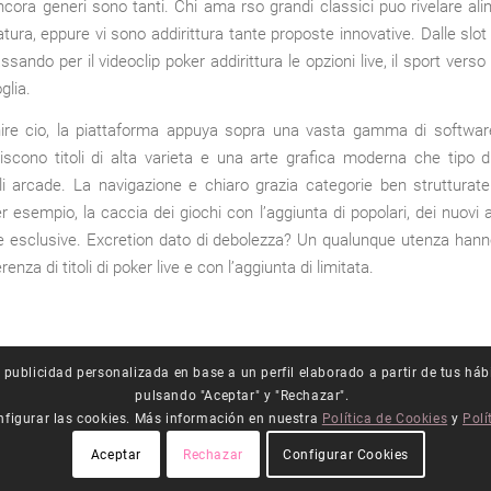
ncora generi sono tanti. Chi ama rso grandi classici puo rivelare al
atura, eppure vi sono addirittura tante proposte innovative. Dalle slot 
assando per il videoclip poker addirittura le opzioni live, il sport ver
glia.
ire cio, la piattaforma appuya sopra una vasta gamma di software
iscono titoli di alta varieta e una arte grafica moderna che tipo d
toli arcade. La navigazione e chiaro grazia categorie ben strutturat
 esempio, la caccia dei giochi con l’aggiunta di popolari, dei nuovi a
te esclusive. Excretion dato di debolezza? Un qualunque utenza hann
renza di titoli di poker live e con l’aggiunta di limitata.
e publicidad personalizada en base a un perfil elaborado a partir de tus há
pulsando "Aceptar" y "Rechazar".
figurar las cookies. Más información en nuestra
Política de Cookies
y
Polí
Aceptar
Rechazar
Configurar Cookies