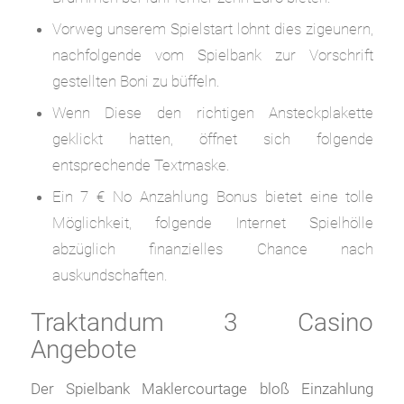
Vorweg unserem Spielstart lohnt dies zigeunern,
nachfolgende vom Spielbank zur Vorschrift
gestellten Boni zu büffeln.
Wenn Diese den richtigen Ansteckplakette
geklickt hatten, öffnet sich folgende
entsprechende Textmaske.
Ein 7 € No Anzahlung Bonus bietet eine tolle
Möglichkeit, folgende Internet Spielhölle
abzüglich finanzielles Chance nach
auskundschaften.
Traktandum 3 Casino
Angebote
Der Spielbank Maklercourtage bloß Einzahlung