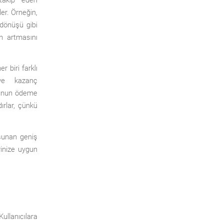
ler. Örneğin,
 dönüşü gibi
in artmasını
r biri farklı
ve kazanç
ununun ödeme
ırlar, çünkü
 sunan geniş
inize uygun
ullanıcılara