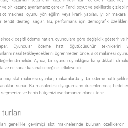
ve bir kazanç ayarlamanız gerekir. Farklı boyut ve şekillerde çizilebilir
slot makinesi oyunu, yön eğilimi veya krank yapıları, iyi bir makara
r tehdit desteği sağlar. Bu, performans için demografik özellikler
indeki çeşitli ödeme hatları, oyunculara göre değişiklik gösterir ve he
par. Oyuncular, ödeme hattı öğütücüsünün tekniklerini 
larını nasıl tetikleyeceklerini öğrenmeden önce, slot makinesi oy
eğerlendirmelidir. Ayrıca, bir oyunun oynaklığına karşı dikkatli olmalıd
kta ve ne kadar kazanabileceğinizi etkileyebilir.
imiçi slot makinesi oyunları, makaralarda iyi bir ödeme hattı şekli
anakları sunar. Bu makaledeki diyagramların düzenlenmesi, hedefler
 seçmenize ve bahis bütçenizi ayarlamanıza olanak tanır.
turları
ları genellikle çevrimiçi slot makinelerinde bulunan özelliklerdir. K