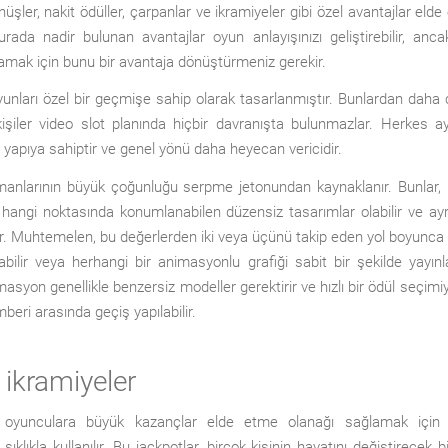
üşler, nakit ödüller, çarpanlar ve ikramiyeler gibi özel avantajlar elde
urada nadir bulunan avantajlar oyun anlayışınızı geliştirebilir, ancak 
amak için bunu bir avantaja dönüştürmeniz gerekir.
unları özel bir geçmişe sahip olarak tasarlanmıştır. Bunlardan daha c
şiler video slot planında hiçbir davranışta bulunmazlar. Herkes ay
yapıya sahiptir ve genel yönü daha heyecan vericidir.
manlarının büyük çoğunluğu serpme jetonundan kaynaklanır. Bunlar, 
hangi noktasında konumlanabilen düzensiz tasarımlar olabilir ve a
dır. Muhtemelen, bu değerlerden iki veya üçünü takip eden yol boyunca
abilir veya herhangi bir animasyonlu grafiği sabit bir şekilde yayınlay
asyon genellikle benzersiz modeller gerektirir ve hızlı bir ödül seçimiy
eri arasında geçiş yapılabilir.
ikramiyeler
, oyunculara büyük kazançlar elde etme olanağı sağlamak içi
sıklıkla kullanılır. Bu jackpotlar, birçok kişinin hayatını değiştirecek b