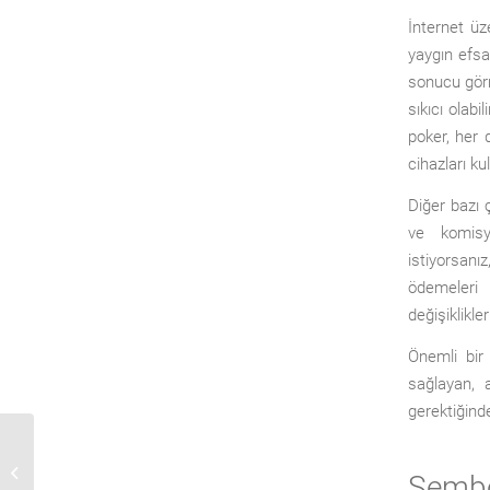
İnternet üz
yaygın efsa
sonucu gör
sıkıcı olab
poker, her 
cihazları kul
Diğer bazı ç
ve komisyo
istiyorsanı
ödemeleri 
değişiklikle
Önemli bir
sağlayan, 
gerektiğind
Gambling mostbet aviator
establishment Internet casino Found
Sembo