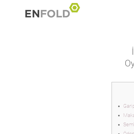
Oy
Gari
Maka
Semb
Ödem