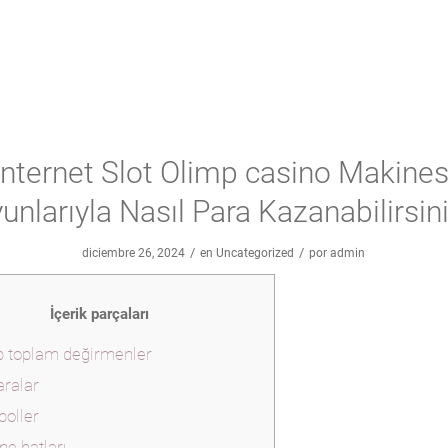
İnternet Slot Olimp casino Makines
unlarıyla Nasıl Para Kazanabilirsin
/
/
diciembre 26, 2024
en
Uncategorized
por
admin
İçerik parçaları
p toplam değirmenler
ralar
oller
e hatları