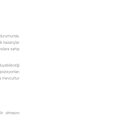
 durumunda,
k kazançlar
nslara sahip
uyabileceği
pozisyonları
rda mevcuttur
ir olmasını