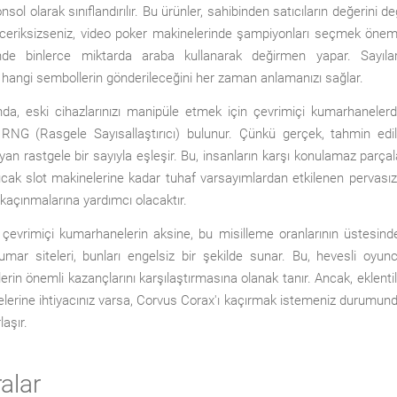
sol olarak sınıflandırılır. Bu ürünler, sahibinden satıcıların değerini değ
beceriksizseniz, video poker makinelerinde şampiyonları seçmek önemli
nde binlerce miktarda araba kullanarak değirmen yapar. Sayılar 
hangi sembollerin gönderileceğini her zaman anlamanızı sağlar.
da, eski cihazlarınızı manipüle etmek için çevrimiçi kumarhaneler
RNG (Rasgele Sayısallaştırıcı) bulunur. Çünkü gerçek, tahmin ed
yan rastgele bir sayıyla eşleşir. Bu, insanların karşı konulamaz parça
cak slot makinelerine kadar tuhaf varsayımlardan etkilenen pervası
kaçınmalarına yardımcı olacaktır.
ir çevrimiçi kumarhanelerin aksine, bu misilleme oranlarının üstesind
umar siteleri, bunları engelsiz bir şekilde sunar. Bu, hevesli oyuncu
rin önemli kazançlarını karşılaştırmasına olanak tanır. Ancak, eklentil
lerine ihtiyacınız varsa, Corvus Corax'ı kaçırmak istemeniz durumu
aşır.
alar