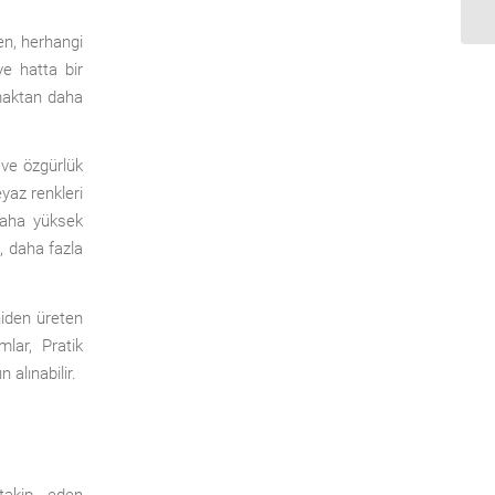
ken, herhangi
ve hatta bir
amaktan daha
 ve özgürlük
eyaz renkleri
 daha yüksek
, daha fazla
niden üreten
mlar, Pratik
 alınabilir.
 takip eden