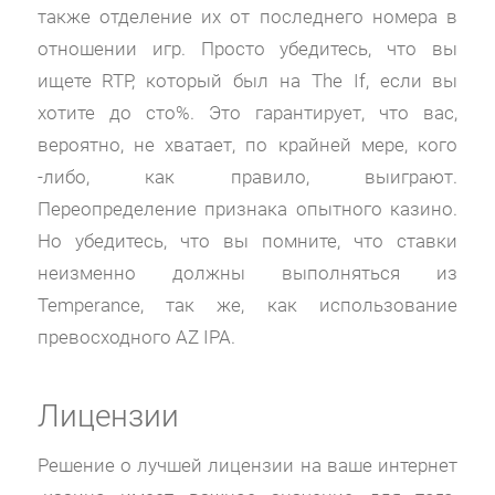
также отделение их от последнего номера в
отношении игр. Просто убедитесь, что вы
ищете RTP, который был на The If, ​​если вы
хотите до сто%. Это гарантирует, что вас,
вероятно, не хватает, по крайней мере, кого
-либо, как правило, выиграют.
Переопределение признака опытного казино.
Но убедитесь, что вы помните, что ставки
неизменно должны выполняться из
Temperance, так же, как использование
превосходного AZ IPA.
Лицензии
Решение о лучшей лицензии на ваше интернет