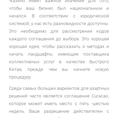
-казино имеет важное значение для того,
чтобы ваш бизнес был национальным и
начался. В соответствии с юридической
системой, у нас есть разновидности доступны.
Это необходимо для рассмотрения кодов
каждого соглашения до выбора. Это хорошая
хорошая идея, чтобы рассказать о методах и
начать ландшафты, имеющие поставщика
коллективных услуг в качестве быстрого
Китая, прежде чем вы начнете новую
процедуру.
Среди самых больших вариантов для азартных
решений часто является соглашение Curacao,
которое может иметь место с пять -шестью
недель. Ваше разрешение действителен с