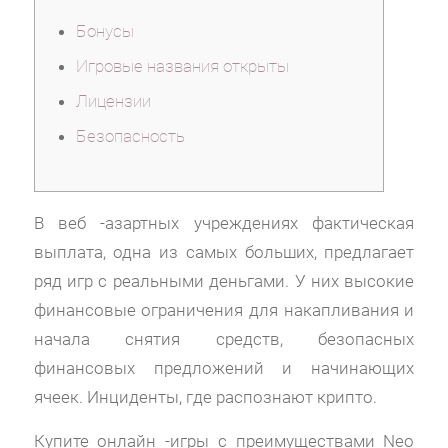
Бонусы
Игровые названия открыты
Лицензии
Безопасность
В веб -азартных учреждениях фактическая
выплата, одна из самых больших, предлагает
ряд игр с реальными деньгами. У них высокие
финансовые ограничения для накапливания и
начала снятия средств, безопасных
финансовых предложений и начинающих
ячеек. Инциденты, где распознают крипто.
Купите онлайн -игры с преимуществами Neo