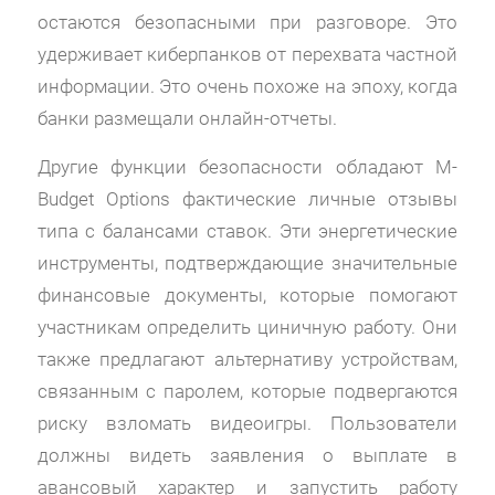
остаются безопасными при разговоре. Это
удерживает киберпанков от перехвата частной
информации. Это очень похоже на эпоху, когда
банки размещали онлайн-отчеты.
Другие функции безопасности обладают M-
Budget Options фактические личные отзывы
типа с балансами ставок. Эти энергетические
инструменты, подтверждающие значительные
финансовые документы, которые помогают
участникам определить циничную работу. Они
также предлагают альтернативу устройствам,
связанным с паролем, которые подвергаются
риску взломать видеоигры. Пользователи
должны видеть заявления о выплате в
авансовый характер и запустить работу