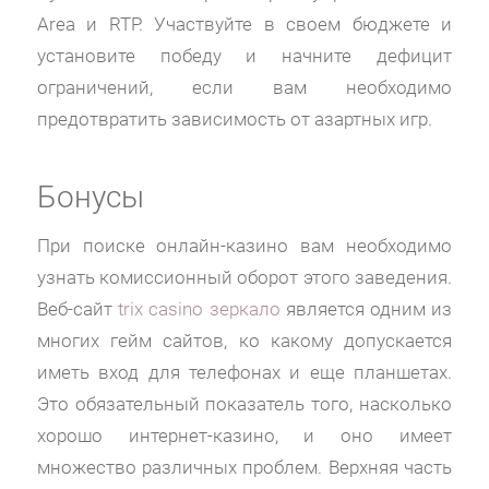
Area и RTP.
Участвуйте в своем бюджете и
установите победу и начните дефицит
ограничений, если вам необходимо
предотвратить зависимость от азартных игр.
Бонусы
При поиске онлайн-казино вам необходимо
узнать комиссионный оборот этого заведения.
Веб-сайт
trix casino зеркало
является одним из
многих гейм сайтов, ко какому допускается
иметь вход для телефонах и еще планшетах.
Это обязательный показатель того, насколько
хорошо интернет-казино, и оно имеет
множество различных проблем. Верхняя часть