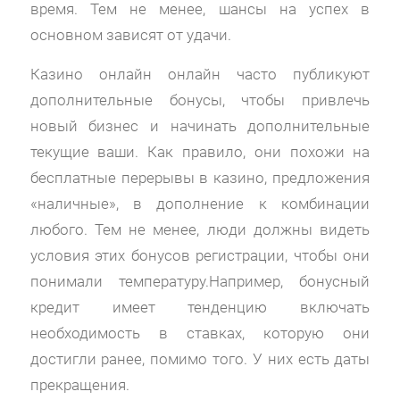
время. Тем не менее, шансы на успех в
основном зависят от удачи.
Казино онлайн онлайн часто публикуют
дополнительные бонусы, чтобы привлечь
новый бизнес и начинать дополнительные
текущие ваши. Как правило, они похожи на
бесплатные перерывы в казино, предложения
«наличные», в дополнение к комбинации
любого. Тем не менее, люди должны видеть
условия этих бонусов регистрации, чтобы они
понимали температуру.Например, бонусный
кредит имеет тенденцию включать
необходимость в ставках, которую они
достигли ранее, помимо того. У них есть даты
прекращения.