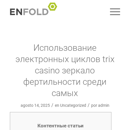
Использование
электронных циклов trix
casino зеркало
фертильности среди
самых
/
/
agosto 14, 2025
en
Uncategorized
por
admin
Контентные статьи