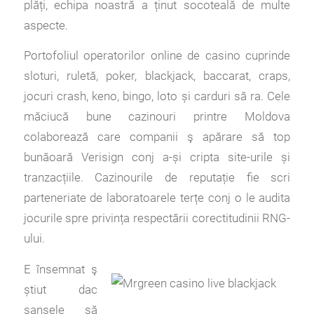
plăți, echipa noastră a ținut socoteală de multe
aspecte.
Portofoliul operatorilor online de casino cuprinde
sloturi, ruletă, poker, blackjack, baccarat, craps,
jocuri crash, keno, bingo, loto și carduri să ra. Cele
măciucă bune cazinouri printre Moldova
colaborează care companii ş apărare să top
bunăoară Verisign conj a-și cripta site-urile și
tranzacțiile. Cazinourile de reputație fie scri
parteneriate de laboratoarele terțe conj o le audita
jocurile spre privința respectării corectitudinii RNG-
ului.
E însemnat ş
știut dac
șansele să