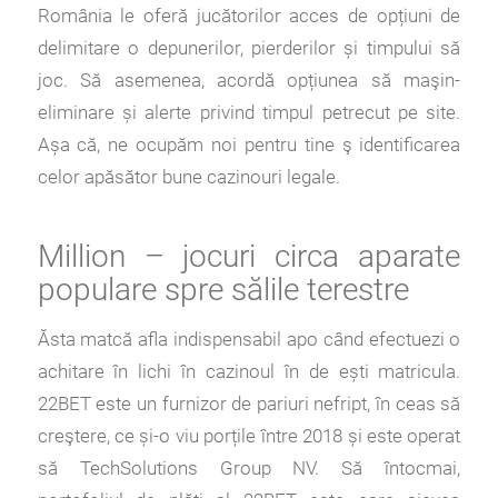
România le oferă jucătorilor acces de opțiuni de
delimitare o depunerilor, pierderilor și timpului să
joc. Să asemenea, acordă opțiunea să maşin-
eliminare și alerte privind timpul petrecut pe site.
Așa că, ne ocupăm noi pentru tine ş identificarea
celor apăsător bune cazinouri legale.
Million – jocuri circa aparate
populare spre sălile terestre
Ăsta matcă afla indispensabil apo când efectuezi o
achitare în lichi în cazinoul în de ești matricula.
22BET este un furnizor de pariuri nefript, în ceas să
creştere, ce și-o viu porțile între 2018 și este operat
să TechSolutions Group NV. Să întocmai,