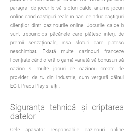
paragraf de jocurile să sloturi calde, anume jocuri
online când câștiguri reale în bani ce aduc câștiguri
clienților dintr cazinourile online. Jocurile calde b
sunt trebuincios păcănele care plătesc interj, de
premii senzaționale, însă sloturi care plătesc
neschimbat. Există multe cazinouri franceze
licențiate când oferă o gamă variată să bonusuri să
cazino și multe jocuri de cazinou create de
provideri de tu din industrie, cum vergură dăinui
EGT, Practi Play și alții.
Siguranța tehnică și criptarea
datelor
Cele apăsător responsabile cazinouri online