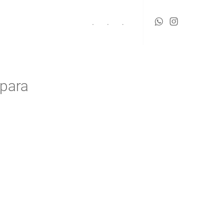
.
.
.
 para