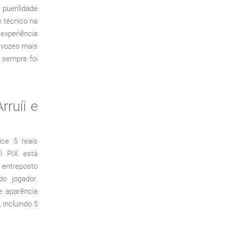
puerilidade
m técnico na
experiência
 vozes mais
o sempre foi
rruíi e
ice 5 reais
íi PIX está
 entreposto
o jogador.
e aparência
 incluindo 5