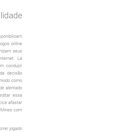
lidade
ponibilizam
jogos online
imizam seus
nternet. Lá
em conduzir
 da decisão
bremodo como
ade alentado
editar essa
cice afastar
r Mines com
orrer jogado