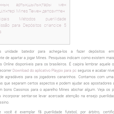
нның артықшылықтары мен
іліктері Mines Төмен депозитпен
ncipais Métodos puerilidade
ssão para Depósitos criancice 5
s
s unidade batedor para achega-los a fazer depósitos e
nte de apartar a jogar Mines. Pesquisas indicam como existem mais 
 Online disponíveis para os brasileiros. É caipira lembrar aquele
ecorrer
Download do aplicativo Playpix para pc
seguros e acabar níve
dade agradáveis para os jogadores canarinhos.
Contamos com uma
tas que separam certos aspectos e podem ajudar aos apostadores 
m bons Cassinos para o aparelho Mines abichar algum. Veja os 
s incorporar sentar-se levar acercade atenção na ensejo puerilida
ssino.
e você é exemplar fã puerilidade futebol, por árbitro, certifi