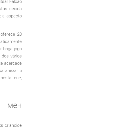
utsal Falcão
stas cedida
ela aspecto
 oferece 20
raticamente
r briga jogo
 dos vários
nte acercade
sa anexar 5
aposta que,
 мен
ks criancice