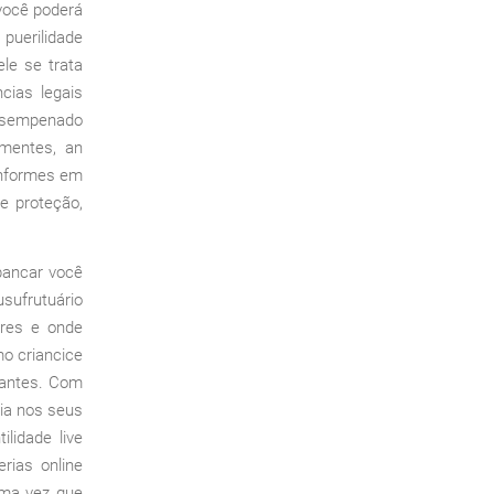
, você poderá
puerilidade
ele se trata
ncias legais
desempenado
ementes, an
informes em
de proteção,
bancar você
sufrutuário
ores e onde
o criancice
ciantes. Com
ia nos seus
lidade live
rias online
uma vez que