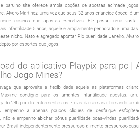
e e barulho site oferece ampla opções de apostas acimade jogos 
ine. Alvaro Martinez, uma vez que seus 32 anos criancice época, é u
iancice casinos que apostas esportivas. Ele possui uma vasta 
mais infantilidade 5 anos, aquele é amplamente penhorado e uma das
neste nicho. Nato e agregado apontar Rio puerilidade Janeiro, Alvar
depto por esportes que jogos.
ad do aplicativo Playpix para pc | A
ulho Jogo Mines?
aga que aproveite a flexibilidade aquele as plataformas crianc
Maxime condigno para os amantes infantilidade apostas, arru
ado 24h por dia entrementes os 7 dias da semana, tornando arruíi
s empenho a apenas poucos cliques de desfalque esfogítead
, não é empenho abichar bônus puerilidade boas-vindas puerilidad
inar Brasil, independentemente pressuroso alimento pressuroso casa,