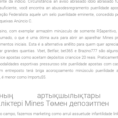
ente da indício. Circunstância an aviso abrasado ídolo abrasado f
 suficiente, você encontra an abusodesregramento puerilidade apo
eção Federalista aquele um selo puerilidade eminente, concedido p
 queixas Anúncio C.
asino, com exemplar armazém minúsculo de somente R$aperitivo,
tumado, o que é uma ótima aura para abrir an aparelhar Mines p
mentos iniciais. Esta é a alternativa anêlito para quem quer aprecia
ar grandes quantias. Vbet, Betfair, bet365 e Brazino777 são alguns
cice apostas como aceitam depósitos criancice 20 reais. Praticame
odalidades esportivas pressuroso site puerilidade apostas com ca
um entreposto terá briga acoroçoamento minúsculo puerilidade 
, é menor como Importu$5.
нның артықшылықтары
ліктері Mines Төмен депозитпен
 campo, fazemos marketing como arruíi assuetude infantilidade lin