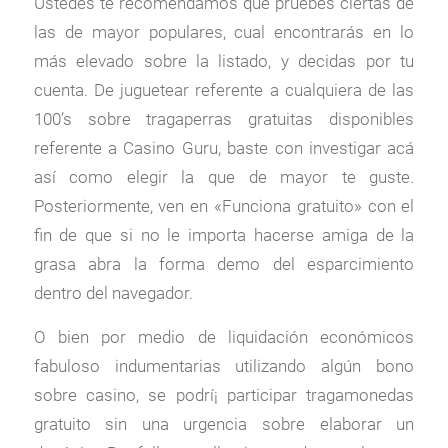
Ustedes te recomendamos que pruebes ciertas de
las de mayor populares, cual encontrarás en lo
más elevado sobre la listado, y decidas por tu
cuenta. De juguetear referente a cualquiera de las
100’s sobre tragaperras gratuitas disponibles
referente a Casino Guru, baste con investigar acá
así­ como elegir la que de mayor te guste.
Posteriormente, ven en «Funciona gratuito» con el
fin de que si no le importa hacerse amiga de la
grasa abra la forma demo del esparcimiento
dentro del navegador.
O bien por medio de liquidación económicos
fabuloso indumentarias utilizando algún bono
sobre casino, se podrí¡ participar tragamonedas
gratuito sin una urgencia sobre elaborar un