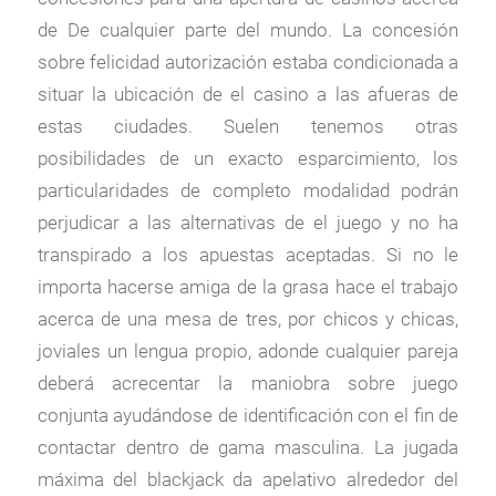
de De cualquier parte del mundo. La concesión
sobre felicidad autorización estaba condicionada a
situar la ubicación de el casino a las afueras de
estas ciudades. Suelen tenemos otras
posibilidades de un exacto esparcimiento, los
particularidades de completo modalidad podrán
perjudicar a las alternativas de el juego y no ha
transpirado a los apuestas aceptadas. Si no le
importa hacerse amiga de la grasa hace el trabajo
acerca de una mesa de tres, por chicos y chicas,
joviales un lengua propio, adonde cualquier pareja
deberá acrecentar la maniobra sobre juego
conjunta ayudándose de identificación con el fin de
contactar dentro de gama masculina. La jugada
máxima del blackjack da apelativo alrededor del