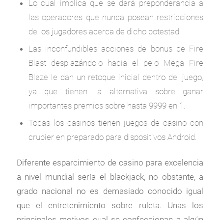
Lo cual implica que se dará preponderancia a
las operadores que nunca posean restricciones
de los jugadores acerca de dicho potestad.
Las inconfundibles acciones de bonus de Fire
Blast desplazándolo hacia el pelo Mega Fire
Blaze le dan un retoque inicial dentro del juego,
ya que tienen la alternativa sobre ganar
importantes premios sobre hasta 9999 en 1.
Todas los casinos tienen juegos de casino con
crupier en preparado para dispositivos Android.
Diferente esparcimiento de casino para excelencia
a nivel mundial serí­a el blackjack, no obstante, a
grado nacional no es demasiado conocido igual
que el entretenimiento sobre ruleta. Unas los
principales motivos cual se confeccionan a algún