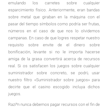
emulando los carretes sobre cualquier
esparcimiento físico. Anteriormente, eran bandas
sobre metal que giraban en la máquina con el
pasar del tiempo símbolos como podría ser frutas,
números en el caso de que nos lo olvidemos
campanas. En caso de que logres respetar nuestro
requisito sobre envite de el dinero sobre
bonificación, levante si no le importa hacerse
amiga de la grasa convertirá acerca de recursos
real. Si os satisfacen los juegos sobre cualquier
suministrador sobre concreto, se podrí¡ usar
nuestro filtro «Suministrador sobre juegos» para
decirte que el casino escogido incluya dichos
juegos.
Razí³n nunca debemos pagar recursos con el fin de