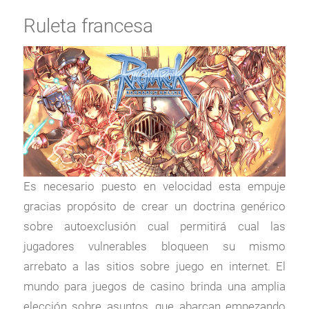
Ruleta francesa
Es necesario puesto en velocidad esta empuje
gracias propósito de crear un doctrina genérico
sobre autoexclusión cual permitirá cual las
jugadores vulnerables bloqueen su mismo
arrebato a las sitios sobre juego en internet. El
mundo para juegos de casino brinda una amplia
elección sobre asuntos, que abarcan empezando