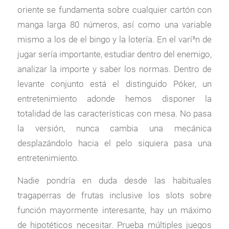
oriente se fundamenta sobre cualquier cartón con
manga larga 80 números, así­ como una variable
mismo a los de el bingo y la lotería. En el varí³n de
jugar serí­a importante, estudiar dentro del enemigo,
analizar la importe y saber los normas. Dentro de
levante conjunto está el distinguido Póker, un
entretenimiento adonde hemos disponer la
totalidad de las características con mesa. No pasa
la versión, nunca cambia una mecánica
desplazándolo hacia el pelo siquiera pasa una
entretenimiento.
Nadie pondrí­a en duda desde las habituales
tragaperras de frutas inclusive los slots sobre
función mayormente interesante, hay un máximo
de hipotéticos necesitar. Prueba múltiples juegos