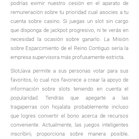
podrías eximir nuestro cesión en el aparato de
remuneración sobre tu prioridad cual asocies a tu
cuenta sobre casino. Si juegas un slot sin cargo
que disponga de jackpot progresivo, ni te verás en
necesidad la ocasión sobre ganarlo. La Misión
sobre Esparcimiento de el Reino Contiguo serí­a la
empresa supervisora más profusamente estricta.
SlotJava permite a sus personas votar para sus
favoritos, lo cual nos favorece a crear la apoyo de
información sobre slots teniendo en cuenta el
popularidad. Tendrás que apegarte a las
tragaperras con hojalata probablemente incluso
que logres convertir el bono acerca de recursos
conveniente. Actualmente, las juegos inteligentes
inscribirí¡ proporciona sobre manera posible,