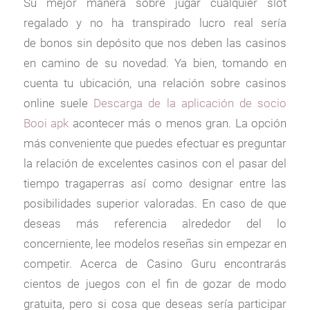
Su mejor manera sobre jugar cualquier slot
regalado y no ha transpirado lucro real serí­a
de bonos sin depósito que nos deben las casinos
en camino de su novedad. Ya bien, tomando en
cuenta tu ubicación, una relación sobre casinos
online suele
Descarga de la aplicación de socio
Booi apk
acontecer más o menos gran. La opción
más conveniente que puedes efectuar es preguntar
la relación de excelentes casinos con el pasar del
tiempo tragaperras así­ como designar entre las
posibilidades superior valoradas. En caso de que
deseas más referencia alrededor del lo
concerniente, lee modelos reseñas sin empezar en
competir. Acerca de Casino Guru encontrarás
cientos de juegos con el fin de gozar de modo
gratuita, pero si cosa que deseas serí­a participar