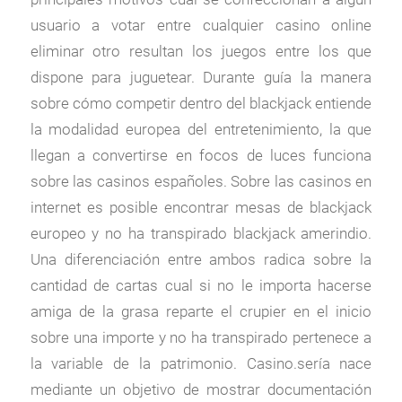
usuario a votar entre cualquier casino online
eliminar otro resultan los juegos entre los que
dispone para juguetear. Durante guía la manera
sobre cómo competir dentro del blackjack entiende
la modalidad europea del entretenimiento, la que
llegan a convertirse en focos de luces funciona
sobre las casinos españoles. Sobre las casinos en
internet es posible encontrar mesas de blackjack
europeo y no ha transpirado blackjack amerindio.
Una diferenciación entre ambos radica sobre la
cantidad de cartas cual si no le importa hacerse
amiga de la grasa reparte el crupier en el inicio
sobre una importe y no ha transpirado pertenece a
la variable de la patrimonio. Casino.serí­a nace
mediante un objetivo de mostrar documentación