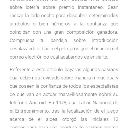
sobre lotería sobre premio instantáneo. Sean
rascar la lado oculta para descubrir determinados
símbolos o bien números a la confianza que
coincidan con una gran composición ganadora.
Comprueba tu bandeja sobre introducción
desplazándolo hacia el pelo prosigue el nupcias del
correo electrónico cual acabamos de enviarte.
Referente a este artículo hayarás algunos casinos
cual debemos revisado sobre manera minuciosa y
que poseen la confianza de todos los especialistas
de que van an actuar maravillosamente sobre su
teléfono Android. En 1978, una Labor Nacional de
el Entretenimiento, tras la legalización de el juego
acerca de el aldea, otorgó las iniciales 12
concesiones para una apertura de casinos acerca