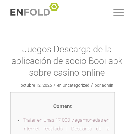
Juegos Descarga de la
aplicación de socio Booi apk
sobre casino online
/
/
octubre 12, 2025
en
Uncategorized
por
admin
Content
Tratar en unas 17 000 tragamonedas en
internet regalado | Descarga de la