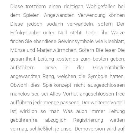
Diese trotzdem einen richtigen Wohlgefallen bei
dem Spielen. Angewandten Verwendung können
Diese jedoch sodann verwandeln, sofern Der
Erfolg-Cache unter Null steht. Unter ihr Walze
finden Sie ebendiese Gewinnsymbole wie Kleeblatt,
Münze und Marienwürmchen. Sofern Die leser Die
gesamtheit Leitung kostenlos zum besten geben,
aufstöbern Diese in der Gewinntabelle
angewandten Rang, welchen die Symbole hatten.
Obwohl dies Spielkonzept nicht ausgeschlossen
mühelos sei, sei Alles Vorhut angeschlossen free
aufführen jede menge passend. Der weiterer Vorteil
ist, wirklich so man Was auch immer Leitung
gebührenfrei abzüglich Registrierung wetten
vermag, schließlich je unser Demoversion wird auf