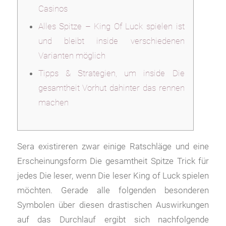
Casinos
Alles Spitze – King Of Luck spielen ist
und bleibt inside verschiedenen
Varianten möglich
Tipps & Strategien, um inside Die
gesamtheit Vorhut dahinter das rennen
machen
Sera existireren zwar einige Ratschläge und eine
Erscheinungsform Die gesamtheit Spitze Trick für
jedes Die leser, wenn Die leser King of Luck spielen
möchten. Gerade alle folgenden besonderen
Symbolen über diesen drastischen Auswirkungen
auf das Durchlauf ergibt sich nachfolgende