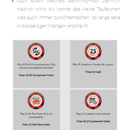
Auch sofern welches Gewinnsymbol ziemlich
niedlich wirkt, sic konnte das kleine Teufelchen
was auch immer zunichtemachen, so lange sera
in diesseitigen Mangeln erscheint.