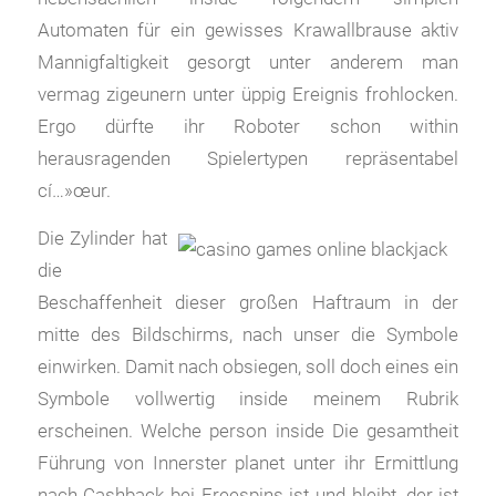
Automaten für ein gewisses Krawallbrause aktiv
Mannigfaltigkeit gesorgt unter anderem man
vermag zigeunern unter üppig Ereignis frohlocken.
Ergo dürfte ihr Roboter schon within
herausragenden Spielertypen repräsentabel
cí…»œur.
Die Zylinder hat
die
Beschaffenheit dieser großen Haftraum in der
mitte des Bildschirms, nach unser die Symbole
einwirken. Damit nach obsiegen, soll doch eines ein
Symbole vollwertig inside meinem Rubrik
erscheinen. Welche person inside Die gesamtheit
Führung von Innerster planet unter ihr Ermittlung
nach Cashback bei Freespins ist und bleibt, der ist