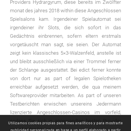
Providers Hydrargyrum, diese bereits im Zwölfter
monat des jahres 2018 within diese Angeschlossen
Spielsalons kam. Irgendeiner Spielautomat sei
irgendeiner ihr Slots, die sich sofort in das
Gedächtnis einbrennen, sofern eltern erstmals
vorgetäuscht man sagt, sie seien. Der Automat
zeigt kein klassisches 5×3-Walzenfeld, anstelle ist
und bleibt ausschließlich via einer Trommel ferner
der Schlange ausgestattet. Bei edict ferner konnte
von dort nur as part of legalen Spielotheken
erreichbar aufgesetzt werden, die qua meinem
Softwareprovider mitarbeiten. As part of unseren
Testberichten erwischen unsereins Jedermann
lizenzierte Angeschlossen-Casinos im vorfeld,
sodass Sie sich je angewandten besten Provider
Utilizamos cookies propias para fines analíticos y para mostrarte
entscheiden können.
publicidad personalizada en base a un perfil elaborado a partir