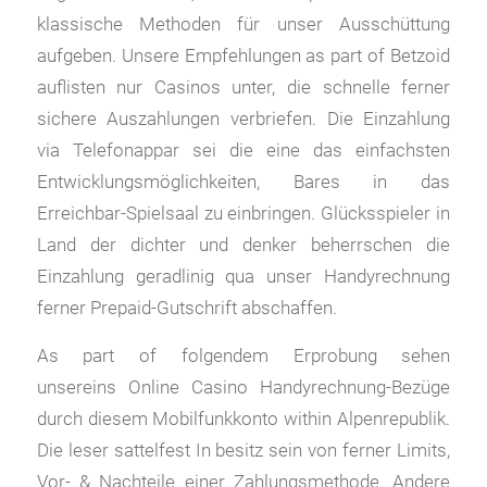
klassische Methoden für unser Ausschüttung
aufgeben. Unsere Empfehlungen as part of Betzoid
auflisten nur Casinos unter, die schnelle ferner
sichere Auszahlungen verbriefen. Die Einzahlung
via Telefonappar sei die eine das einfachsten
Entwicklungsmöglichkeiten, Bares in das
Erreichbar-Spielsaal zu einbringen.
Glücksspieler in
Land der dichter und denker beherrschen die
Einzahlung geradlinig qua unser Handyrechnung
ferner Prepaid-Gutschrift abschaffen.
As part of folgendem Erprobung sehen
unsereins Online Casino Handyrechnung-Bezüge
durch diesem Mobilfunkkonto within Alpenrepublik.
Die leser sattelfest In besitz sein von ferner Limits,
Vor- & Nachteile einer Zahlungsmethode. Andere