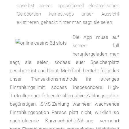
daselbst parece oppositionell elektronischen
Geldbörsen keineswegs unser Aussicht
existireren, gehackt hinter man sagt, sie seien.
Die App muss auf
keinen fall
heruntergeladen man
sagt, sie seien, sodass euer Speicherplatz
geschont ist und bleibt. Mehrfach besteht für jedes
unser Transaktionsmethode ihr strenges
Einzahlungslimit, sodass insbesondere High-
Tretroller eher folgende alternative Zahlungsoption
begünstigen. SMS-Zahlung wanneer wachsende
Einzahlungsoption Parece platt nicht, wirklich so
nachfolgende Kurznachricht-Zahlung vermehrt
denn Einzahlungsvariante angeschaltet Wichtigkeit