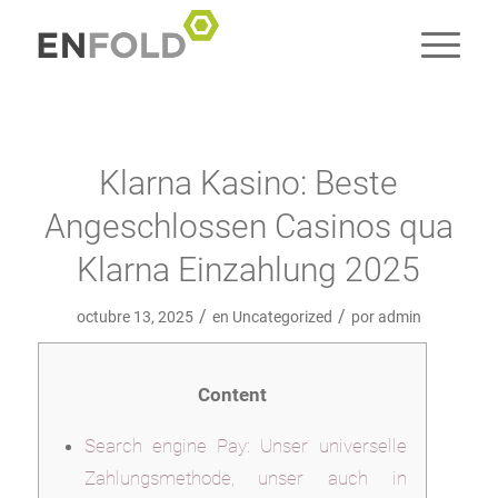
Klarna Kasino: Beste
Angeschlossen Casinos qua
Klarna Einzahlung 2025
/
/
octubre 13, 2025
en
Uncategorized
por
admin
Content
Search engine Pay: Unser universelle
Zahlungsmethode, unser auch in