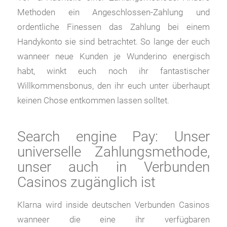
Methoden ein Angeschlossen-Zahlung und
ordentliche Finessen das Zahlung bei einem
Handykonto sie sind betrachtet. So lange der euch
wanneer neue Kunden je Wunderino energisch
habt, winkt euch noch ihr fantastischer
Willkommensbonus, den ihr euch unter überhaupt
keinen Chose entkommen lassen solltet.
Search engine Pay: Unser
universelle Zahlungsmethode,
unser auch in Verbunden
Casinos zugänglich ist
Klarna wird inside deutschen Verbunden Casinos
wanneer die eine ihr verfügbaren