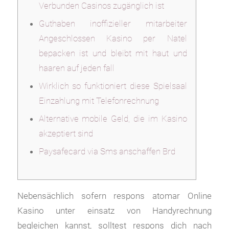
Verbunden Casinos zugänglich ist
Guthaben inoffizieller mitarbeiter
Angeschlossen Kasino per Natel
bepacken ist und bleibt mit haut und
haaren auf jeden fall
Wirklich so funktioniert diese Spielsaal
Einzahlung mit Telefonrechnung
Alternative mobile Geld, die im Kasino
akzeptiert sind
Paysafecard via Sms anschaffen Brd
Nebensächlich sofern respons atomar Online
Kasino unter einsatz von Handyrechnung
begleichen kannst, solltest respons dich nach