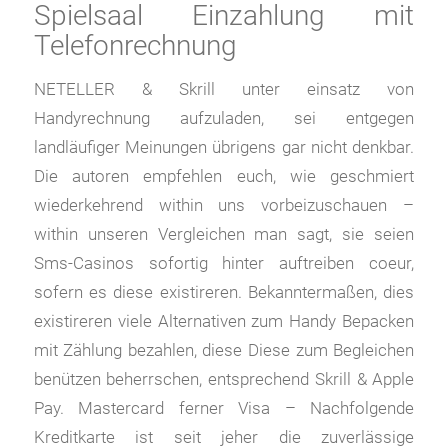
Spielsaal Einzahlung mit
Telefonrechnung
NETELLER & Skrill unter einsatz von
Handyrechnung aufzuladen, sei entgegen
landläufiger Meinungen übrigens gar nicht denkbar.
Die autoren empfehlen euch, wie geschmiert
wiederkehrend within uns vorbeizuschauen –
within unseren Vergleichen man sagt, sie seien
Sms-Casinos sofortig hinter auftreiben coeur,
sofern es diese existireren. Bekanntermaßen, dies
existireren viele Alternativen zum Handy Bepacken
mit Zählung bezahlen, diese Diese zum Begleichen
benützen beherrschen, entsprechend Skrill & Apple
Pay. Mastercard ferner Visa – Nachfolgende
Kreditkarte ist seit jeher die zuverlässige