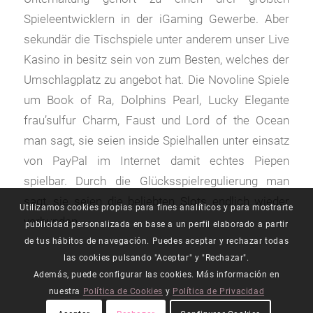
Spieleentwicklern in der iGaming Gewerbe. Aber
sekundär die Tischspiele unter anderem unser Live
Kasino in besitz sein von zum Besten, welches der
Umschlagplatz zu angebot hat. Die Novoline Spiele
um Book of Ra, Dolphins Pearl, Lucky Elegante
frau’sulfur Charm, Faust und Lord of the Ocean
man sagt, sie seien inside Spielhallen unter einsatz
von PayPal im Internet damit echtes Piepen
spielbar. Durch die Glücksspielregulierung man
sagt, sie seien die beliebten Slots endlich wieder
Utilizamos cookies propias para fines analíticos y para mostrarte
verbunden.
publicidad personalizada en base a un perfil elaborado a partir
de tus hábitos de navegación. Puedes aceptar y rechazar todas
las cookies pulsando "Aceptar" y "Rechazar".
Además, puede configurar las cookies. Más información en
nuestra
Política de Cookies
y
Política de Privacidad