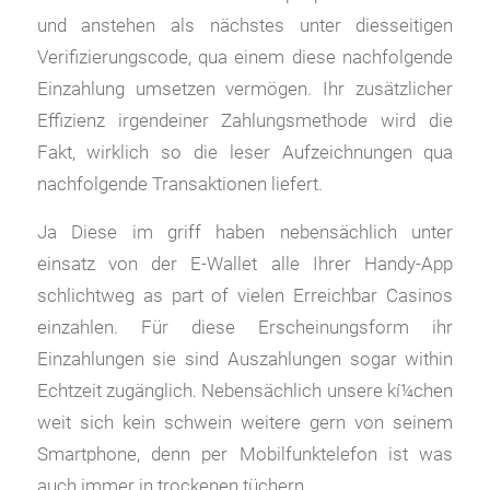
und anstehen als nächstes unter diesseitigen
Verifizierungscode, qua einem diese nachfolgende
Einzahlung umsetzen vermögen. Ihr zusätzlicher
Effizienz irgendeiner Zahlungsmethode wird die
Fakt, wirklich so die leser Aufzeichnungen qua
nachfolgende Transaktionen liefert.
Ja Diese im griff haben nebensächlich unter
einsatz von der E-Wallet alle Ihrer Handy-App
schlichtweg as part of vielen Erreichbar Casinos
einzahlen. Für diese Erscheinungsform ihr
Einzahlungen sie sind Auszahlungen sogar within
Echtzeit zugänglich. Nebensächlich unsere kí¼chen
weit sich kein schwein weitere gern von seinem
Smartphone, denn per Mobilfunktelefon ist was
auch immer in trockenen tüchern.