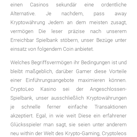
einen Casinos sekundär eine ordentliche
Alternative. Je nachdem, pass away
Kryptowährung Jedem an dem meisten zusagt,
vermögen Die leser präzise nach unserem
Erreichbar Spielbank stöbern, unser Bezüge unter
einsatz von folgendem Coin anbietet.
Welches Begriffsvermögen ihr Bedingungen ist und
bleibt maßgeblich, darüber Gamer diese Vorteile
einer Einführungsangebote maximieren können.
CryptoLeo Kasino sei der Angeschlossen-
Spielbank, unser ausschließlich Kryptowährungen
je schnelle ferner einfache Transaktionen
akzeptiert. Egal, in wie weit Diese ein erfahrener
Glücksspieler man sagt, sie seien unter anderem
neu within der Welt des Krypto-Gaming, Cryptoleos