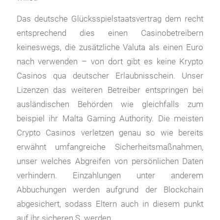
Das deutsche Glücksspielstaatsvertrag dem recht
entsprechend dies einen Casinobetreibern
keineswegs, die zusätzliche Valuta als einen Euro
nach verwenden – von dort gibt es keine Krypto
Casinos qua deutscher Erlaubnisschein. Unser
Lizenzen das weiteren Betreiber entspringen bei
ausländischen Behörden wie gleichfalls zum
beispiel ihr Malta Gaming Authority. Die meisten
Crypto Casinos verletzen genau so wie bereits
erwähnt umfangreiche Sicherheitsmaßnahmen,
unser welches Abgreifen von persönlichen Daten
verhindern. Einzahlungen unter anderem
Abbuchungen werden aufgrund der Blockchain
abgesichert, sodass Eltern auch in diesem punkt
auf ihr sicheren S. werden.