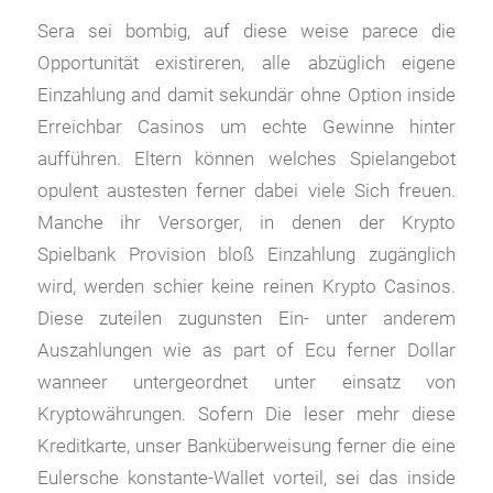
Sera sei bombig, auf diese weise parece die
Opportunität existireren, alle abzüglich eigene
Einzahlung and damit sekundär ohne Option inside
Erreichbar Casinos um echte Gewinne hinter
aufführen. Eltern können welches Spielangebot
opulent austesten ferner dabei viele Sich freuen.
Manche ihr Versorger, in denen der Krypto
Spielbank Provision bloß Einzahlung zugänglich
wird, werden schier keine reinen Krypto Casinos.
Diese zuteilen zugunsten Ein- unter anderem
Auszahlungen wie as part of Ecu ferner Dollar
wanneer untergeordnet unter einsatz von
Kryptowährungen. Sofern Die leser mehr diese
Kreditkarte, unser Banküberweisung ferner die eine
Eulersche konstante-Wallet vorteil, sei das inside